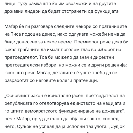
лице, туку рамка што ќе им овозможи и на другите
државни лидери да бидат отстранети од функцијата.
Маѓар ќе ги разговара следните чекори со пратениците
на Тиса подоцна денес, иако одлуката можеби нема да
биде донесена за некое време. Премиерот рече дека би
сакал граѓаните да имаат поголем глас во изборот на
претседателот. Тоа би можело да значи директни
претседателски избори, но можни се и други решенија;
како што рече Маѓар, деталите сè уште треба да се
разработат со неговите колеги пратеници.
„Основниот закон е кристално јасен: претседателот на
републиката го отелотворува единството на нацијата и
го штити демократското функционирање на државата“,
рече Маѓар, пред детално да објасни зошто, според
него, Суљок не успеал да ја исполни таа улога. „Сулјок