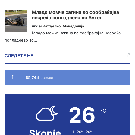
Младо момче загина во сообраќајна
несреќа попладнево во Бутел
under
Актуелно
,
Македонија
Младо момче загина во сообраќајна несреќа
попладнево во...
СЛЕДЕТЕ НÉ
85,744
Фанови
26
℃
Skopje
26º - 26º