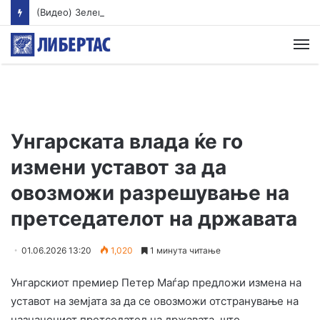
(Видео) Зеленски пристигна во Србија, го очекуваат разговори со Вучиќ
М
Унгарската влада ќе го
измени уставот за да
овозможи разрешување на
претседателот на државата
01.06.2026 13:20
1,020
1 минута читање
Унгарскиот премиер Петер Маѓар предложи измена на
уставот на земјата за да се овозможи отстранување на
назначениот претседател на државата, што