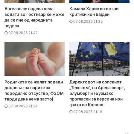
Ангелов се надева дека
Камала Харис со остри
водата во Гостивар ќе може
критики кон Бајден
да се пие од наредната
07.08.2026 21:35
недела
07.08.2026 21:42
Родилките се жалат поради
Директорот на српскиот
доцнење на парите за
„Телеком“, на Арена спорт,
породилно отсуство, ФЗОМ
Блумберг и Њузмакс
тврди дека нема застој
прогласен за персона нон
грата во Косово
07.08.2026 21:24
07.08.2026 21:19