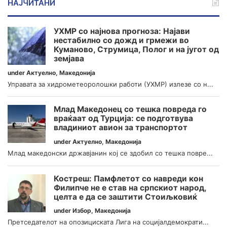
НАЈЧИТАНИ
УХМР со најнова прогноза: Најави
нестабилно со дожд и грмежи во
Куманово, Струмица, Полог и на југот од
земјава
under
Актуелно
,
Македонија
Управата за хидрометеоролошки работи (УХМР) излезе со н...
Млад Македонец со тешка повреда го
враќаат од Турција: се подготвува
владиниот авион за транспортот
under
Актуелно
,
Македонија
Млад македонски државјанин кој се здобил со тешка повре...
Костреш: Памфлетот со навреди кон
Филипче не е став на српскиот народ,
целта е да се заштити Стоиљковиќ
under
Избор
,
Македонија
Претседателот на опозициската Лига на социјалдемократи...