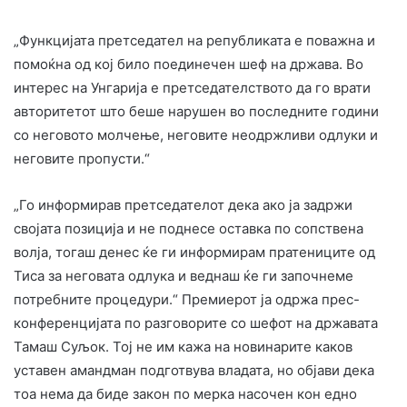
„Функцијата претседател на републиката е поважна и
помоќна од кој било поединечен шеф на држава. Во
интерес на Унгарија е претседателството да го врати
авторитетот што беше нарушен во последните години
со неговото молчење, неговите неодржливи одлуки и
неговите пропусти.“
„Го информирав претседателот дека ако ја задржи
својата позиција и не поднесе оставка по сопствена
волја, тогаш денес ќе ги информирам пратениците од
Тиса за неговата одлука и веднаш ќе ги започнеме
потребните процедури.“ Премиерот ја одржа прес-
конференцијата по разговорите со шефот на државата
Тамаш Суљок. Тој не им кажа на новинарите каков
уставен амандман подготвува владата, но објави дека
тоа нема да биде закон по мерка насочен кон едно