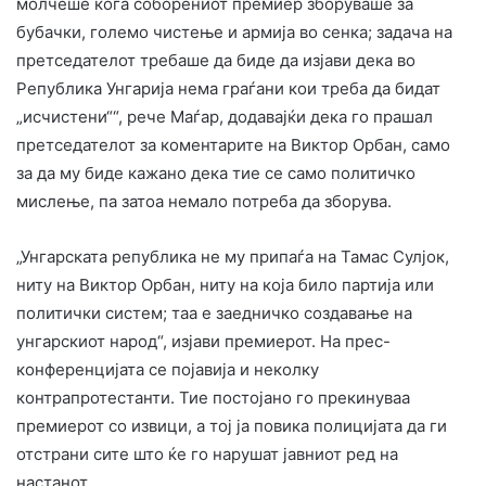
молчеше кога соборениот премиер зборуваше за
бубачки, големо чистење и армија во сенка; задача на
претседателот требаше да биде да изјави дека во
Република Унгарија нема граѓани кои треба да бидат
„исчистени““, рече Маѓар, додавајќи дека го прашал
претседателот за коментарите на Виктор Орбан, само
за да му биде кажано дека тие се само политичко
мислење, па затоа немало потреба да зборува.
„Унгарската република не му припаѓа на Тамас Сулјок,
ниту на Виктор Орбан, ниту на која било партија или
политички систем; таа е заедничко создавање на
унгарскиот народ“, изјави премиерот. На прес-
конференцијата се појавија и неколку
контрапротестанти. Тие постојано го прекинуваа
премиерот со извици, а тој ја повика полицијата да ги
отстрани сите што ќе го нарушат јавниот ред на
настанот.