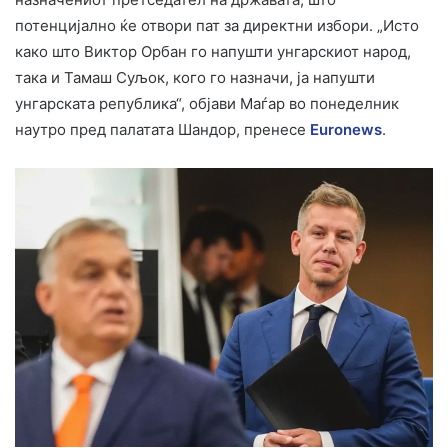
потенцијално ќе отвори пат за директни избори. „Исто
како што Виктор Орбан го напушти унгарскиот народ,
така и Тамаш Суљок, кого го назначи, ја напушти
унгарската република“, објави Маѓар во понеделник
наутро пред палатата Шандор, пренесе
Euronews
.