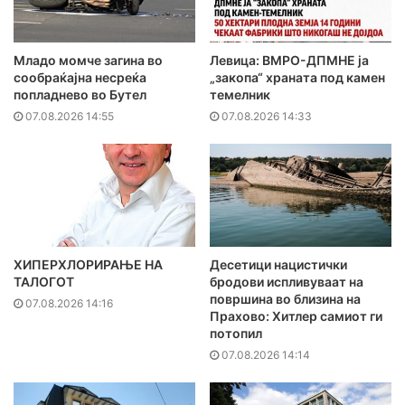
Младо момче загина во
Левица: ВМРО-ДПМНЕ ја
сообраќајна несреќа
„закопа“ храната под камен
попладнево во Бутел
темелник
07.08.2026 14:55
07.08.2026 14:33
ХИПЕРХЛОРИРАЊЕ НА
Десетици нацистички
ТАЛОГОТ
бродови испливуваат на
површина во близина на
07.08.2026 14:16
Прахово: Хитлер самиот ги
потопил
07.08.2026 14:14