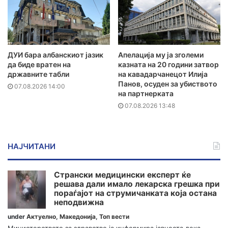
ДУИ бара албанскиот јазик
Апелација му ја зголеми
да биде вратен на
казната на 20 години затвор
државните табли
на кавадарчанецот Илија
Панов, осуден за убиството
07.08.2026 14:00
на партнерката
07.08.2026 13:48
НАЈЧИТАНИ
Странски медицински експерт ќе
решава дали имало лекарска грешка при
пораѓајот на струмичанката која остана
неподвижна
under
Актуелно
,
Македонија
,
Топ вести
Министерството за здравство ја информира јавноста дека...