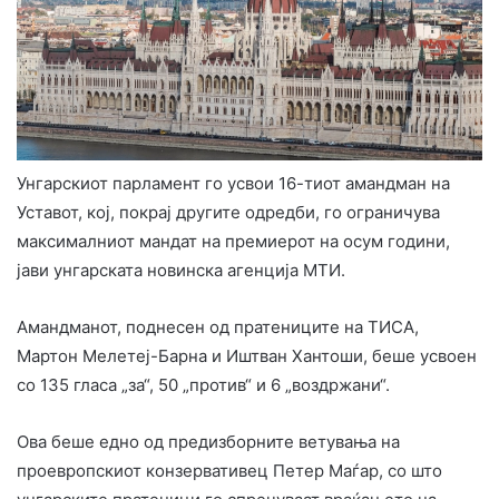
Унгарскиот парламент го усвои 16-тиот амандман на
Уставот, кој, покрај другите одредби, го ограничува
максималниот мандат на премиерот на осум години,
јави унгарската новинска агенција МТИ.
Амандманот, поднесен од пратениците на ТИСА,
Мартон Мелетеј-Барна и Иштван Хантоши, беше усвоен
со 135 гласа „за“, 50 „против“ и 6 „воздржани“.
Ова беше едно од предизборните ветувања на
проевропскиот конзервативец Петер Маѓар, со што