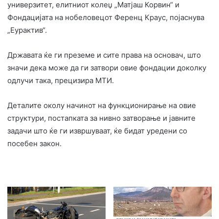
универзитет, елитниот колеџ „Матјаш Корвин“ и
Фондацијата на нобеловецот Ференц Краус, појаснува
„Еурактив“.
Државата ќе ги преземе и сите права на основач, што
значи дека може да ги затвори овие фондации доколку
одлучи така, прецизира МТИ.
Деталите околу начинот на функционирање на овие
структури, постапката за нивно затворање и јавните
задачи што ќе ги извршуваат, ќе бидат уредени со
посебен закон.