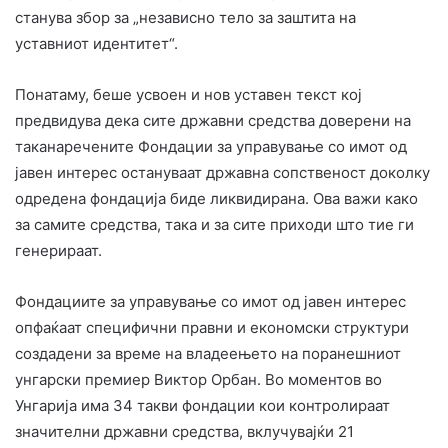
станува збор за „независно тело за заштита на
уставниот идентитет“.
Понатаму, беше усвоен и нов уставен текст кој
предвидува дека сите државни средства доверени на
таканаречените Фондации за управување со имот од
јавен интерес остануваат државна сопственост доколку
одредена фондација биде ликвидирана. Ова важи како
за самите средства, така и за сите приходи што тие ги
генерираат.
Фондациите за управување со имот од јавен интерес
опфаќаат специфични правни и економски структури
создадени за време на владеењето на поранешниот
унгарски премиер Виктор Орбан. Во моментов во
Унгарија има 34 такви фондации кои контролираат
значителни државни средства, вклучувајќи 21