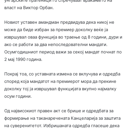
унгарските пратеници го спречуваат враќањето на
власт на Виктор Орбан.
Новиот уставен амандман предвидува дека никој не
може да биде избран за премиер доколку веќе ја
извршувал оваа функција во траење од 8 години, дури и
ако се работи за два непоследователни мандати.
Осумгодишниот период важи за секој мандат почнат по
2 мај 1990 година.
Покрај тоа, со уставната измена се вклучува и одредба
според која мандатот на премиерот мора да прекине
доколку тој ја извршувал функцијата вкупно најмалку
осум години.
Од највисокиот правен акт се брише и одредбата за
формирање на таканаречената Канцеларија за заштита
на суверенитетот. Избришаната одредба гласеше дека