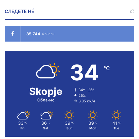
СЛЕДЕТЕ НÉ
85,744
Фанови
34
℃
Skopje
34º - 26º
25%
Облачно
3.85 км/ч
33
36
39
39
41
℃
℃
℃
℃
℃
Fri
Sat
Sun
Mon
Tue