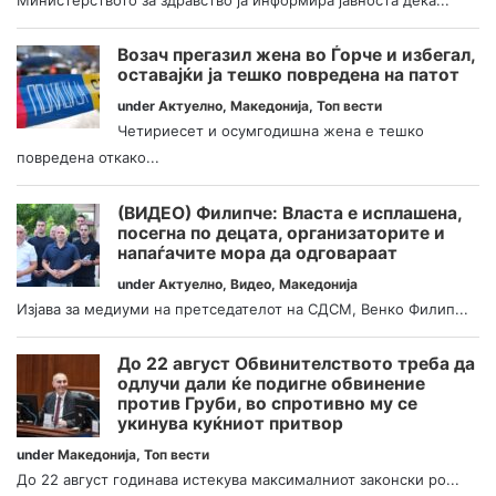
Возач прегазил жена во Ѓорче и избегал,
оставајќи ја тешко повредена на патот
under
Актуелно
,
Македонија
,
Топ вести
Четириесет и осумгодишна жена е тешко
повредена откако...
(ВИДЕО) Филипче: Власта е исплашена,
посегна по децата, организаторите и
напаѓачите мора да одговараат
under
Актуелно
,
Видео
,
Македонија
Изјава за медиуми на претседателот на СДСМ, Венко Филип...
До 22 август Обвинителството треба да
одлучи дали ќе подигне обвинение
против Груби, во спротивно му се
укинува куќниот притвор
under
Македонија
,
Топ вести
До 22 август годинава истекува максималниот законски ро...