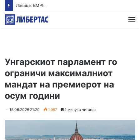
Левица: ВМРО-ДПМНЕ ја „закопа“ храната под камен темелник
М
Унгарскиот парламент го
ограничи максималниот
мандат на премиерот на
осум години
15.06.2026 21:20
1,967
1 минута читање