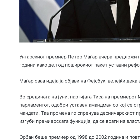
Унгарскиот премиер Петер Маѓар вчера предложи п
години како дел од поширокиот пакет уставни рефо
Маѓар оваа идеја ја објави на Фејсбук, велејќи дек
Во средината на јуни, партијата Тиса на премиерот
парламентот, одобри уставен амандман со кој се о
мандати. Таа промена го спречува десничарскиот пр
изгуби премиерската функција, да се врати на власт
Орбан беше премиер од 1998 до 2002 година и повт