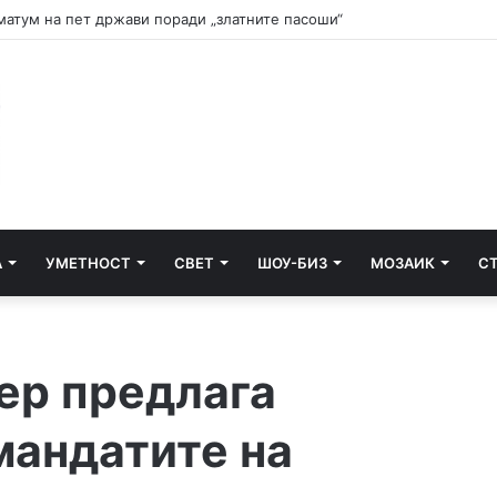
и почнува судењето за убиството на Тупак Шакур
А
УМЕТНОСТ
СВЕТ
ШОУ-БИЗ
МОЗАИК
С
ер предлага
мандатите на