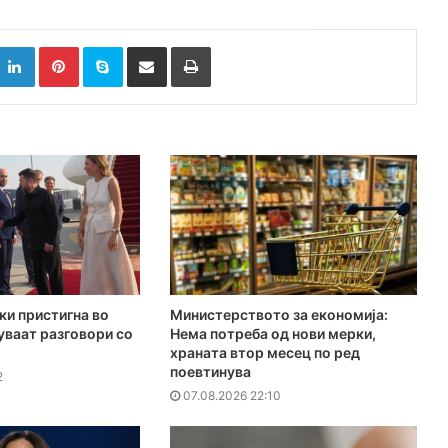
k
witter
LinkedIn
Pinterest
Skype
Сподели преку Е-маил
Испринтај
ки пристигна во
Министерството за економија:
куваат разговори со
Нема потреба од нови мерки,
храната втор месец по ред
поевтинува
2
07.08.2026 22:10