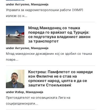
under
Актуелно
,
Македонија
Управата за хидрометеоролошки работи (УХМР)
излезе со н...
Млад Македонец со тешка
повреда го враќаат од Турција:
се подготвува владиниот авион
за транспортот
under
Актуелно
,
Македонија
Млад македонски државјанин кој се здобил со тешка
повре...
Костреш: Памфлетот со навреди
кон Филипче не е став на
српскиот народ, целта е да се
заштити Стоиљковиќ
under
Избор
,
Македонија
Претседателот на опозициската Лига на
социјалдемократи...