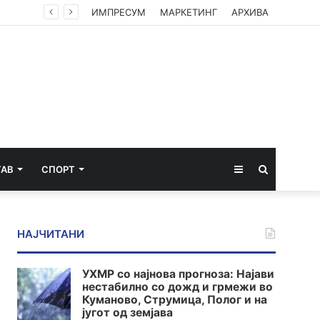
ИМПРЕСУМ
МАРКЕТИНГ
АРХИВА
Sidebar
Пребарај
ТАВ
СПОРТ
за
НАЈЧИТАНИ
УХМР со најнова прогноза: Најави
нестабилно со дожд и грмежи во
Куманово, Струмица, Полог и на
југот од земјава