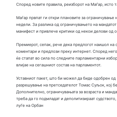
Според новите правила, реизборот на Маѓар, исто т
Маѓар првпат ги откри плановите за ограничување 
недели. За разлика од ограничувањето на мандатот
манифест и привлече критики од некои делови од 
Премиерот, сепак, рече дека предлогот наишол на 
коментари и предлози преку интернет. Според нег
ќе стапат во сила по следните парламентарни избор
влијае на сегашниот состав на парламентот.
Уставниот пакет, што би можел да биде одобрен од
разрешување на претседателот Томас Суљок, кој б
Дополнително, ограничувањата за возраста и мандат
треба да го подмладат и деполитизираат судството,
луѓе на Орбан