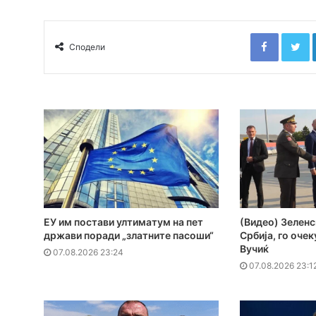
Faceboo
T
Сподели
ЕУ им постави ултиматум на пет
(Видео) Зеленс
држави поради „златните пасоши“
Србија, го оче
Вучиќ
07.08.2026 23:24
07.08.2026 23:1