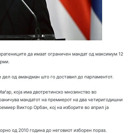
ратениците да имаат ограничен мандат од максимум 12
рми.
а е дел од амандман што го доставил до парламентот.
 Маѓар, која има двотретинско мнозинство во
граничува мандатот на премиерот на два четиригодишни
емиер Виктор Орбан, кој на изборите во април ја
.
орно од 2010 година до неговиот изборен пораз.