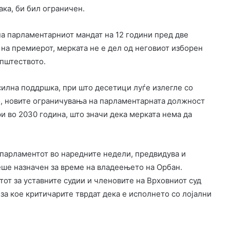
ака, би бил ограничен.
на парламентарниот мандат на 12 години пред две
 на премиерот, мерката не е дел од неговиот изборен
општеството.
силна поддршка, при што десетици луѓе излегле со
о, новите ограничувања на парламентарната должност
и во 2030 година, што значи дека мерката нема да
 парламентот во наредните недели, предвидува и
еше назначен за време на владеењето на Орбан.
от за уставните судии и членовите на Врховниот суд
 за кое критичарите тврдат дека е исполнето со лојални