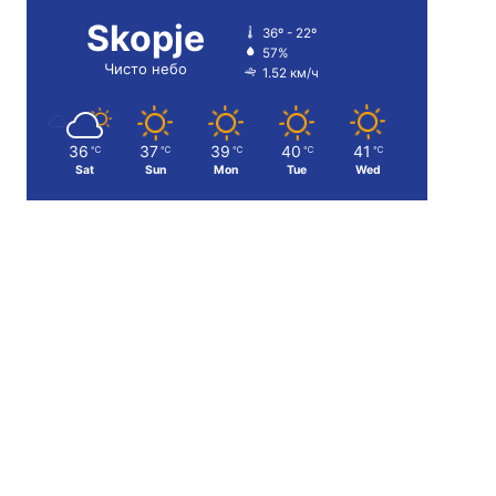
Skopje
36º - 22º
57%
Чисто небо
1.52 км/ч
36
37
39
40
41
℃
℃
℃
℃
℃
Sat
Sun
Mon
Tue
Wed