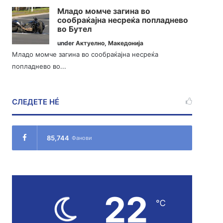
Младо момче загина во
сообраќајна несреќа попладнево
во Бутел
under
Актуелно
,
Македонија
Младо момче загина во сообраќајна несреќа
попладнево во...
СЛЕДЕТЕ НÉ
85,744
Фанови
22
℃