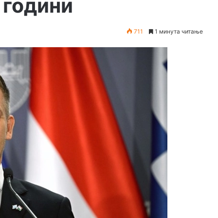
 години
711
1 минута читање