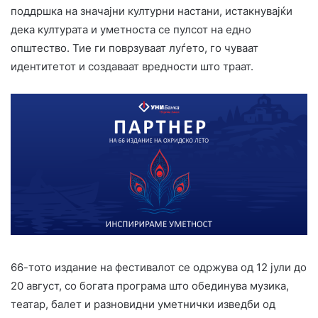
поддршка на значајни културни настани, истакнувајќи
дека културата и уметноста се пулсот на едно
општество. Тие ги поврзуваат луѓето, го чуваат
идентитетот и создаваат вредности што траат.
66-тото издание на фестивалот се одржува од 12 јули до
20 август, со богата програма што обединува музика,
театар, балет и разновидни уметнички изведби од