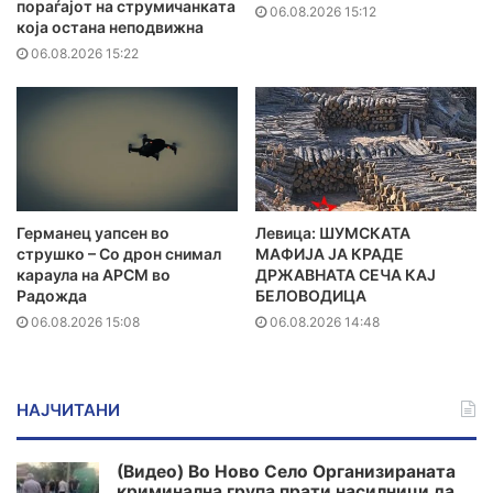
пораѓајот на струмичанката
06.08.2026 15:12
која остана неподвижна
06.08.2026 15:22
Германец уапсен во
Левица: ШУМСКАТА
струшко – Со дрон снимал
МАФИЈА ЈА КРАДЕ
караула на АРСМ во
ДРЖАВНАТА СЕЧА КАЈ
Радожда
БЕЛОВОДИЦА
06.08.2026 15:08
06.08.2026 14:48
НАЈЧИТАНИ
(Видео) Во Ново Село Организираната
криминална група прати насилници да