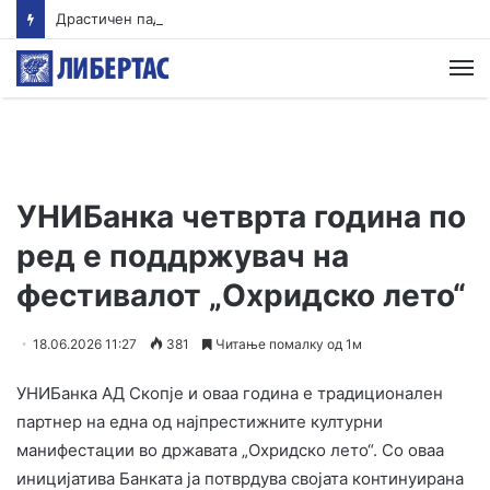
Драстичен пад на запишани првачиња годинава
М
УНИБанка четврта година по
ред е поддржувач на
фестивалот „Охридско лето“
18.06.2026 11:27
381
Читање помалку од 1м
УНИБанка АД Скопје и оваа година е традиционален
партнер на една од најпрестижните културни
манифестации во државата „Охридско лето“. Со оваа
иницијатива Банката ја потврдува својата континуирана