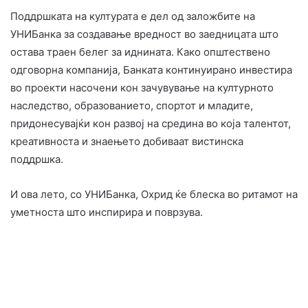
Поддршката на културата е дел од заложбите на
УНИБанка за создавање вредност во заедницата што
остава траен белег за иднината. Како општествено
одговорна компанија, Банката континуирано инвестира
во проекти насочени кон зачувување на културното
наследство, образованието, спортот и младите,
придонесувајќи кон развој на средина во која талентот,
креативноста и знаењето добиваат вистинска
поддршка.
И ова лето, со УНИБанка, Охрид ќе блеска во ритамот на
уметноста што инспирира и поврзува.