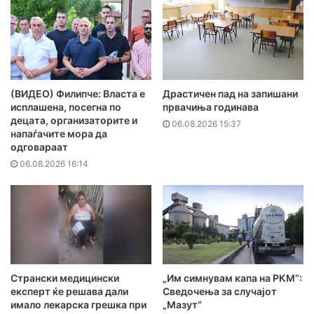
(ВИДЕО) Филипче: Власта е
Драстичен пад на запишани
исплашена, посегна по
првачиња годинава
децата, организаторите и
06.08.2026 15:37
напаѓачите мора да
одговараат
06.08.2026 16:14
Странски медицински
„Им симнувам капа на РКМ“:
експерт ќе решава дали
Сведочења за случајот
имало лекарска грешка при
„Мазут“