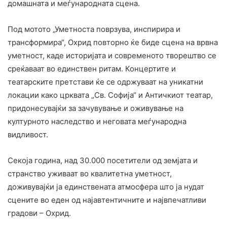
домашната и меѓународната сцена.
Под мотото „Уметноста поврзува, инспирира и
трансформира“, Охрид повторно ќе биде сцена на врвна
уметност, каде историјата и современото творештво се
среќаваат во единствен ритам. Концертите и
театарските претстави ќе се одржуваат на уникатни
локации како црквата „Св. Софија“ и Античкиот театар,
придонесувајќи за зачувување и оживување на
културното наследство и неговата меѓународна
видливост.
Секоја година, над 30.000 посетители од земјата и
странство уживаат во квалитетна уметност,
доживувајќи ја единствената атмосфера што ја нудат
сцените во еден од најавтентичните и највпечатливи
градови – Охрид.