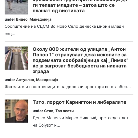
ги тепаат младите – затоа што се
плашат од вистината
under
Видео
,
Македонија
Соопштение на СДСМ Во Ново Село денеска мирни млади
соц...
Околу 800 жители од улицата „Антон
Попов 1“ стравуваат дека ископите за
подземната сообраќајница кај „Лимак“
ќе ја загрозат безбедноста на нивната
зграда
under
Актуелно
,
Македонија
Жителите и сопствениците на деловни простори во станбен...
Тито, лордот Карингтон и либералите
under
Став
,
Топ вести
Денко Малески Марко Никезиќ, претседателот
на Сојузот н...