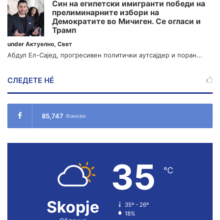
Син на египетски имигранти победи на
прелиминарните избори на
Демократите во Мичиген. Се огласи и
Трамп
under
Актуелно
,
Свет
Абдул Ел-Сајед, прогресивен политички аутсајдер и поран...
СЛЕДЕТЕ НÉ
85,747
Фанови
35
℃
Skopje
35º - 26º
18%