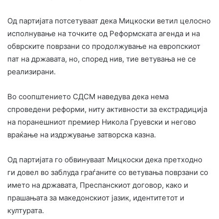
Од партијата потсетуваат дека Мицкоски ветил целосно
исполнување на точките од Реформската агенда и на
обврските поврзани со продолжување на европскиот
пат на државата, но, според нив, тие ветувања не се
реализирани.
Во соопштението СДСМ наведува дека нема
спроведени реформи, ниту активности за екстрадиција
на поранешниот премиер Никола Груевски и негово
враќање на издржување затворска казна.
Од партијата го обвинуваат Мицкоски дека претходно
ги довел во заблуда граѓаните со ветувања поврзани со
името на државата, Преспанскиот договор, како и
прашањата за македонскиот јазик, идентитетот и
културата.