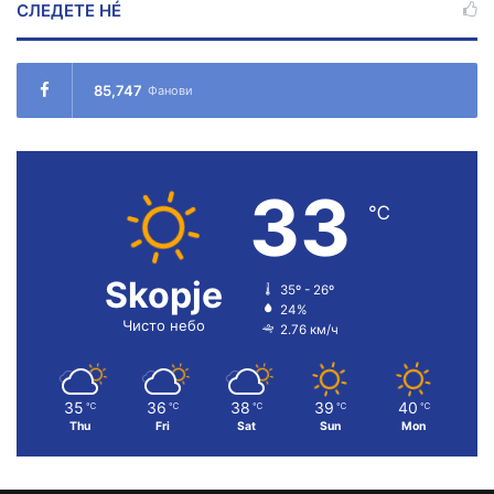
СЛЕДЕТЕ НÉ
85,747
Фанови
33
℃
Skopje
35º - 26º
24%
Чисто небо
2.76 км/ч
35
36
38
39
40
℃
℃
℃
℃
℃
Thu
Fri
Sat
Sun
Mon