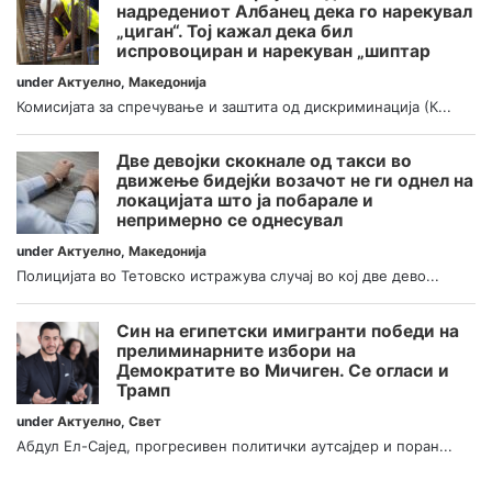
надредениот Албанец дека го нарекувал
„циган“. Тој кажал дека бил
испровоциран и нарекуван „шиптар
under
Актуелно
,
Македонија
Комисијата за спречување и заштита од дискриминација (К...
Две девојки скокнале од такси во
движење бидејќи возачот не ги однел на
локацијата што ја побарале и
непримерно се однесувал
under
Актуелно
,
Македонија
Полицијата во Тетовско истражува случај во кој две дево...
Син на египетски имигранти победи на
прелиминарните избори на
Демократите во Мичиген. Се огласи и
Трамп
under
Актуелно
,
Свет
Абдул Ел-Сајед, прогресивен политички аутсајдер и поран...