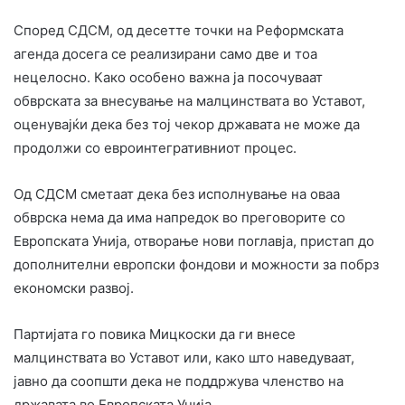
Според СДСМ, од десетте точки на Реформската
агенда досега се реализирани само две и тоа
нецелосно. Како особено важна ја посочуваат
обврската за внесување на малцинствата во Уставот,
оценувајќи дека без тој чекор државата не може да
продолжи со евроинтегративниот процес.
Од СДСМ сметаат дека без исполнување на оваа
обврска нема да има напредок во преговорите со
Европската Унија, отворање нови поглавја, пристап до
дополнителни европски фондови и можности за побрз
економски развој.
Партијата го повика Мицкоски да ги внесе
малцинствата во Уставот или, како што наведуваат,
јавно да соопшти дека не поддржува членство на
државата во Европската Унија.