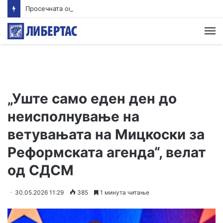
Просечната оценка од полагањето матура во јуни е 3,66 од сите три типа матура
М
„Уште само еден ден до
неисполнување на
ветувањата на Мицкоски за
Реформската агенда“, велат
од СДСМ
30.05.2026 11:29
385
1 минута читање