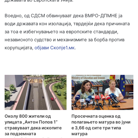
Воедно, од СДСМ обвинуваат дека ВМРО-ДПМНЕ ја
води државата кон изолација, тврдејќи дека причината
за тоа е избегнувањето на европските стандарди,
независното судство и механизмите за борба против
корупцијата,
објави Скопје1.мк
.
Околу 800 жители од
Просечната оценка од
улицата „Антон Попов 1“
полагањето матура во јуни
стравуваат дека ископите
е 3,66 од сите три типа
за подземната
матура