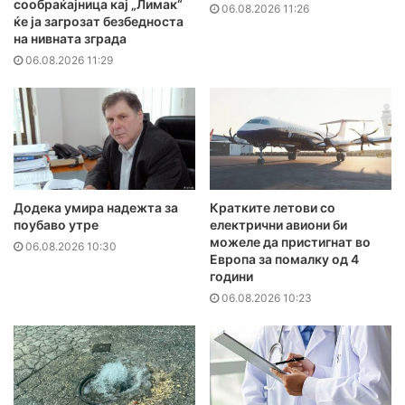
сообраќајница кај „Лимак“
06.08.2026 11:26
ќе ја загрозат безбедноста
на нивната зграда
06.08.2026 11:29
Додека умира надежта за
Кратките летови со
поубаво утре
електрични авиони би
можеле да пристигнат во
06.08.2026 10:30
Европа за помалку од 4
години
06.08.2026 10:23