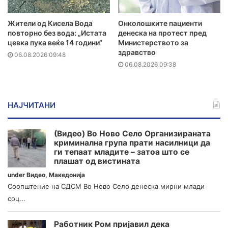
Жители од Кисела Вода
Онколошките пациенти
повторно без вода: „Истата
денеска на протест пред
цевка пука веќе 14 години“
Министерството за
здравство
06.08.2026 09:48
06.08.2026 09:38
НАЈЧИТАНИ
(Видео) Во Ново Село Организираната
криминална група прати насилници да
ги тепаат младите – затоа што се
плашат од вистината
under
Видео
,
Македонија
Соопштение на СДСМ Во Ново Село денеска мирни млади
соц...
Работник Ром пријавил дека