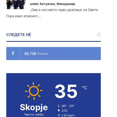
under
Актуелно
,
Македонија
„Ова е неговото прво доаѓање на Света
Гора како епископ...
СЛЕДЕТЕ НÉ
85,738
Фанови
35
℃
Skopje
36º - 25º
22%
Чисто небо
2.61 км/ч