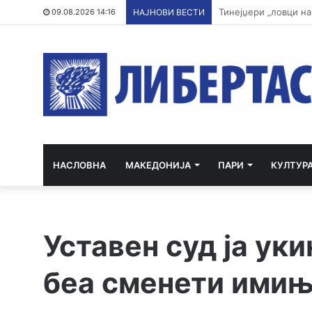
Апсења во Карпош: 
09.08.2026 14:16
НАЈНОВИ ВЕСТИ
НАСЛОВНА
МАКЕДОНИЈА
ПАРИ
КУЛТУР
Уставeн суд ја уки
беа сменети имињ