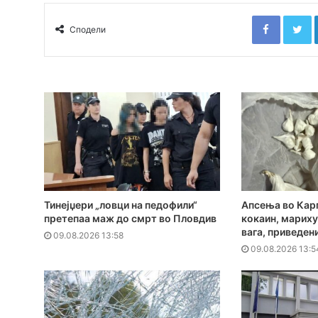
Faceboo
T
Сподели
Тинејџери „ловци на педофили“
Апсења во Кар
претепаа маж до смрт во Пловдив
кокаин, мариху
вага, приведен
09.08.2026 13:58
09.08.2026 13:5