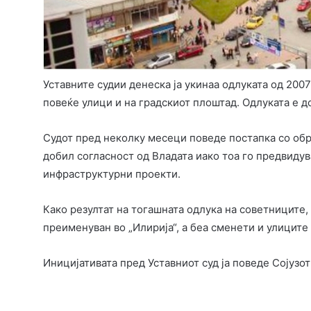
Уставните судии денеска ја укинаа одлуката од 200
повеќе улици и на градскиот плоштад. Одлуката е д
Судот пред неколку месеци поведе постапка со об
добил согласност од Владата иако тоа го предвиду
инфраструктурни проекти.
Како резултат на тогашната одлука на советниците
преименуван во „Илирија“, а беа сменети и улиците 
Иницијативата пред Уставниот суд ја поведе Сојузот