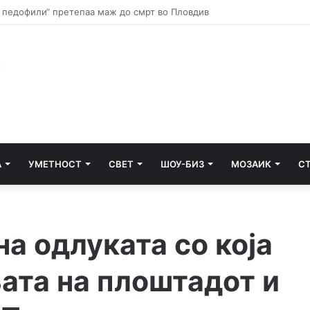
Запленети кокаин, марихуана и дигитална вага, приведени четири 
А
УМЕТНОСТ
СВЕТ
ШОУ-БИЗ
МОЗАИК
С
на одлуката со која
ата на плоштадот и