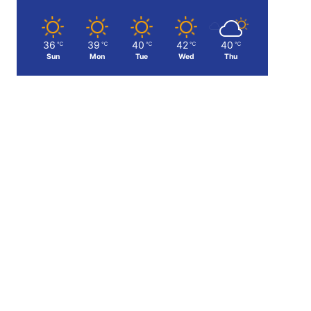
36
39
40
42
40
℃
℃
℃
℃
℃
Sun
Mon
Tue
Wed
Thu