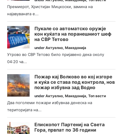
Премиерот, Христијан Мицкоски, замина на
најавуваната е...
Пукале со автоматско оружје
кон куќата на поранешниот шеф
на СВР Тетово
under
Актуелно
,
Македонија
Утрово во СВР Тетово било пријавено дека околу
04:20 ча...
Пожар кај Волково во кој изгоре
и куќа се става под контрола, нов
пожар избувна зад Водно
under
Актуелно
,
Македонија
,
Топ вести
Два поголеми пожари избувнаа денеска на
територијата на...
Епископот Партениј на Света
Гора, првпат по 36 години