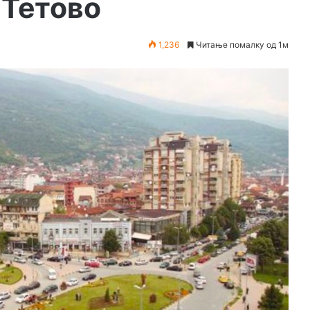
 Тетово
1,236
Читање помалку од 1м