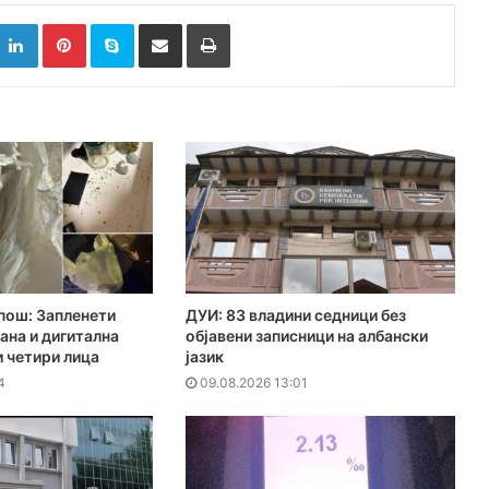
k
witter
LinkedIn
Pinterest
Skype
Сподели преку Е-маил
Испринтај
пош: Запленети
ДУИ: 83 владини седници без
ана и дигитална
објавени записници на албански
и четири лица
јазик
4
09.08.2026 13:01