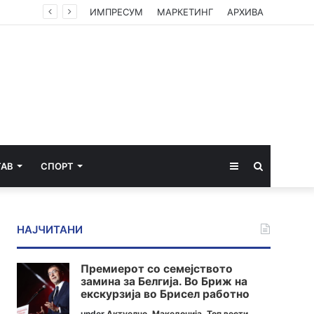
лица
ИМПРЕСУМ
МАРКЕТИНГ
АРХИВА
Sidebar
Пребарај
ТАВ
СПОРТ
за
НАЈЧИТАНИ
Премиерот со семејството
замина за Белгија. Во Бриж на
екскурзија во Брисел работно
under
Актуелно
,
Македонија
,
Топ вести