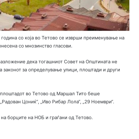
7 година со која во Тетово се изврши преименување на
онесена со мнозинство гласови.
разложение дека тогашниот Совет на Општината не
ва законот за определување улици, плоштади и други
, плоштадот во Тетово од Маршал Тито беше
„Радован Цониќ“, „Иво Рибар Лола“, „29 Ноември“.
 на борците на НОБ и граѓани од Тетово.