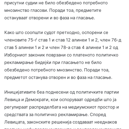
присутни судии не било обезбедено потребното
мнозинство гласови. Поради тоа, предметите
остануваат отворени и во фаза на гласање.
Како што соопшти судот претходно, оспорени се
членовите 75-ѓ став 1 и став 12 алинеи 1 и 2, член 76-д
став 5 алинеи 1 и 2 и член 78-а став 4 алинеи 1 и 2 од
Изборниот законик поврзани со платеното политичко
рекламирање бидејќи при гласањето не било
обезбедено потребното мнозинство. Поради тоа,
предметот останува отворен и во фаза на гласање.
Иницијативите беа поднесени од политичките партии
Левица и Демократи, кои оспоруваат одредби што ја
регулираат распределбата на медиумскиот простор и
средствата за политичко рекламирање. Според
Левицата, законските решенија создаваат нееднаков