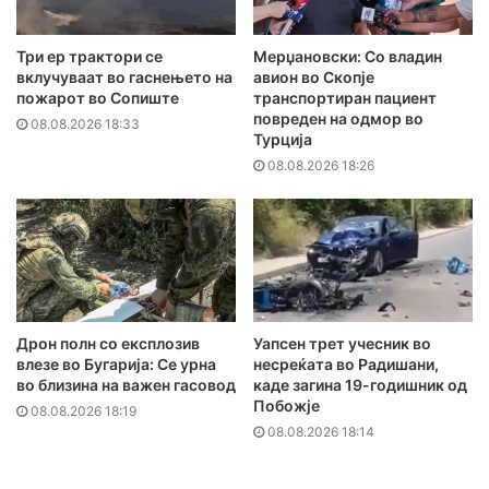
Три ер трактори се
Мерџановски: Со владин
вклучуваат во гаснењето на
авион во Скопје
пожарот во Сопиште
транспортиран пациент
повреден на одмор во
08.08.2026 18:33
Турција
08.08.2026 18:26
Дрон полн со експлозив
Уапсен трет учесник во
влезе во Бугарија: Се урна
несреќата во Радишани,
во близина на важен гасовод
каде загина 19-годишник од
Побожје
08.08.2026 18:19
08.08.2026 18:14