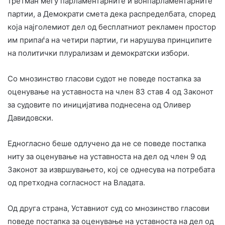
третман меѓу парламентарните и вонпарламентарните
партии, а Демократи смета дека распределбата, според
која најголемиот дел од бесплатниот рекламен простор
им припаѓа на четири партии, ги нарушува принципите
на политички плурализам и демократски избори.
Со мнозинство гласови судот не поведе постапка за
оценување на уставноста на член 83 став 4 од Законот
за судовите по иницијатива поднесена од Оливер
Давидовски.
Едногласно беше одлучено да не се поведе постапка
ниту за оценување на уставноста на дел од член 9 од
Законот за извршувањето, кој се однесува на потребата
од претходна согласност на Владата.
Од друга страна, Уставниот суд со мнозинство гласови
поведе постапка за оценување на уставноста на дел од