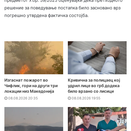
предметот У.бр. 59/2025 оценувајќи дека претходното
решение за поведување постапка било засновано врз
погрешно утврдена фактичка состојба.
Изгаснат пожарот во
Кривична за полицаец кој
Чифлик, гори на други три
удрил лице во грб додека
локации низ Македонија
било врзано со лисици
08.08.2026 20:35
08.08.2026 19:55