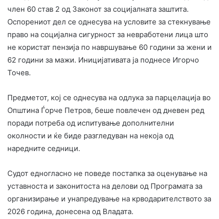
член 60 став 2 од Законот за социјалната заштита.
Оспорениот дел се однесува на условите за стекнување
право на социјална сигурност за невработени лица што
не користат пензија по навршување 60 години за жени и
62 години за мажи. Иницијативата ја поднесе Игорчо
Точев.
Предметот, кој се однесува на одлука за парцелација во
Општина Ѓорче Петров, беше повлечен од дневен ред
поради потреба од испитување дополнителни
околности и ќе биде разгледуван на некоја од
наредните седници.
Судот едногласно не поведе постапка за оценување на
уставноста и законитоста на делови од Програмата за
организирање и унапредување на крводарителството за
2026 година, донесена од Владата.