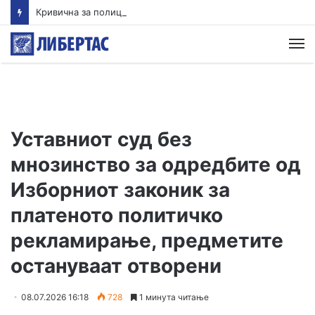
Кривична за полицаец кој удрил лице во грб додека било врзано со лисици
М
Уставниот суд без
мнозинство за одредбите од
Изборниот законик за
платеното политичко
рекламирање, предметите
остануваат отворени
08.07.2026 16:18
728
1 минута читање