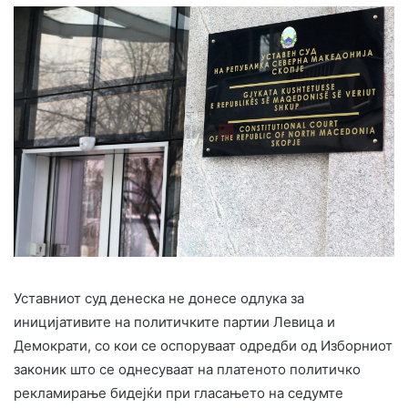
Уставниот суд денеска не донесе одлука за
иницијативите на политичките партии Левица и
Демократи, со кои се оспоруваат одредби од Изборниот
законик што се однесуваат на платеното политичко
рекламирање бидејќи при гласањето на седумте