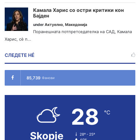
Камала Харис со остри критики кон
Бајден
under
Актуелно
,
Македонија
Поранешната потпретседателка на САД, Камала
Харис, сè п...
СЛЕДЕТЕ НÉ
85,739
Фанови
28
℃
Skopje
28º - 25º
40%