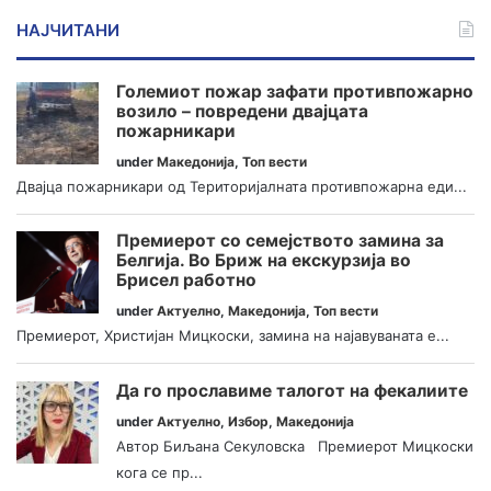
НАЈЧИТАНИ
Големиот пожар зафати противпожарно
возило – повредени двајцата
пожарникари
under
Македонија
,
Топ вести
Двајца пожарникари од Територијалната противпожарна еди...
Премиерот со семејството замина за
Белгија. Во Бриж на екскурзија во
Брисел работно
under
Актуелно
,
Македонија
,
Топ вести
Премиерот, Христијан Мицкоски, замина на најавуваната е...
Да го прославиме талогот на фекалиите
under
Актуелно
,
Избор
,
Македонија
Автор Биљана Секуловска Премиерот Мицкоски
кога се пр...