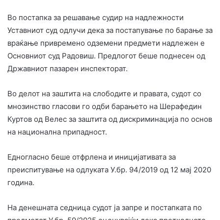
Во постапка за решавање судир на надлежности
Уставниот суд одлучи дека за постапување по барање за
враќање привремено одземени предмети надлежен е
Основниот суд Радовиш. Предлогот беше поднесен од
Државниот пазарен инспекторат.
Во делот на заштита на слободите и правата, судот со
мнозинство гласови го одби барањето на Шерафедин
Куртов од Велес за заштита од дискриминација по основ
на национална припадност.
Едногласно беше отфрлена и иницијативата за
преиспитување на одлуката У.бр. 94/2019 од 12 мај 2020
година.
На денешната седница судот ја запре и постапката по