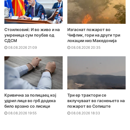
Стоилковиќ: И во живо и на
Изгаснат пожарот во
умреница сум поубав од
Чифлик, гори на други три
СДСМ
локации низ Македонија
08.08.2026 21:09
08.08.2026 20:35
Кривична за полицаец кој
Три ер трактори се
удрил лице во грб додека
вклучуваат во гаснењето на
било врзано со лисици
пожарот во Сопиште
08.08.2026 19:55
08.08.2026 18:33