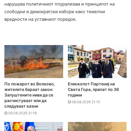
нарушува политичкиот плурализам и принципот на
слободни и демократски избори како темелни
вредности на уставниот поредок.
По пожарот во Волково,
Епископот Партениј на
жителите бараат закон:
Света Гора, првпат по 36
Запуштените ниви да се
години
расчистуваат или да
08.08.2026 21:15
следуваат казни
08.08.2026 21:19