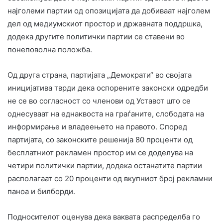
најголеми партии од опозицијата да добиваат најголем
дел од медиумскиот простор и државната поддршка,
додека другите политички партии се ставени во
понеповолна положба.
Од друга страна, партијата „Демократи“ во својата
иницијатива тврди дека оспорените законски одредби
не се во согласност со членови од Уставот што се
однесуваат на еднаквоста на граѓаните, слободата на
информирање и владеењето на правото. Според
партијата, со законските решенија 80 проценти од
бесплатниот рекламен простор им се доделува на
четири политички партии, додека останатите партии
располагаат со 20 проценти од вкупниот број рекламни
паноа и билборди.
Подносителот оценува дека ваквата распределба го