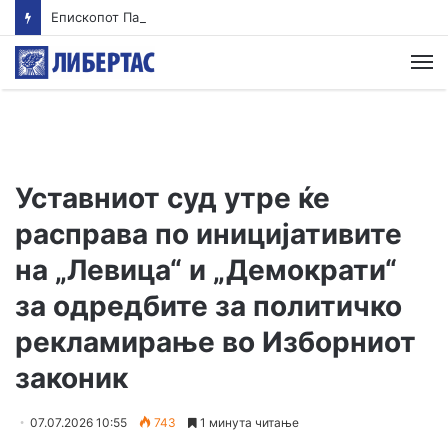
Епископот Партениј на Света Гора, првпат по 36 години
М
Уставниот суд утре ќе
расправа по иницијативите
на „Левица“ и „Демократи“
за одредбите за политичко
рекламирање во Изборниот
законик
07.07.2026 10:55
743
1 минута читање