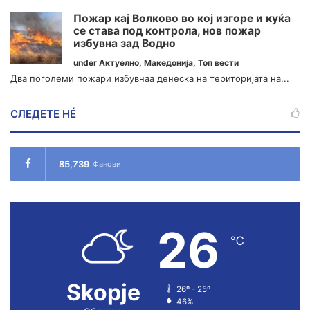
Пожар кај Волково во кој изгоре и куќа
се става под контрола, нов пожар
избувна зад Водно
under
Актуелно
,
Македонија
,
Топ вести
Два поголеми пожари избувнаа денеска на територијата на...
СЛЕДЕТЕ НÉ
85,739
Фанови
26
℃
Skopje
26º - 25º
46%