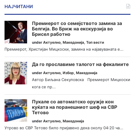
НАЈЧИТАНИ
Премиерот со семејството замина за
Белгија. Во Бриж на екскурзија во
Брисел работно
under
Актуелно
,
Македонија
,
Топ вести
Премиерот, Христијан Мицкоски, замина на најавуваната е...
Да го прославиме талогот на фекалиите
under
Актуелно
,
Избор
,
Македонија
Автор Биљана Секуловска Премиерот Мицкоски
кога се пр...
Пукале со автоматско оружје кон
куќата на поранешниот шеф на СВР
Тетово
under
Актуелно
,
Македонија
Утрово во СВР Тетово било пријавено дека околу 04:20 ча...