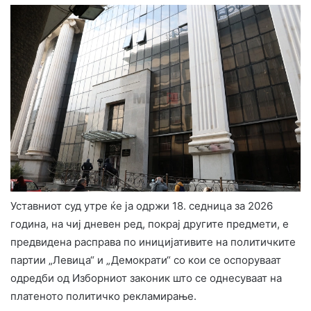
Уставниот суд утре ќе ја одржи 18. седница за 2026
година, на чиј дневен ред, покрај другите предмети, е
предвидена расправа по иницијативите на политичките
партии „Левица“ и „Демократи“ со кои се оспоруваат
одредби од Изборниот законик што се однесуваат на
платеното политичко рекламирање.