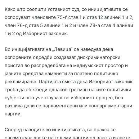
Како што соопшти Уставниот суд, со иницијативите се
оспоруваат членовите 75-ѓ став 1 и став 12 алинеи 1 и 2,
член 76-д став 5 алинеи 1 и 2 и член 78-а став 4 алинеи
1 и 2 од Изборниот законик.
Во иницијативата на „Левица“ се наведува дека
оспорените одредби создаваат дискриминаторски
пристап во распределбата на медиумскиот простор и
јавните средства наменети за платено политичко
рекламирање. Партијата смета дека Изборниот законик
треба да обезбеди еднаков третман на сите политички
субјекти што учествуваат во изборниот процес, без
разлика дали се парламентарни или вонпарламентарни
партии.
Според наводите во иницијативата, во пракса се
овозможува двете најголеми партии од власта и двете