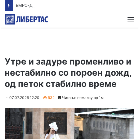
ВМРО-ДПМНЕ: Приказната на СДСМ за францускиот предлог ќе заврши како таа за мигранти за пари
М
Утре и задуре променливо и
нестабилно со пороен дожд,
од петок стабилно време
07.07.2026 12:20
532
Читање помалку од 1м