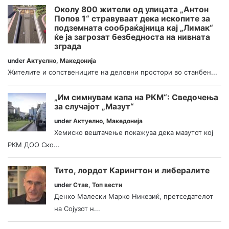
Околу 800 жители од улицата „Антон
Попов 1“ стравуваат дека ископите за
подземната сообраќајница кај „Лимак“
ќе ја загрозат безбедноста на нивната
зграда
under
Актуелно
,
Македонија
Жителите и сопствениците на деловни простори во станбен...
„Им симнувам капа на РКМ“: Сведочења
за случајот „Мазут“
under
Актуелно
,
Македонија
Хемиско вештачење покажува дека мазутот кој
РКМ ДОО Ско...
Тито, лордот Карингтон и либералите
under
Став
,
Топ вести
Денко Малески Марко Никезиќ, претседателот
на Сојузот н...