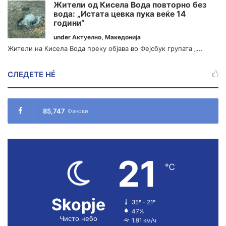
Жители од Кисела Вода повторно без
вода: „Истата цевка пука веќе 14
години“
under
Актуелно
,
Македонија
Жители на Кисела Вода преку објава во Фејсбук групата „...
СЛЕДЕТЕ НÉ
85,747
Фанови
21
℃
Skopje
35º - 21º
47%
Чисто небо
1.91 км/ч