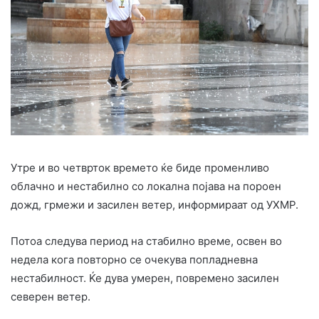
Утре и во четврток времето ќе биде променливо
облачно и нестабилно со локална појава на пороен
дожд, грмежи и засилен ветер, информираат од УХМР.
Потоа следува период на стабилно време, освен во
недела кога повторно се очекува попладневна
нестабилност. Ќе дува умерен, повремено засилен
северен ветер.