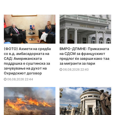
(ФОТО) Ахмети на средба
ВМРО-ДПМНЕ: Приказната
со в.д. амбасадорката на
на СДСМ за францускиот
САД: Американската
предлог ќе заврши како таа
поддршка е суштинска за
за мигранти за пари
зачувување на духот на
06.08.2026 22:40
Охридскиот договор
06.08.2026 22:44