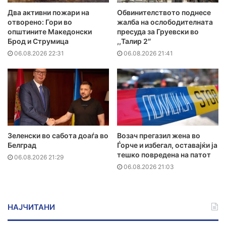
Два активни пожари на
Обвинителството поднесе
отворено: Гори во
жалба на ослободителната
општините Македонски
пресуда за Груевски во
Брод и Струмица
,,Талир 2″
06.08.2026 22:31
06.08.2026 21:41
Зеленски во сабота доаѓа во
Возач прегазил жена во
Белград
Ѓорче и избегал, оставајќи ја
тешко повредена на патот
06.08.2026 21:29
06.08.2026 21:03
НАЈЧИТАНИ