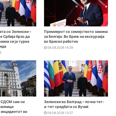
ата со Зеленски –
Премиерот со семејството замина
е Србија брзо да
за Белгија. Во Бриж на екскурзија
раина си ја турка
во Брисел работно
енда
08.08.2026 14:29
3
СДСМ сам си
Зеленски во Белград – почна тет-
силници
а-тет средбата со Вучиќ
 инцидентот во
08.08.2026 13:27