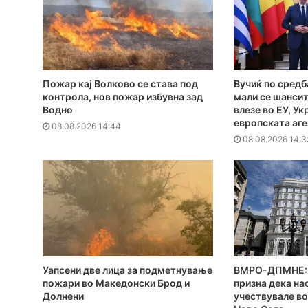
Пожар кај Волково се става под
Вучиќ по средб
контрола, нов пожар избувна зад
мали се шансит
Водно
влезе во ЕУ, Ук
европската аг
08.08.2026 14:44
08.08.2026 14:3
Уапсени две лица за подметнување
ВМРО-ДПМНЕ: 
пожари во Македонски Брод и
призна дека на
Долнени
учествувале во