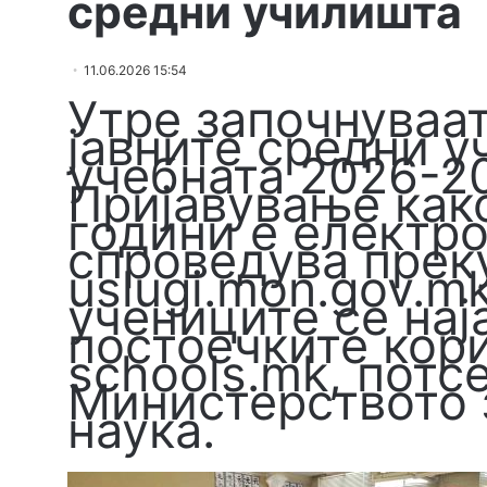
средни училишта
11.06.2026 15:54
Утре започнуваат
јавните средни у
учебната 2026-2
Пријавување как
години е електро
спроведува преку
uslugi.mon.gov.m
учениците се нај
постоечките кор
schools.mk, потс
Министерството 
наука.