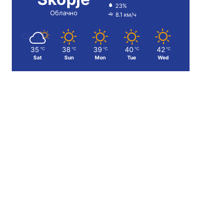
23%
Облачно
8.1 км/ч
35
38
39
40
42
℃
℃
℃
℃
℃
Sat
Sun
Mon
Tue
Wed