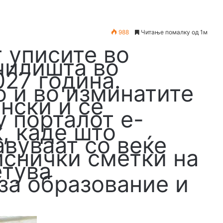
988
Читање помалку од 1м
 уписите во
чилишта во
027 година.
о и во изминатите
нски и се
 порталот e-
k, каде што
авуваат со веќе
иснички сметки на
етува
за образование и