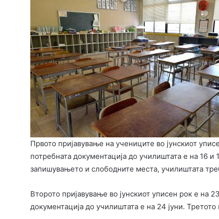
Првото пријавување на учениците во јунскиот уписен
потребната документација до училиштата е на 16 и 1
запишувањето и слободните места, училиштата треба 
Второто пријавување во јунскиот уписен рок е на 2
документација до училиштата е на 24 јуни. Третото 