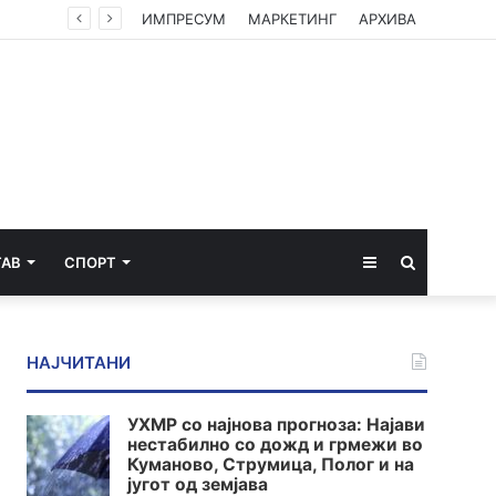
Вучиќ по средбата со Зеленски – мали се шансите Србија брзо да влезе во ЕУ, Украина си ја турка европската агенда
ИМПРЕСУМ
МАРКЕТИНГ
АРХИВА
Sidebar
Пребарај
ТАВ
СПОРТ
за
НАЈЧИТАНИ
УХМР со најнова прогноза: Најави
нестабилно со дожд и грмежи во
Куманово, Струмица, Полог и на
југот од земјава