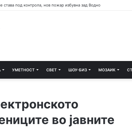
А
УМЕТНОСТ
СВЕТ
ШОУ-БИЗ
МОЗАИК
С
лектронското
ениците во јавните