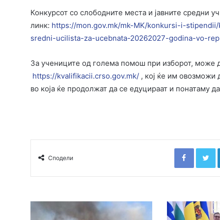
Конкурсот со слободните места и јавните средни у
линк:
https://mon.gov.mk/mk-MK/konkursi-i-stipendii
sredni-ucilista-za-ucebnata-20262027-godina-vo-rep
За учениците од голема помош при изборот, може д
https://kvalifikacii.crso.gov.mk/
, кој ќе им овозможи 
во која ќе продолжат да се едуцираат и понатаму да
Faceboo
T
Сподели