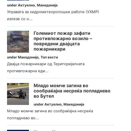
under
Актуелно
,
Македонија
Управата за хидрометеоролошки работи (УХМР)
излезе со н...
Големиот пожар зафати
противпожарно возило –
повредени двајцата
пожарникари
under
Македонија
,
Топ вести
Двајца пожарникари од Територијалната
противпожарна еди...
Младо момче загина во
сообраќајна несреќа попладнево
во Бутел
under
Актуелно
,
Македонија
Младо момче загина во сообраќајна несреќа
попладнево во...