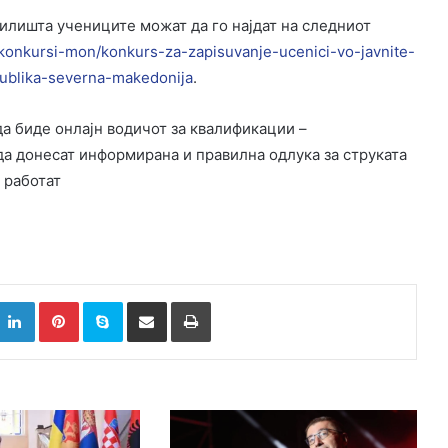
чилишта учениците можат да го најдат на следниот
/konkursi-mon/konkurs-za-zapisuvanje-ucenici-vo-javnite-
ublika-severna-makedonija
.
а биде онлајн водичот за квалификации –
да донесат информирана и правилна одлука за струката
 работат
k
witter
LinkedIn
Pinterest
Skype
Сподели преку Е-маил
Испринтај