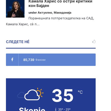
Камала Харис со остри критики
кон Бајден
under
Актуелно
,
Македонија
Поранешната потпретседателка на САД,
Камала Харис, сè п...
СЛЕДЕТЕ НÉ
85,739
Фанови
35
℃
Skopje
35º - 25º