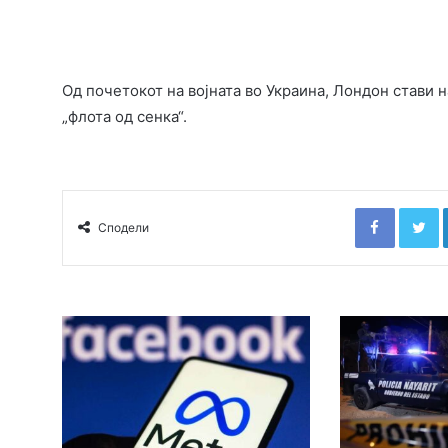
Од почетокот на војната во Украина, Лондон стави 
„флота од сенка“.
Faceboo
T
Сподели