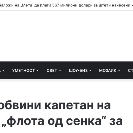
А
УМЕТНОСТ
СВЕТ
ШОУ-БИЗ
МОЗАИК
С
обвини капетан на
 „флота од сенка“ за