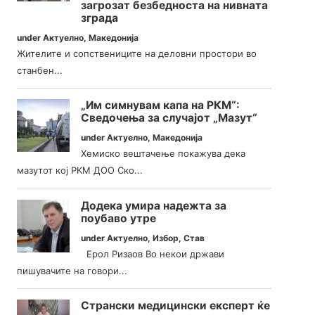
загрозат безбедноста на нивната
зграда
under
Актуелно
,
Македонија
Жителите и сопствениците на деловни простори во
станбен...
„Им симнувам капа на РКМ“:
Сведочења за случајот „Мазут“
under
Актуелно
,
Македонија
Хемиско вештачење покажува дека
мазутот кој РКМ ДОО Ско...
Додека умира надежта за
поубаво утре
under
Актуелно
,
Избор
,
Став
Ерол Ризаов Во некои држави
пишувачите на говори...
Странски медицински експерт ќе