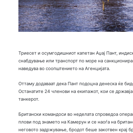
Триесет и осумгодишниот капетан Аџај Пант, индис
снабдување или транспорт по море на санкционирани
наведува во соопштението на Агенцијата.
Оттаму додаваат дека Пант подоцна денеска ќе бид
Останатите 24 членови на екипажот, кои се државјан
танкерот.
Британски командоси во неделата спроведоа операци
плови под знамето на Камерун и се наоѓа на британ
неговото задржување, бродот беше закотвен крај бр