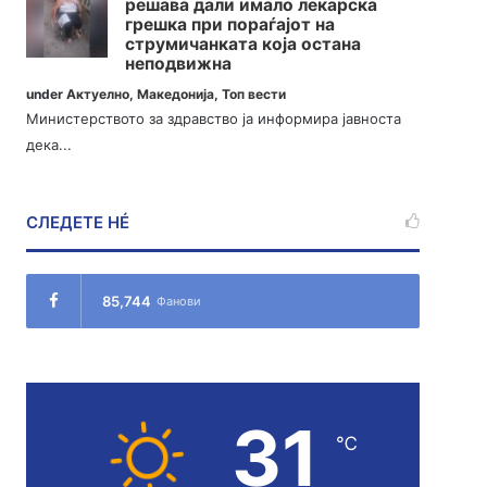
решава дали имало лекарска
грешка при пораѓајот на
струмичанката која остана
неподвижна
under
Актуелно
,
Македонија
,
Топ вести
Министерството за здравство ја информира јавноста
дека...
СЛЕДЕТЕ НÉ
85,744
Фанови
31
℃