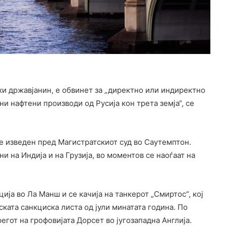
ки државјанин, е обвинет за „директно или индиректно
 нафтени производи од Русија кон трета земја“, се
е изведен пред Магистратскиот суд во Саутемптон.
и на Индија и на Грузија, во моментов се наоѓаат на
ја во Ла Манш и се качија на танкерот „Смиртос“, кој
ската санкциска листа од јули минатата година. По
егот на грофовијата Дорсет во југозападна Англија.