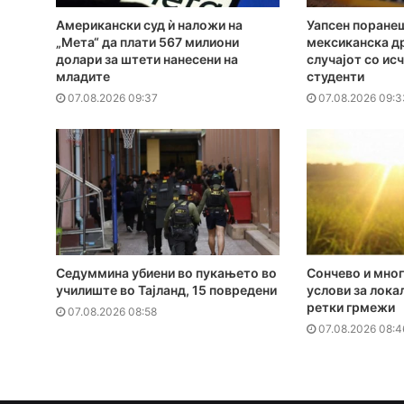
Американски суд ѝ наложи на
Уапсен поранеш
„Мета“ да плати 567 милиони
мексиканска д
долари за штети нанесени на
случајот со ис
младите
студенти
07.08.2026 09:37
07.08.2026 09:3
Седуммина убиени во пукањето во
Сончево и мног
училиште во Тајланд, 15 повредени
услови за лока
ретки грмежи
07.08.2026 08:58
07.08.2026 08:4