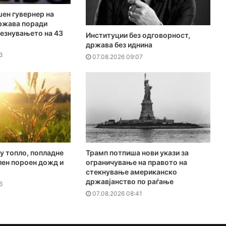
ен гувернер на
ржава поради
чезнувањето на 43
Институции без одговорност,
држава без иднина
3
07.08.2026 09:07
у топло, попладне
Трамп потпиша нови укази за
лен пороен дожд и
ограничување на правото на
стекнување американско
државјанство по раѓање
6
07.08.2026 08:41