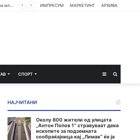
Американски суд ѝ наложи на „Мета“ да плати 567 милиони долари за штети нанесени на младите
ИМПРЕСУМ
МАРКЕТИНГ
АРХИВА
Sidebar
Пребарај
ТАВ
СПОРТ
за
НАЈЧИТАНИ
Околу 800 жители од улицата
„Антон Попов 1“ стравуваат дека
ископите за подземната
сообраќајница кај „Лимак“ ќе ја