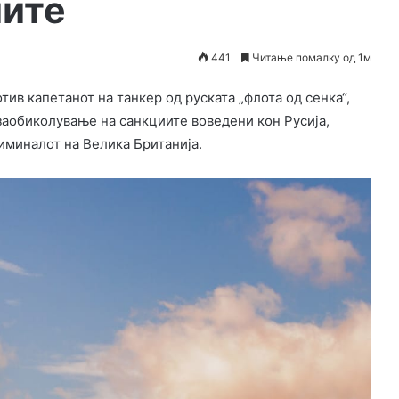
иите
441
Читање помалку од 1м
в капетанот на танкер од руската „флота од сенка“,
заобиколување на санкциите воведени кон Русија,
иминалот на Велика Британија.