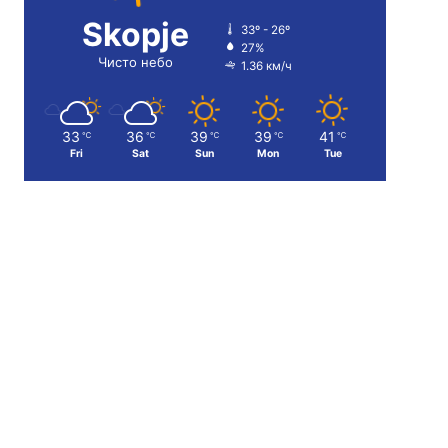
Skopje
33º - 26º
27%
Чисто небо
1.36 км/ч
33
36
39
39
41
℃
℃
℃
℃
℃
Fri
Sat
Sun
Mon
Tue