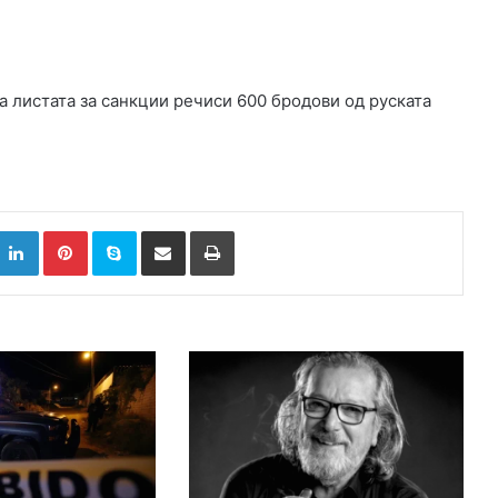
на листата за санкции речиси 600 бродови од руската
k
witter
LinkedIn
Pinterest
Skype
Сподели преку Е-маил
Испринтај