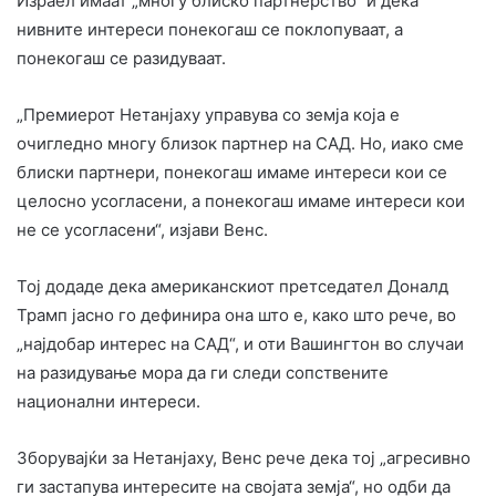
Израел имаат „многу блиско партнерство“ и дека
нивните интереси понекогаш се поклопуваат, а
понекогаш се разидуваат.
„Премиерот Нетанјаху управува со земја која е
очигледно многу близок партнер на САД. Но, иако сме
блиски партнери, понекогаш имаме интереси кои се
целосно усогласени, а понекогаш имаме интереси кои
не се усогласени“, изјави Венс.
Тој додаде дека американскиот претседател Доналд
Трамп јасно го дефинира она што е, како што рече, во
„најдобар интерес на САД“, и оти Вашингтон во случаи
на разидување мора да ги следи сопствените
национални интереси.
Зборувајќи за Нетанјаху, Венс рече дека тој „агресивно
ги застапува интересите на својата земја“, но одби да