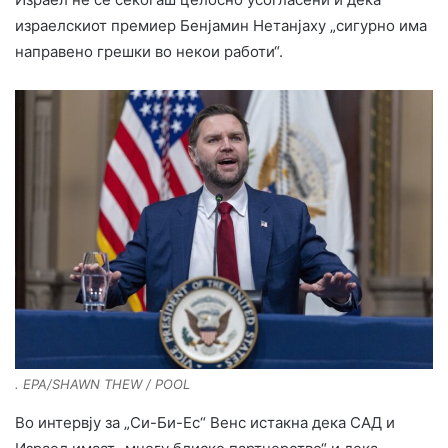
израелскиот премиер Бенјамин Нетанјаху „сигурно има
направено грешки во некои работи“.
. EPA/SHAWN THEW / POOL
Во интервју за „Си-Би-Ес“ Венс истакна дека САД и