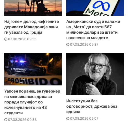
Најголем дел од нафтените
Американски суд ѝ наложи
деривати Македонија лани
на „Мета“ да плати 567
ги увезла од Грција
милиони долари за штети
нанесени на младите
07.08.2026 09:55
07.08.2026 09:37
Уапсен поранешен гувернер
на мексиканска држава
Институции без
поради случајот со
одговорност, држава без
исчезнувањето на 43
иднина
студенти
07.08.2026 09:07
07.08.2026 09:33