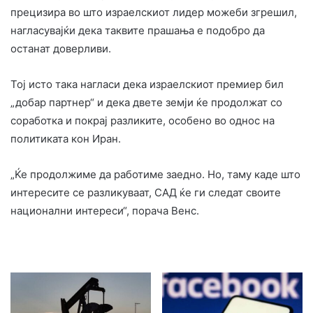
прецизира во што израелскиот лидер можеби згрешил,
нагласувајќи дека таквите прашања е подобро да
останат доверливи.
Тој исто така нагласи дека израелскиот премиер бил
„добар партнер“ и дека двете земји ќе продолжат со
соработка и покрај разликите, особено во однос на
политиката кон Иран.
„Ќе продолжиме да работиме заедно. Но, таму каде што
интересите се разликуваат, САД ќе ги следат своите
национални интереси“, порача Венс.