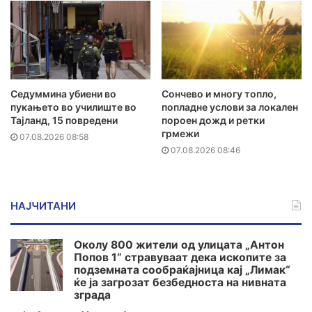
Седуммина убиени во
Сончево и многу топло,
пукањето во училиште во
попладне услови за локален
Тајланд, 15 повредени
пороен дожд и ретки
грмежи
07.08.2026 08:58
07.08.2026 08:46
НАЈЧИТАНИ
Околу 800 жители од улицата „Антон
Попов 1“ стравуваат дека ископите за
подземната сообраќајница кај „Лимак“
ќе ја загрозат безбедноста на нивната
зграда