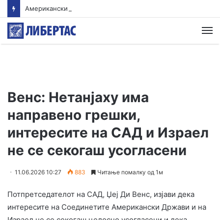
Американски суд ѝ наложи на „Мета“ да плати 567 милиони долари за штети нанесени на младите
М
Венс: Нетанјаху има
направено грешки,
интересите на САД и Израел
не се секогаш усогласени
11.06.2026 10:27
883
Читање помалку од 1м
Потпретседателот на САД, Џеј Ди Венс, изјави дека
интересите на Соединетите Американски Држави и на
Израел не се секогаш целосно усогласени и дека