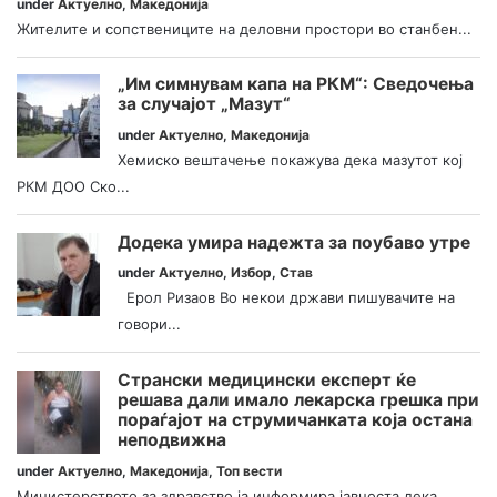
under
Актуелно
,
Македонија
Жителите и сопствениците на деловни простори во станбен...
„Им симнувам капа на РКМ“: Сведочења
за случајот „Мазут“
under
Актуелно
,
Македонија
Хемиско вештачење покажува дека мазутот кој
РКМ ДОО Ско...
Додека умира надежта за поубаво утре
under
Актуелно
,
Избор
,
Став
Ерол Ризаов Во некои држави пишувачите на
говори...
Странски медицински експерт ќе
решава дали имало лекарска грешка при
пораѓајот на струмичанката која остана
неподвижна
under
Актуелно
,
Македонија
,
Топ вести
Министерството за здравство ја информира јавноста дека...