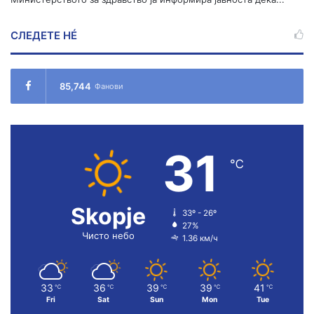
СЛЕДЕТЕ НÉ
85,744
Фанови
31
℃
Skopje
33º - 26º
27%
Чисто небо
1.36 км/ч
33
36
39
39
41
℃
℃
℃
℃
℃
Fri
Sat
Sun
Mon
Tue