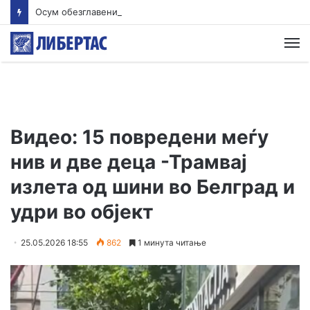
Осум обезглавени тела пронајдени во јама покрај нелегален рудник во Еквадор
М
Видео: 15 повредени меѓу
нив и две деца -Трамвај
излета од шини во Белград и
удри во објект
25.05.2026 18:55
862
1 минута читање