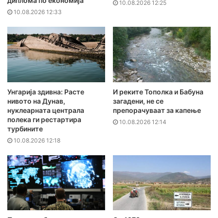
диплома по економија
10.08.2026 12:25
10.08.2026 12:33
Унгарија здивна: Расте
И реките Тополка и Бабуна
нивото на Дунав,
загадени, не се
нуклеарната централа
препорачуваат за капење
полека ги рестартира
10.08.2026 12:14
турбините
10.08.2026 12:18