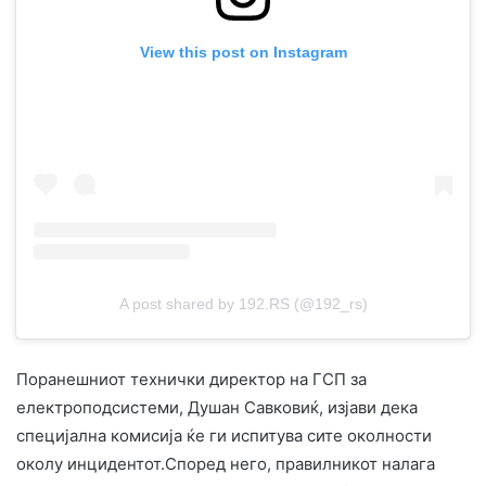
View this post on Instagram
A post shared by 192.RS (@192_rs)
Поранешниот технички директор на ГСП за
електроподсистеми, Душан Савковиќ, изјави дека
специјална комисија ќе ги испитува сите околности
околу инцидентот.Според него, правилникот налага