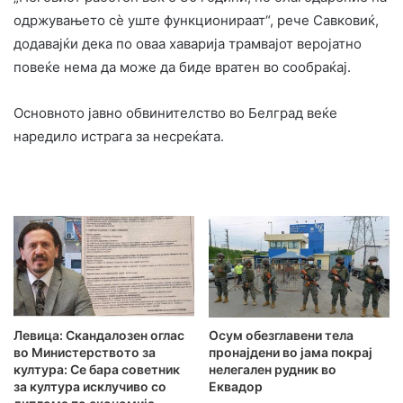
одржувањето сè уште функционираат“, рече Савковиќ,
додавајќи дека по оваа хаварија трамвајот веројатно
повеќе нема да може да биде вратен во сообраќај.
Основното јавно обвинителство во Белград веќе
наредило истрага за несреќата.
Левица: Скандалозен оглас
Осум обезглавени тела
во Министерството за
пронајдени во јама покрај
култура: Се бара советник
нелегален рудник во
за култура исклучиво со
Еквадор