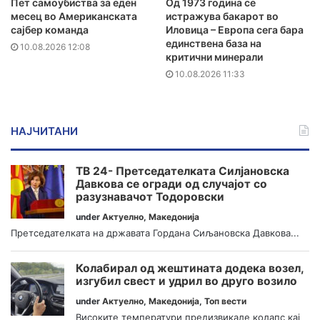
Пет самоубиства за еден
Од 1973 година се
месец во Американската
истражува бакарот во
сајбер команда
Иловица – Европа сега бара
единствена база на
10.08.2026 12:08
критични минерали
10.08.2026 11:33
НАЈЧИТАНИ
ТВ 24- Претседателката Силјановска
Давкова се огради од случајот со
разузнавачот Тодоровски
under
Актуелно
,
Македонија
Претседателката на државата Гордана Сиљановска Давкова...
Колабирал од жештината додека возел,
изгубил свест и удрил во друго возило
under
Актуелно
,
Македонија
,
Топ вести
Високите температури предизвикале колапс кај