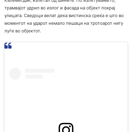
Калемегдан, излетал од шините. По излетувањето,
трамвајот удрил во излог и фасада на објект покрај
улицата. Сведоци велат дека вистинска среќа е што во
моментот на ударот немало пешаци на тротоарот ниту
луѓе во објектот.