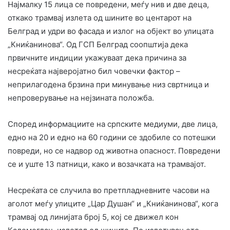
Најмалку 15 лица се повредени, меѓу нив и две деца,
откако трамвај излета од шините во центарот на
Белград и удри во фасада и излог на објект во улицата
„Книќанинова“. Од ГСП Белград соопштија дека
првичните индиции укажуваат дека причина за
несреќата најверојатно бил човечки фактор –
неприлагодена брзина при минување низ свртница и
непроверување на нејзината положба.
Според информациите на српските медиуми, две лица,
едно на 20 и едно на 60 години се здобиле со потешки
повреди, но се надвор од животна опасност. Повредени
се и уште 13 патници, како и возачката на трамвајот.
Несреќата се случила во претпладневните часови на
аголот меѓу улиците „Цар Душан“ и „Книќанинова“, кога
трамвај од линијата број 5, кој се движел кон