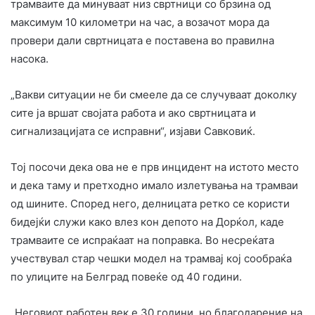
трамваите да минуваат низ свртници со брзина од
максимум 10 километри на час, а возачот мора да
провери дали свртницата е поставена во правилна
насока.
„Вакви ситуации не би смееле да се случуваат доколку
сите ја вршат својата работа и ако свртницата и
сигнализацијата се исправни“, изјави Савковиќ.
Тој посочи дека ова не е прв инцидент на истото место
и дека таму и претходно имало излетувања на трамваи
од шините. Според него, делницата ретко се користи
бидејќи служи како влез кон депото на Дорќол, каде
трамваите се испраќаат на поправка. Во несреќата
учествувал стар чешки модел на трамвај кој сообраќа
по улиците на Белград повеќе од 40 години.
„Неговиот работен век е 30 години, но благодарение на