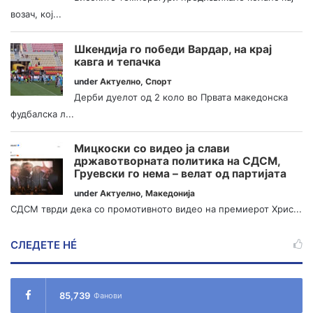
возач, кој...
Шкендија го победи Вардар, на крај
кавга и тепачка
under
Актуелно
,
Спорт
Дерби дуелот од 2 коло во Првата македонска
фудбалска л...
Мицкоски со видео ја слави
државотворната политика на СДСМ,
Груевски го нема – велат од партијата
under
Актуелно
,
Македонија
СДСМ тврди дека со промотивното видео на премиерот Хрис...
СЛЕДЕТЕ НÉ
85,739
Фанови