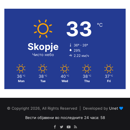
33
℃
Skopje
36º - 26º
29%
Чисто небо
2.22 км/ч
36
38
40
38
37
℃
℃
℃
℃
℃
Mon
Tue
Wed
Thu
Fri
© Copyright 2026, All Rights Reserved | Developed by
Unet
Вести објавени во последните 24 часа: 58
Facebook
Twitter
YouTube
RSS