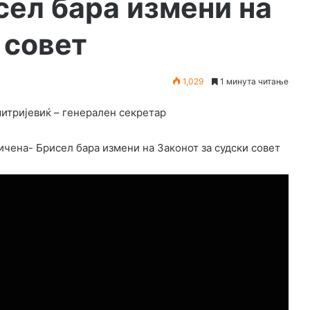
сел бара измени на
 совет
1,029
1 минута читање
итријевиќ – генерален секретар
ичена- Брисел бара измени на Законот за судски совет