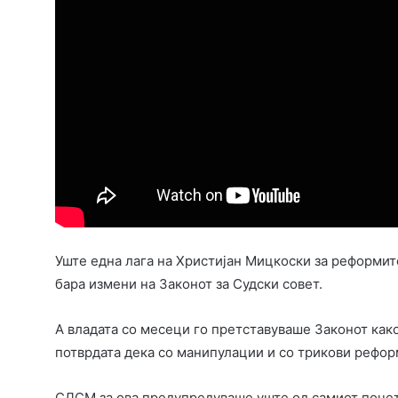
Уште една лага на Христијан Мицкоски за реформит
бара измени на Законот за Судски совет.
А владата со месеци го претставуваше Законот как
потврдата дека со манипулации и со трикови рефор
СДСМ за ова предупредуваше уште од самиот почет