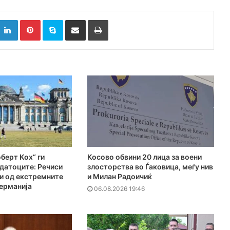
k
witter
LinkedIn
Pinterest
Skype
Сподели преку Е-маил
Испринтај
берт Кох“ ги
Косово обвини 20 лица за воени
датоците: Речиси
злосторства во Ѓаковица, меѓу нив
и од екстремните
и Милан Радоичиќ
ерманија
06.08.2026 19:46
1