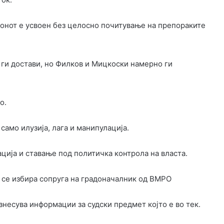
конот е усвоен без целосно почитување на препораките
ги достави, но Филков и Мицкоски намерно ги
о.
само илузија, лага и манипулација.
ција и ставање под политичка контрола на власта.
л се избира сопруга на градоначалник од ВМРО
знесува информации за судски предмет којто е во тек.