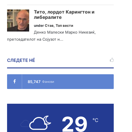
Тито, лордот Карингтон и
либералите
under
Став
,
Топ вести
Денко Малески Марко Никезиќ,
претседателот на Сојузот н...
СЛЕДЕТЕ НÉ
85,747
Фанови
29
℃