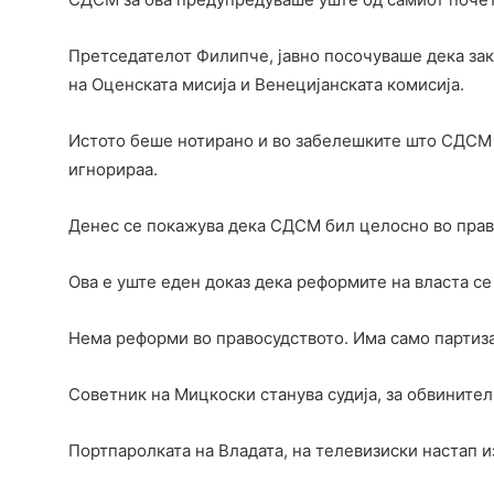
Претседателот Филипче, јавно посочуваше дека за
на Оценската мисија и Венецијанската комисија.
Истото беше нотирано и во забелешките што СДСМ 
игнорираа.
Денес се покажува дека СДСМ бил целосно во прав
Ова е уште еден доказ дека реформите на власта се 
Нема реформи во правосудството. Има само партиза
Советник на Мицкоски станува судија, за обвините
Портпаролката на Владата, на телевизиски настап и