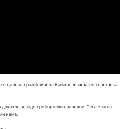
е е целосно разобличена.Брисел по скратена постапка
о доказ за наводен реформски напредок. Сега стигна
ми нема.
ок.