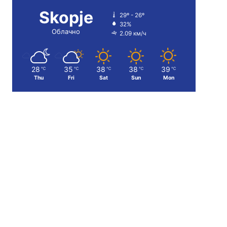
Skopje
29º - 26º
32%
Облачно
2.09 км/ч
28
35
38
38
39
℃
℃
℃
℃
℃
Thu
Fri
Sat
Sun
Mon