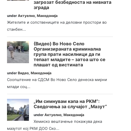
загрозат безбедноста на нивната
зграда
under
Актуелно
,
Македонија
Жителите и сопствениците на деловни простори во
станбен...
(Видео) Во Ново Село
Организираната криминална
група прати насилници да ги
тепаат младите – затоа што се
плашат од вистината
under
Видео
,
Македонија
Соопштение на СДСМ Во Ново Село денеска мирни
млади соц...
„Им симнувам капа на РКМ“:
Сведочења за случајот „Мазут“
under
Актуелно
,
Македонија
Хемиско вештачење покажува дека
мазутот кој РКМ ДОО Ско...