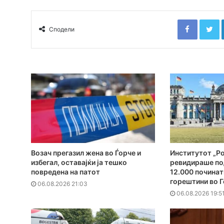
Faceboo
T
Сподели
Возач прегазил жена во Ѓорче и
Институтот „Ро
избегал, оставајќи ја тешко
ревидираше по
повредена на патот
12.000 починат
горештини во Г
06.08.2026 21:03
06.08.2026 19:5