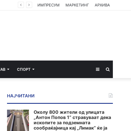
Институтот „Роберт Кох“ ги ревидираше податоците: Речиси 12.000 починати од екстремните горештини во Германија
ИМПРЕСУМ
МАРКЕТИНГ
АРХИВА
Sidebar
Пребарај
ТАВ
СПОРТ
за
НАЈЧИТАНИ
Околу 800 жители од улицата
„Антон Попов 1“ стравуваат дека
ископите за подземната
сообраќајница кај „Лимак“ ќе ја