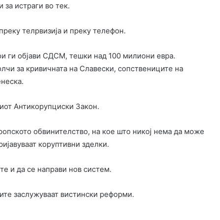
 за истраги во тек.
преку телрвизија и преку телефон.
и ги објави СДСМ, тешки над 100 милиони евра.
олчи за кривичната на Славески, сопствениците на
енеска.
виот Антикорупциски Закон.
ропското обвинителство, на кое што никој нема да може
пријавуваат коруптивни зделки.
те и да се направи нов систем.
ните заслужуваат вистински реформи.