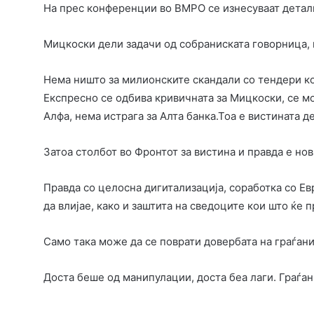
На прес конференции во ВМРО се изнесуваат детали
Мицкоски дели задачи од собраниската говорница, 
Нема ништо за милионските скандали со тендери ко
Експресно се одбива кривичната за Мицкоски, се м
Алфа, нема истрага за Алта банка.Тоа е вистината д
Затоа столбот во Фронтот за вистина и правда е но
Правда со целосна дигитализација, соработка со Ев
да влијае, како и заштита на сведоците кои што ќе 
Само така може да се поврати довербата на граѓани
Доста беше од манипулации, доста беа лаги. Граѓа