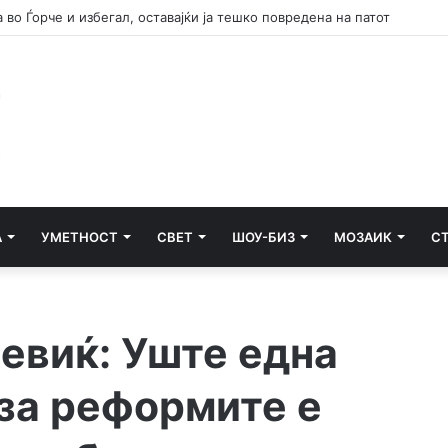
А
УМЕТНОСТ
СВЕТ
ШОУ-БИЗ
МОЗАИК
С
евиќ: Уште една
 за реформите е