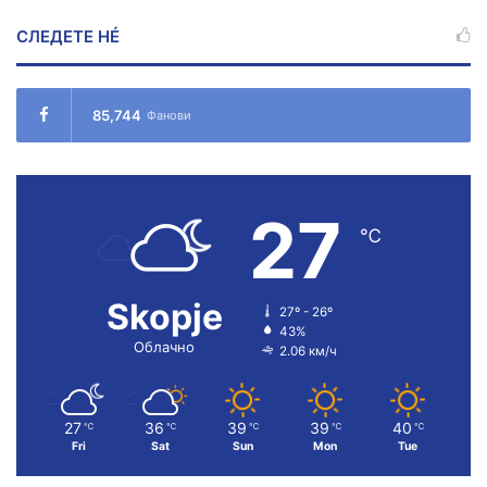
СЛЕДЕТЕ НÉ
85,744
Фанови
27
℃
Skopje
27º - 26º
43%
Облачно
2.06 км/ч
27
36
39
39
40
℃
℃
℃
℃
℃
Fri
Sat
Sun
Mon
Tue