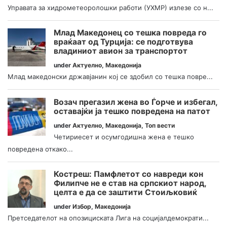
Управата за хидрометеоролошки работи (УХМР) излезе со н...
Млад Македонец со тешка повреда го
враќаат од Турција: се подготвува
владиниот авион за транспортот
under
Актуелно
,
Македонија
Млад македонски државјанин кој се здобил со тешка повре...
Возач прегазил жена во Ѓорче и избегал,
оставајќи ја тешко повредена на патот
under
Актуелно
,
Македонија
,
Топ вести
Четириесет и осумгодишна жена е тешко
повредена откако...
Костреш: Памфлетот со навреди кон
Филипче не е став на српскиот народ,
целта е да се заштити Стоиљковиќ
under
Избор
,
Македонија
Претседателот на опозициската Лига на социјалдемократи...