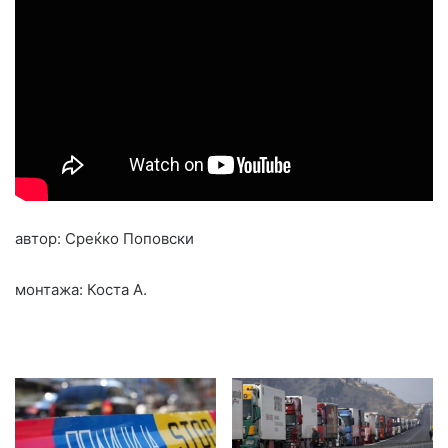
автор: Среќко Поповски
монтажа: Коста А.