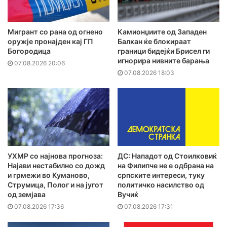
Мигрант со рана од огнено
Камионџиите од Западен
оружје пронајден кај ГП
Балкан ќе блокираат
Богородица
граници бидејќи Брисел ги
игнорира нивните барања
07.08.2026 20:06
07.08.2026 18:03
УХМР со најнова прогноза:
ДС: Нападот од Стоилковиќ
Најави нестабилно со дожд
на Филипче не е одбрана на
и грмежи во Куманово,
српските интереси, туку
Струмица, Полог и на југот
политичко насилство од
од земјава
Вучиќ
07.08.2026 17:36
07.08.2026 17:31