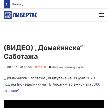
Камионџиите од Западен Балкан ќе блокираат граници бидејќи Брисел ги игнорира нивните барања
М
(ВИДЕО) „Домаќинска“
Саботажа
08.06.2020 23:59
2,460
Читање помалку од 1м
„Домаќинска Саботажа“, емитувана на 08 јуни 2020
година (понеделник) на ТВ Алсат-М во емисијата „
360
степени
“.