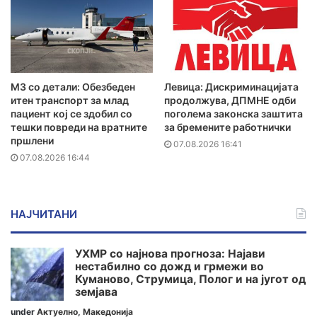
MЗ со детали: Обезбеден
Левица: Дискриминацијата
итен транспорт за млад
продолжува, ДПМНЕ одби
пациент кој се здобил со
поголема законска заштита
тешки повреди на вратните
за бремените работнички
пршлени
07.08.2026 16:41
07.08.2026 16:44
НАЈЧИТАНИ
УХМР со најнова прогноза: Најави
нестабилно со дожд и грмежи во
Куманово, Струмица, Полог и на југот од
земјава
under
Актуелно
,
Македонија