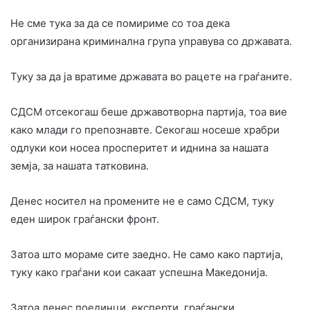
Не сме тука за да се помириме со тоа дека
организирана криминална група управува со државата.
Туку за да ја вратиме државата во рацете на граѓаните.
СДСМ отсекогаш беше државотворна партија, тоа вие
како млади го препознавте. Секогаш носеше храбри
одлуки кои носеа просперитет и иднина за нашата
земја, за нашата татковина.
Денес носител на промените не е само СДСМ, туку
еден широк граѓански фронт.
Затоа што мораме сите заедно. Не само како партија,
туку како граѓани кои сакаат успешна Македонија.
Затоа денес поединци, експерти, граѓански