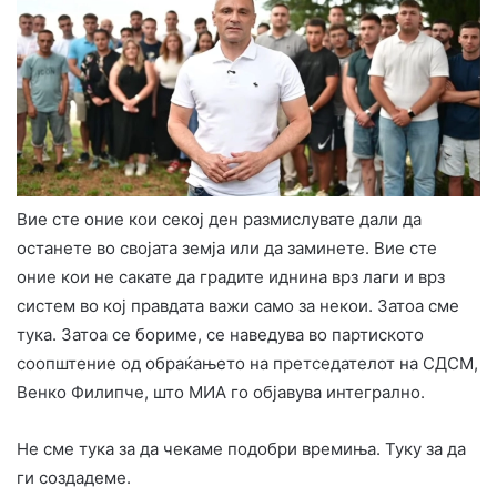
Вие сте оние кои секој ден размислувате дали да
останете во својата земја или да заминете. Вие сте
оние кои не сакате да градите иднина врз лаги и врз
систем во кој правдата важи само за некои. Затоа сме
тука. Затоа се бориме, се наведува во партиското
соопштение од обраќањето на претседателот на СДСМ,
Венко Филипче, што МИА го објавува интегрално.
Не сме тука за да чекаме подобри времиња. Туку за да
ги создадеме.