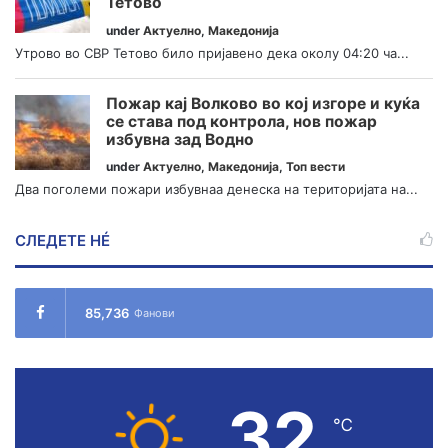
Тетово
under
Актуелно
,
Македонија
Утрово во СВР Тетово било пријавено дека околу 04:20 ча...
Пожар кај Волково во кој изгоре и куќа
се става под контрола, нов пожар
избувна зад Водно
under
Актуелно
,
Македонија
,
Топ вести
Два поголеми пожари избувнаа денеска на територијата на...
СЛЕДЕТЕ НÉ
85,736
Фанови
32
℃