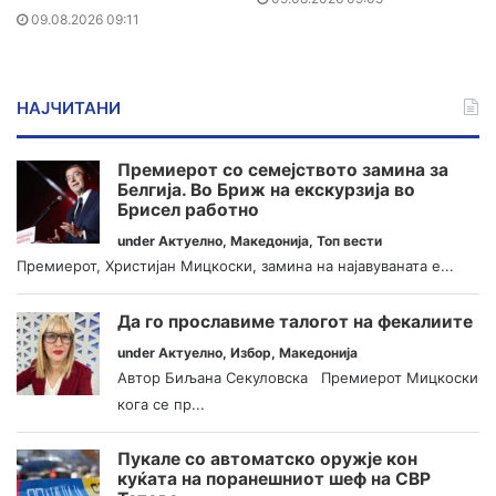
09.08.2026 09:11
НАЈЧИТАНИ
Премиерот со семејството замина за
Белгија. Во Бриж на екскурзија во
Брисел работно
under
Актуелно
,
Македонија
,
Топ вести
Премиерот, Христијан Мицкоски, замина на најавуваната е...
Да го прославиме талогот на фекалиите
under
Актуелно
,
Избор
,
Македонија
Автор Биљана Секуловска Премиерот Мицкоски
кога се пр...
Пукале со автоматско оружје кон
куќата на поранешниот шеф на СВР