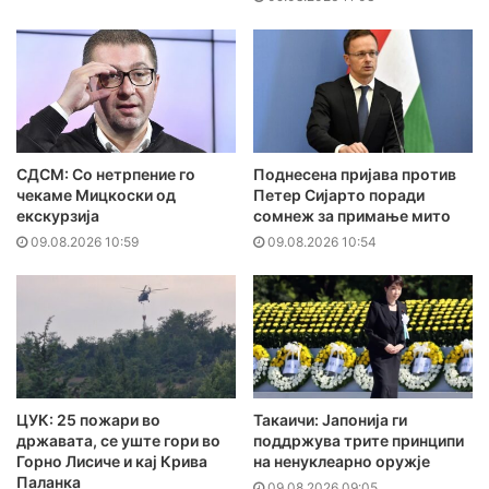
СДСМ: Со нетрпение го
Поднесена пријава против
чекаме Мицкоски од
Петер Сијарто поради
екскурзија
сомнеж за примање мито
09.08.2026 10:59
09.08.2026 10:54
ЦУК: 25 пожари во
Такаичи: Јапонија ги
државата, се уште гори во
поддржува трите принципи
Горно Лисиче и кај Крива
на ненуклеарно оружје
Паланка
09.08.2026 09:05