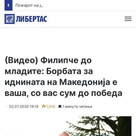
Пожарот на депонијата во Крива Паланка гори повеќе од 15 часа: Митовски очекува до крајот на денот да биде ставен под контрола
М
(Видео) Филипче до
младите: Борбата за
иднината на Македонија е
ваша, со вас сум до победа
02.07.2026 19:19
1,616
1 минута читање