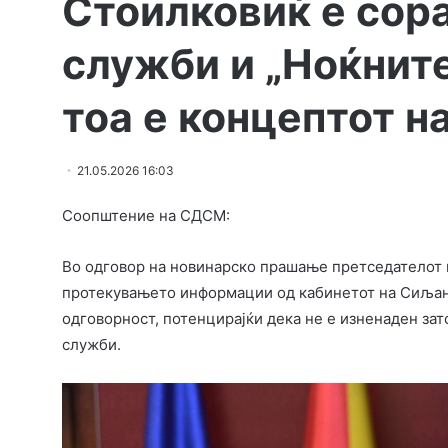
Стоилковиќ е сор
служби и „Ноќните
тоа е концептот н
21.05.2026 16:03
Соопштение на СДСМ:
Во одговор на новинарско прашање претседателот 
протекувањето информации од кабинетот на Сиљанов
одговорност, потенцирајќи дека не е изненаден зат
служби.