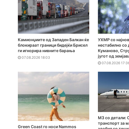
Камионџиите од Западен Балкан ќе
УХМР со најнов
блокираат граници бидејќи Брисел
нестабилно со 
ги игнорира нивните барања
Куманово, Стру
југот од земјав
07.08.2026 18:03
07.08.2026 17:3
MЗ со детали: 
транспорт за м
Green Coast го носи Nammos
здобил со тешк