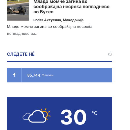
Младо момче загина во
сообраќајна несреќа попладнево
во Бутел
under
Актуелно
,
Македонија
Младо момче загина во сообраќајна несреќа
попладнево во...
СЛЕДЕТЕ НÉ
85,744
Фанови
30
℃