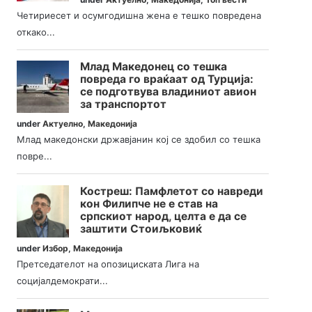
Четириесет и осумгодишна жена е тешко повредена
откако...
Млад Македонец со тешка
повреда го враќаат од Турција:
се подготвува владиниот авион
за транспортот
under
Актуелно
,
Македонија
Млад македонски државјанин кој се здобил со тешка
повре...
Костреш: Памфлетот со навреди
кон Филипче не е став на
српскиот народ, целта е да се
заштити Стоиљковиќ
under
Избор
,
Македонија
Претседателот на опозициската Лига на
социјалдемократи...