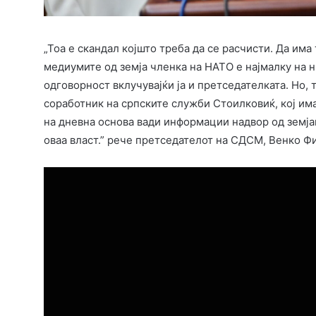
„Тоа е скандал којшто треба да се расчисти. Да им
медиумите од земја членка на НАТО е најмалку на н
одговорност вклучувајќи ја и претседателката. Но,
соработник на српските служби Стоилковиќ, кој има
на дневна основа вади информации надвор од земјава
оваа власт.” рече претседателот на СДСМ, Венко Ф