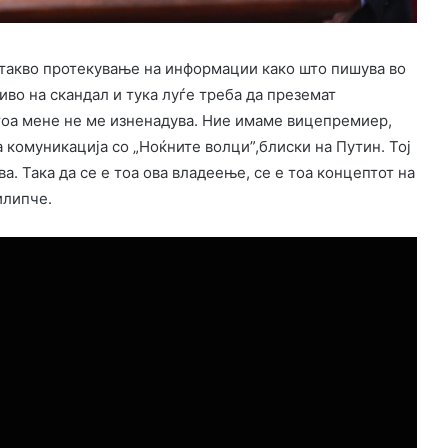
а такво протекување на информации како што пишува во
иво на скандал и тука луѓе треба да преземат
 тоа мене не ме изненадува. Ние имаме вицепремиер,
 комуникација со „Ноќните волци”,блиски на Путин. Тој
. Така да се е тоа ова владеење, се е тоа концептот на
илипче.