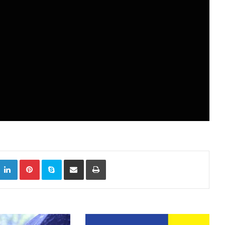
k
witter
LinkedIn
Pinterest
Skype
Сподели преку Е-маил
Испринтај