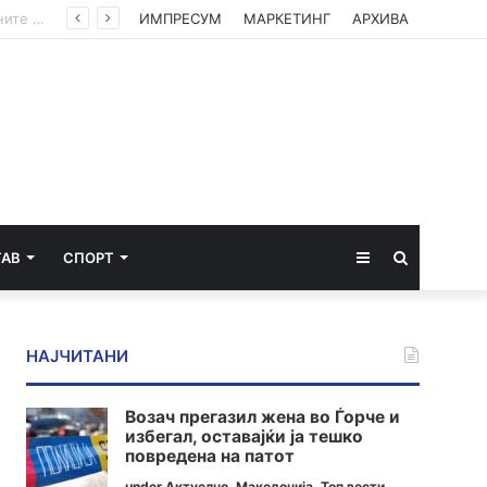
УХМР со најнова прогноза: Најави нестабилно со дожд и грмежи во Куманово, Струмица, Полог и на југот од земјава
ИМПРЕСУМ
МАРКЕТИНГ
АРХИВА
Sidebar
Пребарај
ТАВ
СПОРТ
за
НАЈЧИТАНИ
Возач прегазил жена во Ѓорче и
избегал, оставајќи ја тешко
повредена на патот
under
Актуелно
,
Македонија
,
Топ вести