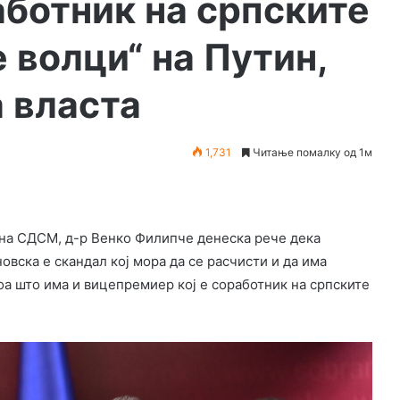
аботник на српските
 волци“ на Путин,
а власта
1,731
Читање помалку од 1м
на СДСМ, д-р Венко Филипче денеска рече дека
ска е скандал кој мора да се расчисти и да има
оа што има и вицепремиер кој е соработник на српските