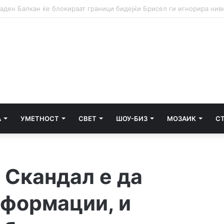
А
УМЕТНОСТ
СВЕТ
ШОУ-БИЗ
МОЗАИК
С
 Скандал е да
формации, и