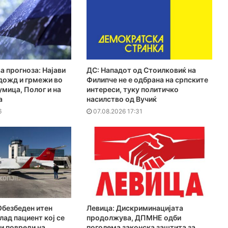
а прогноза: Најави
ДС: Нападот од Стоилковиќ на
дожд и грмежи во
Филипче не е одбрана на српските
мица, Полог и на
интереси, туку политичко
а
насилство од Вучиќ
6
07.08.2026 17:31
Обезбеден итен
Левица: Дискриминацијата
лад пациент кој се
продолжува, ДПМНЕ одби
и повреди на
поголема законска заштита за