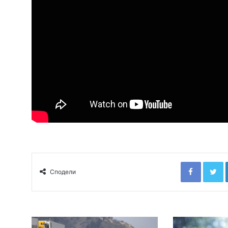
Faceboo
T
Сподели