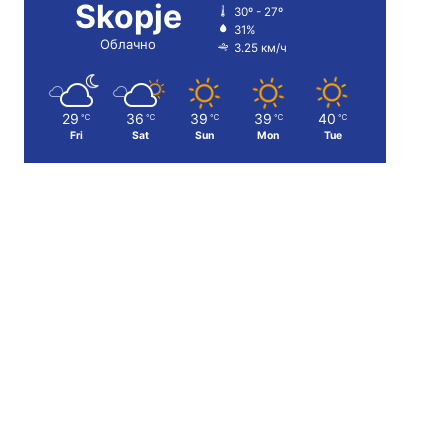
Skopje
30º - 27º
31%
Облачно
3.25 км/ч
29
36
39
39
40
℃
℃
℃
℃
℃
Fri
Sat
Sun
Mon
Tue