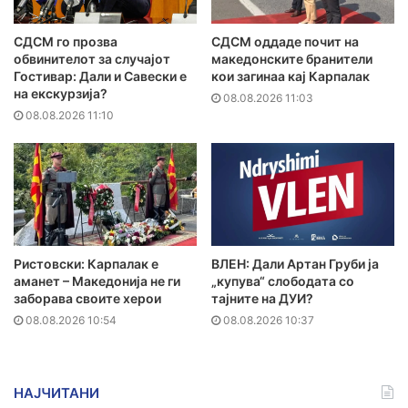
СДСМ го прозва
СДСМ оддаде почит на
обвинителот за случајот
македонските бранители
Гостивар: Дали и Савески е
кои загинаа кај Карпалак
на екскурзија?
08.08.2026 11:03
08.08.2026 11:10
Ристовски: Карпалак е
ВЛЕН: Дали Артан Груби ја
аманет – Македонија не ги
„купува“ слободата со
заборава своите херои
тајните на ДУИ?
08.08.2026 10:54
08.08.2026 10:37
НАЈЧИТАНИ