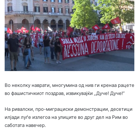
Во неколку наврати, многумина од нив ги кренаа рацете
во фашистичкиот поздрав, извикувајќи „Дуче! Дуче!“
На ривалски, про-миграциски демонстрации, десетици
илјади луѓе излегоа на улиците во друг дел на Рим во
саботата навечер.