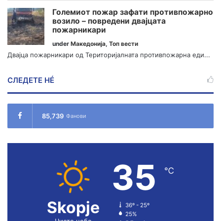
Големиот пожар зафати противпожарно
возило – повредени двајцата
пожарникари
under
Македонија
,
Топ вести
Двајца пожарникари од Територијалната противпожарна еди...
СЛЕДЕТЕ НÉ
85,739
Фанови
35
℃
Skopje
36º - 25º
25%