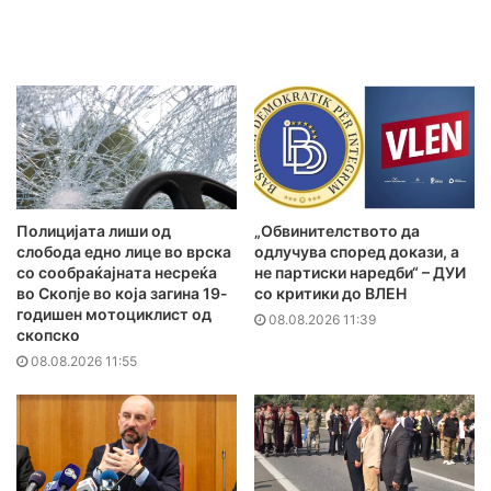
Полицијата лиши од
„Обвинителството да
слобода едно лице во врска
одлучува според докази, а
со сообраќајната несреќа
не партиски наредби“ – ДУИ
во Скопје во која загина 19-
со критики до ВЛЕН
годишен мотоциклист од
08.08.2026 11:39
скопско
08.08.2026 11:55