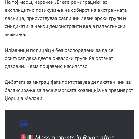
На тој марш, наречен „Е*ате ремиграција“ во
експлицитно повикување на собирот на екстремната
десница, присуствуваа различни левичарски групи и
синдикати, а некои демонстранти вееја палестински
знамиња.
Илјадници полицајци беа распоредени за да се
осигурат дека двете ривалски групи ќе останат
одвоени. Нема пријавено насилство.
Дебатата за миграцијата претставува деликатен чин за
балансирање за десничарската коалиција на премиерот
Џорџија Мелони.
Mass protests in Rome after