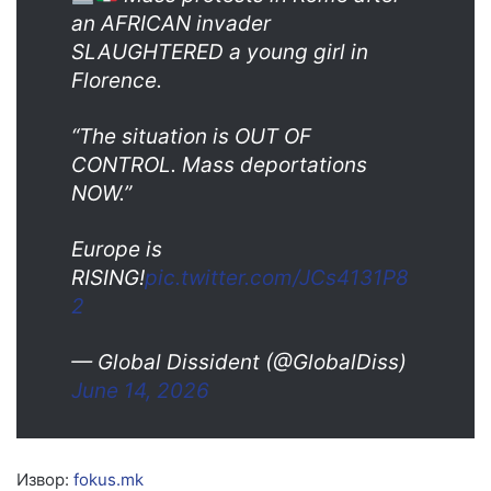
an AFRICAN invader
SLAUGHTERED a young girl in
Florence.
“The situation is OUT OF
CONTROL. Mass deportations
NOW.”
Europe is
RISING!
pic.twitter.com/JCs4131P8
2
— Global Dissident (@GlobalDiss)
June 14, 2026
Извор:
fokus.mk