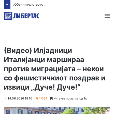
„Обвинителството да одлучува според докази, а не партиски наредби“ – ДУИ со критики до ВЛЕН
М
(Видео) Илјадници
Италијанци маршираа
против миграцијата – некои
со фашистичкиот поздрав и
извици „Дуче! Дуче!“
14.06.2026 18:10
1,034
Читање помалку од 1м