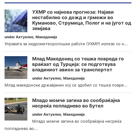
УХМР со најнова прогноза: Најави
нестабилно со дожд и грмежи во
Куманово, Струмица, Полог и на југот од
земјава
under
Актуелно
,
Македонија
Управата за хидрометеоролошки работи (УХМР) излезе со н...
Млад Македонец со тешка повреда го
враќаат од Турција: се подготвува
владиниот авион за транспортот
under
Актуелно
,
Македонија
Млад македонски државјанин кој се здобил со тешка повре...
Младо момче загина во сообраќајна
несреќа попладнево во Бутел
under
Актуелно
,
Македонија
Младо момче загина во сообраќајна несреќа
попладнево во...