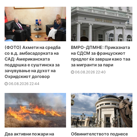
(ФОТО) Ахмети на средба
ВМРО-ДПМНЕ: Приказната
со в.д. амбасадорката на
на СДСМ за францускиот
САД: Американската
предлог ќе заврши како таа
поддршка е суштинска за
за мигранти за пари
зачувување на духот на
06.08.2026 22:40
Охридскиот договор
06.08.2026 22:44
Два активни пожари на
Обвинителството поднесе