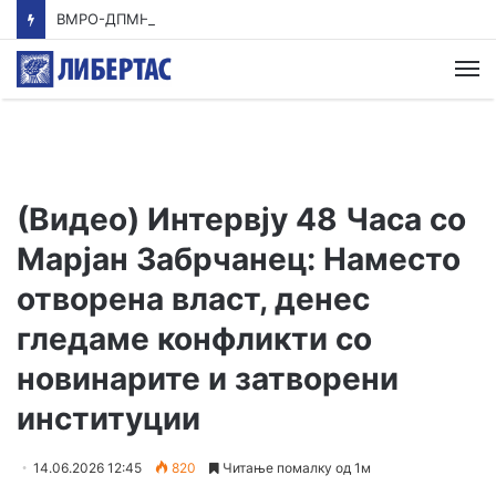
ВМРО-ДПМНЕ: Приказната на СДСМ за францускиот предлог ќе заврши како таа за мигранти за пари
М
(Видео) Интервју 48 Часа со
Марјан Забрчанец: Наместо
отворена власт, денес
гледаме конфликти со
новинарите и затворени
институции
14.06.2026 12:45
820
Читање помалку од 1м