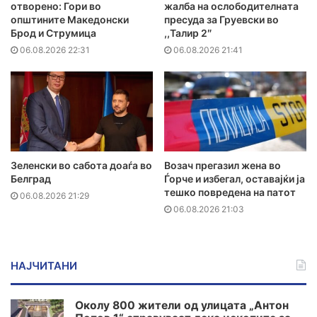
отворено: Гори во
жалба на ослободителната
општините Македонски
пресуда за Груевски во
Брод и Струмица
,,Талир 2″
06.08.2026 22:31
06.08.2026 21:41
Зеленски во сабота доаѓа во
Возач прегазил жена во
Белград
Ѓорче и избегал, оставајќи ја
тешко повредена на патот
06.08.2026 21:29
06.08.2026 21:03
НАЈЧИТАНИ
Околу 800 жители од улицата „Антон