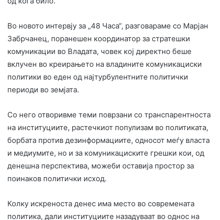
од кога било.
Во новото интервју за „48 Часа“, разговараме со Марјан
Забрчанец, поранешен координатор за стратешки
комуникации во Владата, човек кој директно беше
вклучен во креирањето на владините комуникациски
политики во еден од најтурбулентните политички
периоди во земјата.
Со него отворивме теми поврзани со транспарентноста
на институциите, растечкиот популизам во политиката,
борбата против дезинформациите, односот меѓу власта
и медиумите, но и за комуникациските грешки кои, од
денешна перспектива, можеби оставија простор за
поинаков политички исход.
Колку искреноста денес има место во современата
политика, дали институциите назадуваат во однос на