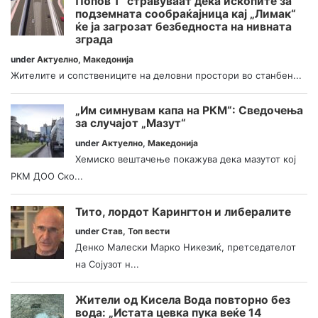
Попов 1“ стравуваат дека ископите за
подземната сообраќајница кај „Лимак“
ќе ја загрозат безбедноста на нивната
зграда
under
Актуелно
,
Македонија
Жителите и сопствениците на деловни простори во станбен...
„Им симнувам капа на РКМ“: Сведочења
за случајот „Мазут“
under
Актуелно
,
Македонија
Хемиско вештачење покажува дека мазутот кој
РКМ ДОО Ско...
Тито, лордот Карингтон и либералите
under
Став
,
Топ вести
Денко Малески Марко Никезиќ, претседателот
на Сојузот н...
Жители од Кисела Вода повторно без
вода: „Истата цевка пука веќе 14