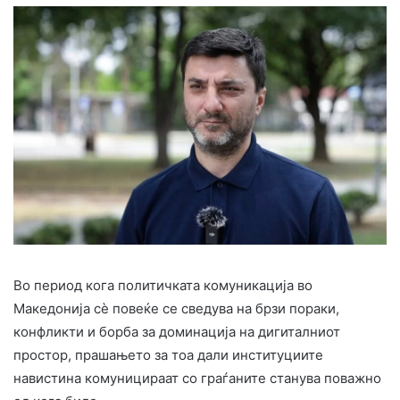
Во период кога политичката комуникација во
Македонија сè повеќе се сведува на брзи пораки,
конфликти и борба за доминација на дигиталниот
простор, прашањето за тоа дали институциите
навистина комуницираат со граѓаните станува поважно