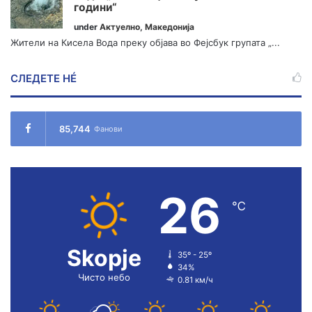
години“
under
Актуелно
,
Македонија
Жители на Кисела Вода преку објава во Фејсбук групата „...
СЛЕДЕТЕ НÉ
85,744
Фанови
26
℃
Skopje
35º - 25º
34%
Чисто небо
0.81 км/ч