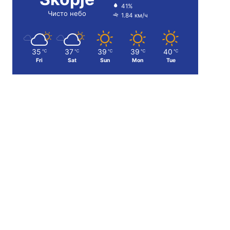
41%
Чисто небо
1.84 км/ч
35
37
39
39
40
℃
℃
℃
℃
℃
Fri
Sat
Sun
Mon
Tue