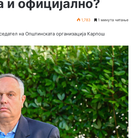
а и официјално?
1,783
1 минута читање
седател на Општинската организација Карпош