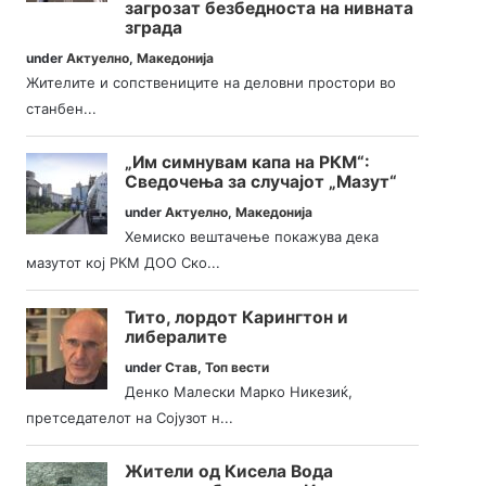
загрозат безбедноста на нивната
зграда
under
Актуелно
,
Македонија
Жителите и сопствениците на деловни простори во
станбен...
„Им симнувам капа на РКМ“:
Сведочења за случајот „Мазут“
under
Актуелно
,
Македонија
Хемиско вештачење покажува дека
мазутот кој РКМ ДОО Ско...
Тито, лордот Карингтон и
либералите
under
Став
,
Топ вести
Денко Малески Марко Никезиќ,
претседателот на Сојузот н...
Жители од Кисела Вода