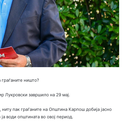
а граѓаните ништо?
р Лукровски завршило на 29 мај.
, ниту пак граѓаните на Општина Карпош добија јасно
о ја води општината во овој период.