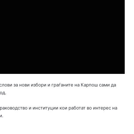
слови за нови избори и граѓаните на Карпош сами да
од.
аководство и институции кои работат во интерес на
и.