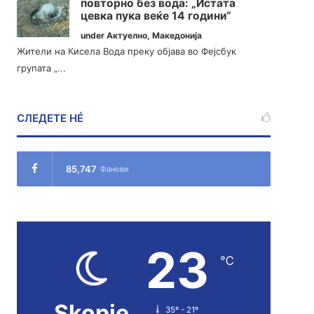
повторно без вода: „Истата
цевка пука веќе 14 години“
under
Актуелно
,
Македонија
Жители на Кисела Вода преку објава во Фејсбук
групата „...
СЛЕДЕТЕ НÉ
85,747
Фанови
23
℃
Skopje
35º - 21º