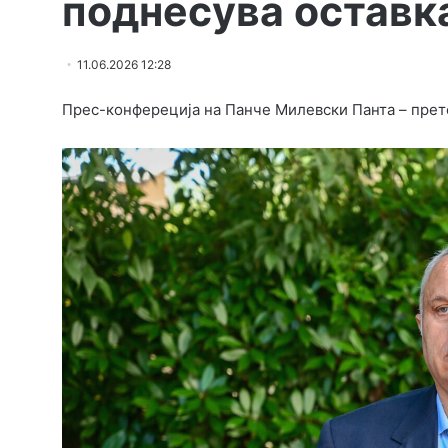
поднесува оставк
11.06.2026 12:28
Прес-конфереција на Панче Милевски Панта – прет