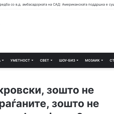
А
УМЕТНОСТ
СВЕТ
ШОУ-БИЗ
МОЗАИК
С
кровски, зошто не
раѓаните, зошто не