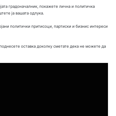
ијата градоначалник, покажете лична и политичка
штете ја вашата одлука.
тојани политички притисоци, партиски и бизнис интереси
 поднесете оставка доколку сметате дека не можете да