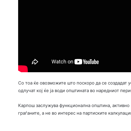
Со тоа ќе овозможите што поскоро да се создадат у
одлучат кој ќе ја води општината во наредниот пери
Карпош заслужува функционална општина, активно р
граѓаните, а не во интерес на партиските калкулаци