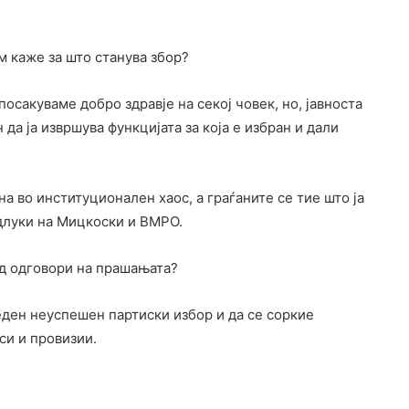
м каже за што станува збор?
посакуваме добро здравје на секој човек, но, јавноста
да ја извршува функцијата за која е избран и дали
а во институционален хаос, а граѓаните се тие што ја
длуки на Мицкоски и ВМРО.
од одговори на прашањата?
еден неуспешен партиски избор и да се соркие
си и провизии.