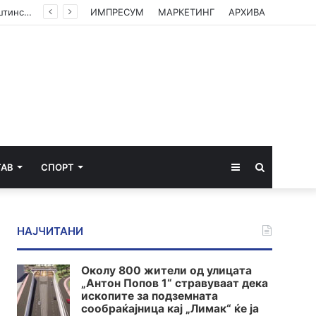
(ФОТО) Ахмети на средба со в.д. амбасадорката на САД: Американската поддршка е суштинска за зачувување на духот на Охридскиот договор
ИМПРЕСУМ
МАРКЕТИНГ
АРХИВА
Sidebar
Пребарај
ТАВ
СПОРТ
за
НАЈЧИТАНИ
Околу 800 жители од улицата
„Антон Попов 1“ стравуваат дека
ископите за подземната
сообраќајница кај „Лимак“ ќе ја