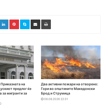
k
witter
LinkedIn
Pinterest
Skype
Сподели преку Е-маил
Испринтај
Приказната на
Два активни пожари на отворено:
ускиот предлог ќе
Гори во општините Македонски
а за мигранти за
Брод и Струмица
06.08.2026 22:31
0