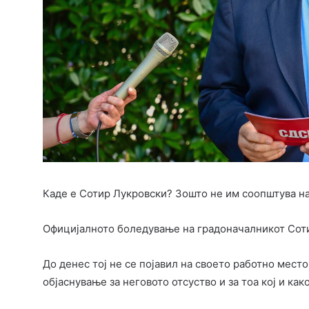
Каде е Сотир Лукровски? Зошто не им соопштува н
Официјалното боледување на градоначалникот Соти
До денес тој не се појавил на своето работно место
објаснување за неговото отсуство и за тоа кој и как