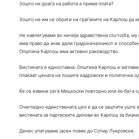
Зошто не доаѓа на работа а прима плата?
Зошто не им се обрати на граѓаните на Карпош да и
Не навлегуваме во ничија здравствена состојба, му 
има право да знае дали градоначалникот е способен 
Општина Карпош има активно раководство.
Вистината е едноставна. Општина Карпош е заглавен
плаќаат цената на лошите кадровски и политички о
Ќе се извини сега Мицкоски повторно или ќе бега 
Очигледно единствената цел е да се заштити уште 
вистината за партиските дилови во Карпош за бизни
Денес упатуваме јасен повик до Сотир Лукровски.