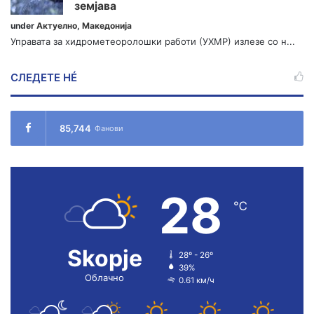
земјава
under
Актуелно
,
Македонија
Управата за хидрометеоролошки работи (УХМР) излезе со н...
СЛЕДЕТЕ НÉ
85,744
Фанови
28
℃
Skopje
28º - 26º
39%
Облачно
0.61 км/ч