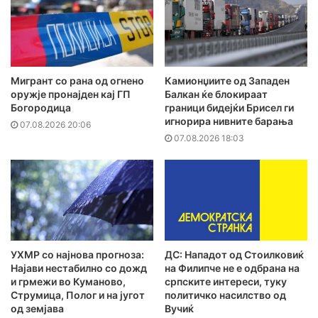
Мигрант со рана од огнено
Камионџиите од Западен
оружје пронајден кај ГП
Балкан ќе блокираат
Богородица
граници бидејќи Брисел ги
игнорира нивните барања
07.08.2026 20:06
07.08.2026 18:03
УХМР со најнова прогноза:
ДС: Нападот од Стоилковиќ
Најави нестабилно со дожд
на Филипче не е одбрана на
и грмежи во Куманово,
српските интереси, туку
Струмица, Полог и на југот
политичко насилство од
од земјава
Вучиќ