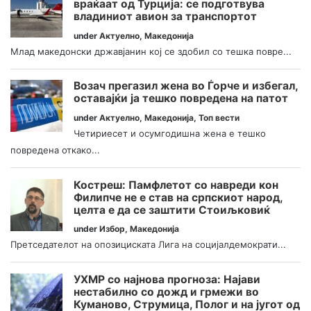
враќаат од Турција: се подготвува
владиниот авион за транспортот
under
Актуелно
,
Македонија
Млад македонски државјанин кој се здобил со тешка повре...
Возач прегазил жена во Ѓорче и избегал,
оставајќи ја тешко повредена на патот
under
Актуелно
,
Македонија
,
Топ вести
Четириесет и осумгодишна жена е тешко
повредена откако...
Костреш: Памфлетот со навреди кон
Филипче не е став на српскиот народ,
целта е да се заштити Стоиљковиќ
under
Избор
,
Македонија
Претседателот на опозициската Лига на социјалдемократи...
УХМР со најнова прогноза: Најави
нестабилно со дожд и грмежи во
Куманово, Струмица, Полог и на југот од