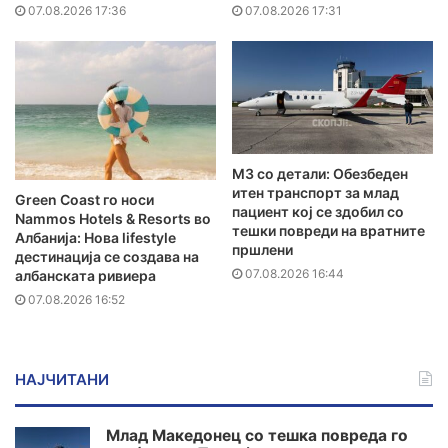
07.08.2026 17:36
07.08.2026 17:31
MЗ со детали: Обезбеден
итен транспорт за млад
Green Coast го носи
пациент кој се здобил со
Nammos Hotels & Resorts во
тешки повреди на вратните
Албанија: Нова lifestyle
пршлени
дестинација се создава на
07.08.2026 16:44
албанската ривиера
07.08.2026 16:52
НАЈЧИТАНИ
Млад Македонец со тешка повреда го