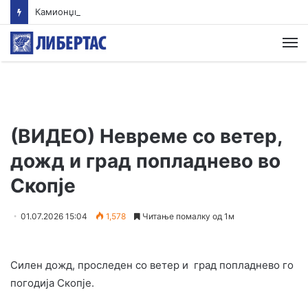
Камионџиите од Западен Балкан ќе блокираат граници бидејќи Брисел ги игнорира нивните барања
М
(ВИДЕО) Невреме со ветер,
дожд и град попладнево во
Скопје
01.07.2026 15:04
1,578
Читање помалку од 1м
Силен дожд, проследен со ветер и град попладнево го
погодија Скопје.