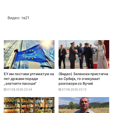
Видео: тв21
ЕУ им постави ултиматум на
(Видео) Зеленски пристигна
пет држави поради
во Србија, го очекуваат
„златните пасоши“
разговори со Вучиќ
07.08.2026 23:24
07.08.2026 23:12