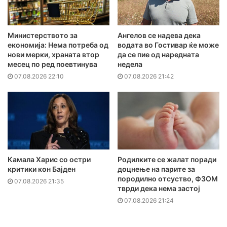
Министерството за
Ангелов се надева дека
економија: Нема потреба од
водата во Гостивар ќе може
нови мерки, храната втор
да се пие од наредната
месец по ред поевтинува
недела
07.08.2026 22:10
07.08.2026 21:42
Камала Харис со остри
Родилките се жалат поради
критики кон Бајден
доцнење на парите за
породилно отсуство, ФЗОМ
07.08.2026 21:35
тврди дека нема застој
07.08.2026 21:24