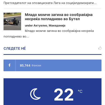
Претседателот на опозициската Лига на социјалдемократи...
Младо момче загина во сообраќајна
несреќа попладнево во Бутел
under
Актуелно
,
Македонија
Младо момче загина во сообраќајна несреќа
попладнево во...
СЛЕДЕТЕ НÉ
85,744
Фанови
22
℃