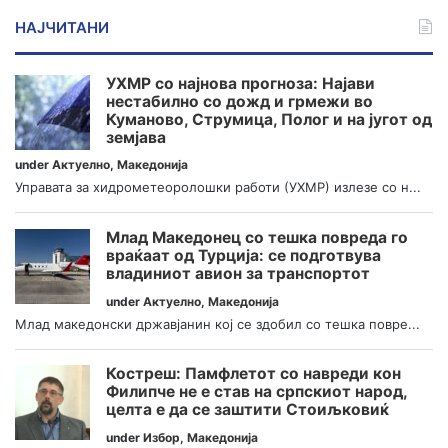
НАЈЧИТАНИ
УХМР со најнова прогноза: Најави
нестабилно со дожд и грмежи во
Куманово, Струмица, Полог и на југот од
земјава
under
Актуелно
,
Македонија
Управата за хидрометеоролошки работи (УХМР) излезе со н...
Млад Македонец со тешка повреда го
враќаат од Турција: се подготвува
владиниот авион за транспортот
under
Актуелно
,
Македонија
Млад македонски државјанин кој се здобил со тешка повре...
Костреш: Памфлетот со навреди кон
Филипче не е став на српскиот народ,
целта е да се заштити Стоиљковиќ
under
Избор
,
Македонија