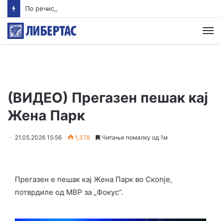
По речиси 30 години почнува судењето за убиството на Тупак Шакур
М
(ВИДЕО) Прегазен пешак кај
Жена Парк
21.05.2026 15:56
1,378
Читање помалку од 1м
Прегазен е пешак кај Жена Парк во Скопје,
потврдиле од МВР за „Фокус“.