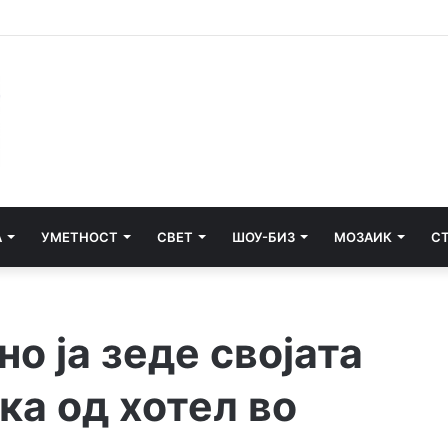
едити ќе се гради третата фаза од пругата кон Бугарија
А
УМЕТНОСТ
СВЕТ
ШОУ-БИЗ
МОЗАИК
С
о ја зеде својата
ка од хотел во