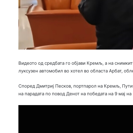
Видеото од средбата го објави Кремљ, а на снимкит
луксузен автомобил во хотел во областа Арбат, обл
Според Дмитриј Песков, портпарол на Кремљ, Путин
на парадата по повод Денот на победата на 9 мај н