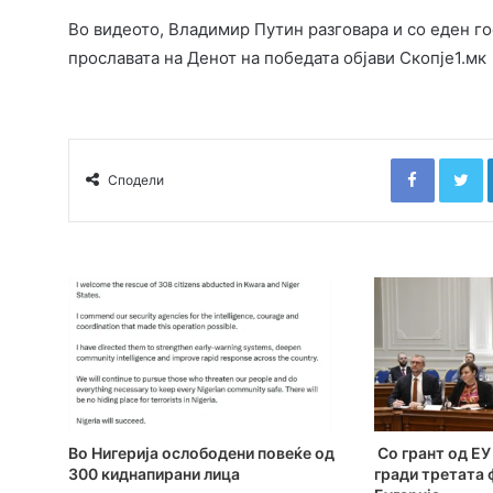
Во видеото, Владимир Путин разговара и со еден го
прославата на Денот на победата објави Скопје1.мк
Faceboo
T
Сподели
Во Нигерија ослободени повеќе од
Со грант од ЕУ 
300 киднапирани лица
гради третата 