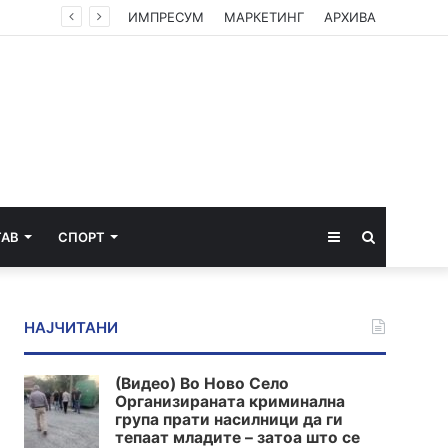
ИМПРЕСУМ
МАРКЕТИНГ
АРХИВА
Sidebar
Пребарај
ТАВ
СПОРТ
за
НАЈЧИТАНИ
(Видео) Во Ново Село
Организираната криминална
група прати насилници да ги
тепаат младите – затоа што се