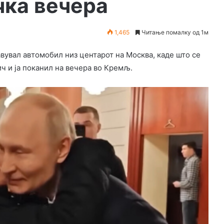
чка вечера
1,465
Читање помалку од 1м
увал автомобил низ центарот на Москва, каде што се
ч и ја поканил на вечера во Кремљ.