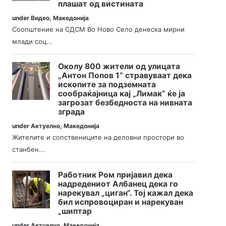
плашат од вистината
under
Видео
,
Македонија
Соопштение на СДСМ Во Ново Село денеска мирни
млади соц...
Околу 800 жители од улицата
„Антон Попов 1“ стравуваат дека
ископите за подземната
сообраќајница кај „Лимак“ ќе ја
загрозат безбедноста на нивната
зграда
under
Актуелно
,
Македонија
Жителите и сопствениците на деловни простори во
станбен...
Работник Ром пријавил дека
надредениот Албанец дека го
нарекувал „циган“. Тој кажал дека
бил испровоциран и нарекуван
„шиптар
under
Актуелно
,
Македонија