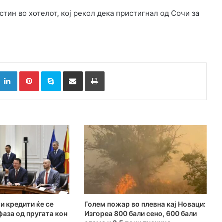
стин во хотелот, кој рекол дека пристигнал од Сочи за
k
witter
LinkedIn
Pinterest
Skype
Сподели преку Е-маил
Испринтај
и кредити ќе се
Голем пожар во плевна кај Новаци:
фаза од пругата кон
Изгореа 800 бали сено, 600 бали