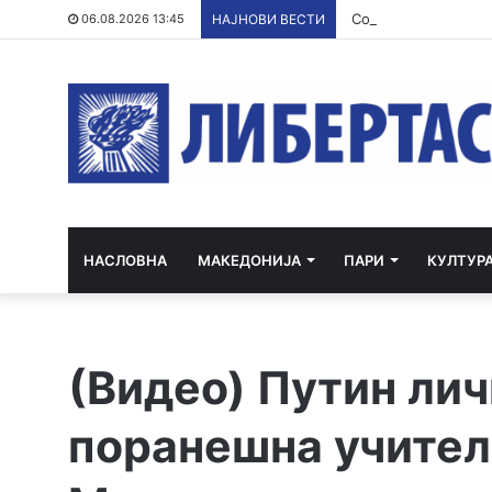
Со грант од ЕУ и кр
06.08.2026 13:45
НАЈНОВИ ВЕСТИ
НАСЛОВНА
МАКЕДОНИЈА
ПАРИ
КУЛТУР
(Видео) Путин личн
поранешна учител