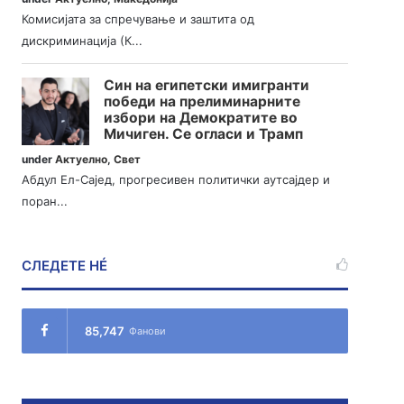
Комисијата за спречување и заштита од
дискриминација (К...
Син на египетски имигранти
победи на прелиминарните
избори на Демократите во
Мичиген. Се огласи и Трамп
under
Актуелно
,
Свет
Абдул Ел-Сајед, прогресивен политички аутсајдер и
поран...
СЛЕДЕТЕ НÉ
85,747
Фанови