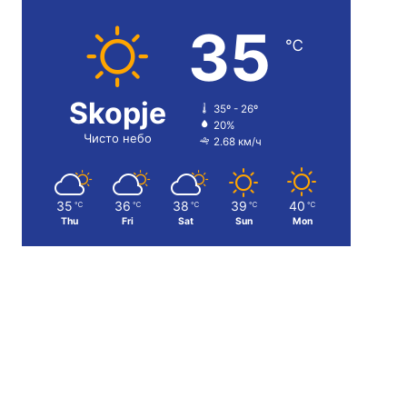
35
℃
Skopje
35º - 26º
20%
Чисто небо
2.68 км/ч
35
36
38
39
40
℃
℃
℃
℃
℃
Thu
Fri
Sat
Sun
Mon