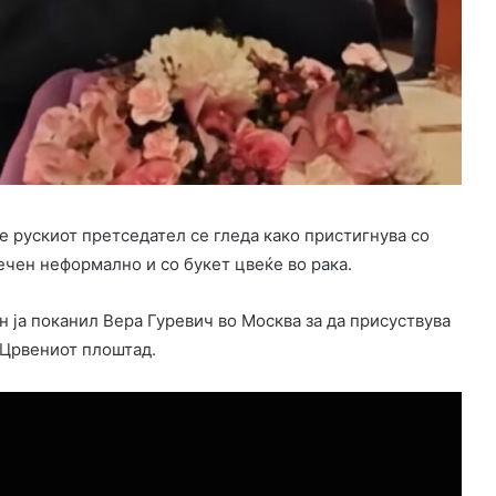
е рускиот претседател се гледа како пристигнува со
ечен неформално и со букет цвеќе во рака.
 ја поканил Вера Гуревич во Москва за да присуствува
а Црвениот плоштад.