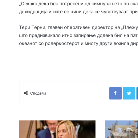
„Секако дека беа потресени од симнувањето по скал
дехидрација и сите се чини дека се чувствуваат при
Тери Терни, главен оперативен директор на „Плежу
што предизвикало итно запирање додека бил на пат
океанот со ролеркостерот и многу други возила дир
Faceboo
T
Сподели