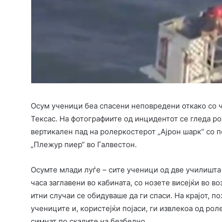
Осум ученици беа спасени неповредени откако со ча
Тексас. На фотографиите од инцидентот се гледа р
вертикален пад на ролеркостерот „Ајрон шарк“ со 
„Плежур пиер“ во Галвестон.
Осумте млади луѓе – сите ученици од две училишта
часа заглавени во кабината, со нозете висејќи во 
итни случаи се обидуваше да ги спаси. На крајот, 
учениците и, користејќи појаси, ги извлекоа од рол
симнат по скалите на безбедно.