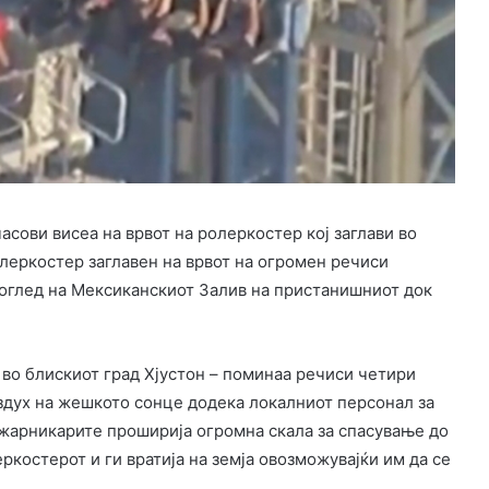
сови висеа на врвот на ролеркостер кој заглави во
олеркостер заглавен на врвот на огромен речиси
поглед на Мексиканскиот Залив на пристанишниот док
 во блискиот град Хјустон – поминаа речиси четири
воздух на жешкото сонце додека локалниот персонал за
пожарникарите проширија огромна скала за спасување до
еркостерот и ги вратија на земја овозможувајќи им да се