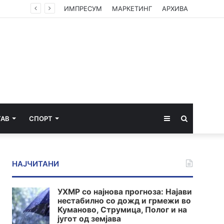
змери
ИМПРЕСУМ
МАРКЕТИНГ
АРХИВА
Sidebar
Пребарај
ТАВ
СПОРТ
за
НАЈЧИТАНИ
УХМР со најнова прогноза: Најави
нестабилно со дожд и грмежи во
Куманово, Струмица, Полог и на
југот од земјава