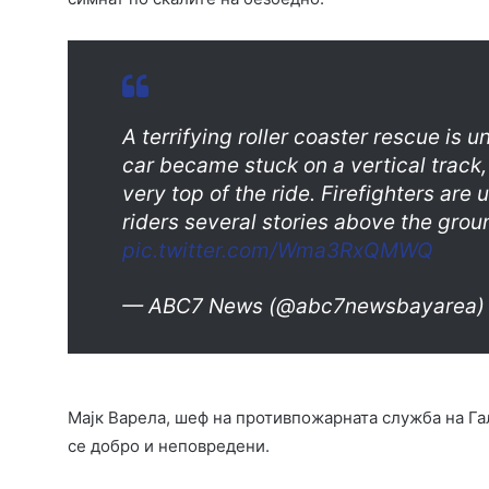
A terrifying roller coaster rescue is
car became stuck on a vertical track,
very top of the ride. Firefighters are
riders several stories above the gro
pic.twitter.com/Wma3RxQMWQ
— ABC7 News (@abc7newsbayarea
Мајк Варела, шеф на противпожарната служба на Га
се добро и неповредени.