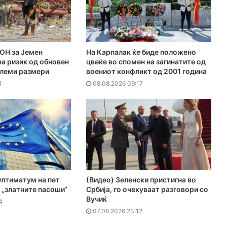
ОН за Јемен
На Карпалак ќе биде положено
а ризик од обновен
цвеќе во спомен на загинатите од
олеми размери
воениот конфликт од 2001 година
1
08.08.2026 09:17
ултиматум на пет
(Видео) Зеленски пристигна во
 „златните пасоши“
Србија, го очекуваат разговори со
Вучиќ
4
07.08.2026 23:12