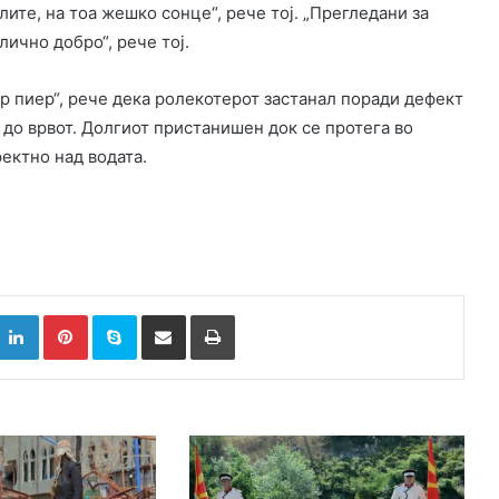
ите, на тоа жешко сонце“, рече тој. „Прегледани за
лично добро“, рече тој.
р пиер“, рече дека ролекотерот застанал поради дефект
 до врвот. Долгиот пристанишен док се протега во
ектно над водата.
k
witter
LinkedIn
Pinterest
Skype
Сподели преку Е-маил
Испринтај