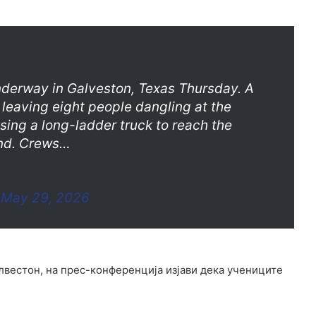
 underway in Galveston, Texas Thursday. A
 leaving eight people dangling at the
 using a long-ladder truck to reach the
und. Crews…
)
May 29, 2026
лвестон, на прес-конференција изјави дека учениците