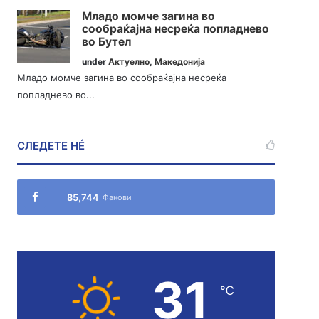
Младо момче загина во
сообраќајна несреќа попладнево
во Бутел
under
Актуелно
,
Македонија
Младо момче загина во сообраќајна несреќа
попладнево во...
СЛЕДЕТЕ НÉ
85,744
Фанови
31
℃