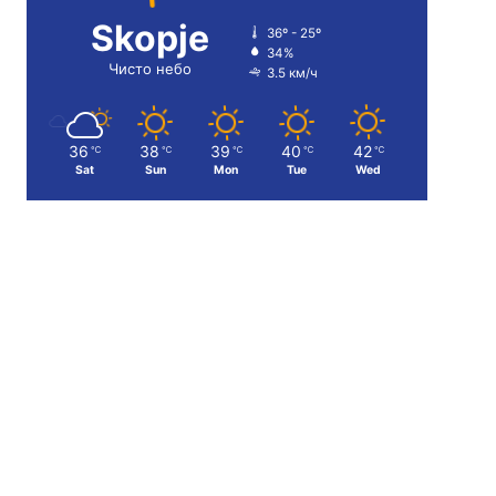
Skopje
36º - 25º
34%
Чисто небо
3.5 км/ч
36
38
39
40
42
℃
℃
℃
℃
℃
Sat
Sun
Mon
Tue
Wed