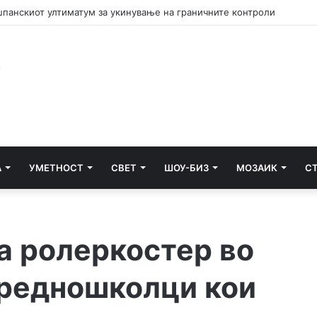
а Јемен предупредува на ризик од обновен конфликт од големи ра
А
УМЕТНОСТ
СВЕТ
ШОУ-БИЗ
МОЗАИК
С
а ролеркостер во
средношколци кои