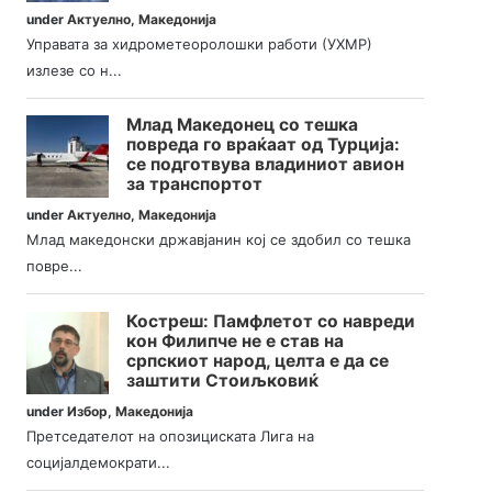
under
Актуелно
,
Македонија
Управата за хидрометеоролошки работи (УХМР)
излезе со н...
Млад Македонец со тешка
повреда го враќаат од Турција:
се подготвува владиниот авион
за транспортот
under
Актуелно
,
Македонија
Млад македонски државјанин кој се здобил со тешка
повре...
Костреш: Памфлетот со навреди
кон Филипче не е став на
српскиот народ, целта е да се
заштити Стоиљковиќ
under
Избор
,
Македонија
Претседателот на опозициската Лига на
социјалдемократи...