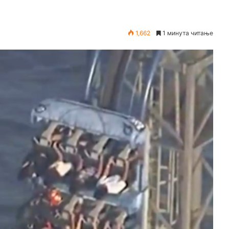
1,662
1 минута читање