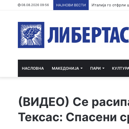
Пратеникот на ОН з
08.08.2026 09:56
НАЈНОВИ ВЕСТИ
НАСЛОВНА
МАКЕДОНИЈА
ПАРИ
КУЛТУР
(ВИДЕО) Се расип
Тексас: Спасени 