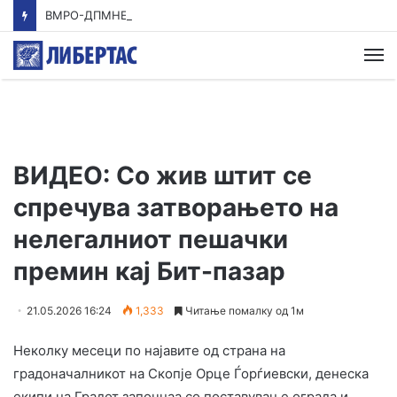
ВМРО-ДПМНЕ: Приказната на СДСМ за францускиот предлог ќе заврши како таа за мигранти за пари
М
ВИДЕО: Со жив штит се
спречува затворањето на
нелегалниот пешачки
премин кај Бит-пазар
21.05.2026 16:24
1,333
Читање помалку од 1м
Неколку месеци по најавите од страна на
градоначалникот на Скопје Орце Ѓорѓиевски, денеска
екипи на Градот започнаа со поставување ограда и