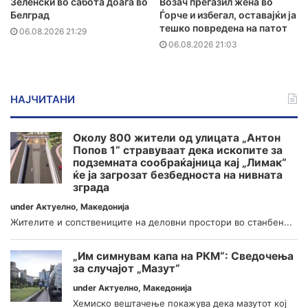
Зеленски во сабота доаѓа во
Возач прегазил жена во
Белград
Ѓорче и избегал, оставајќи ја
тешко повредена на патот
06.08.2026 21:29
06.08.2026 21:03
НАЈЧИТАНИ
Околу 800 жители од улицата „Антон
Попов 1“ стравуваат дека ископите за
подземната сообраќајница кај „Лимак“
ќе ја загрозат безбедноста на нивната
зграда
under
Актуелно
,
Македонија
Жителите и сопствениците на деловни простори во станбен...
„Им симнувам капа на РКМ“: Сведочења
за случајот „Мазут“
under
Актуелно
,
Македонија
Хемиско вештачење покажува дека мазутот кој