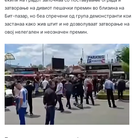
затворање на дивиот пешачки премин во близина на
Бит-пазар, но беа спречени од група демонстранти кои
застанаа како жив штит и не дозволуваат затворање на
овој нелегален и неозначен премин.