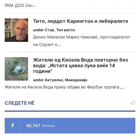
РКМ ДОО Ско...
Тито, лордот Карингтон и либералите
under
Став
,
Топ вести
Денко Малески Марко Никезиќ, претседателот
на Сојузот н...
Жители од Кисела Вода повторно без
вода: „Истата цевка пука веќе 14
години“
under
Актуелно
,
Македонија
Жители на Кисела Вода преку објава во Фејсбук групата „...
СЛЕДЕТЕ НÉ
85,747
Фанови