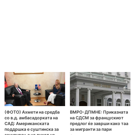
(ФОТО) Ахмети на средба
ВМРО-ДПМНЕ: Приказната
со в.д. амбасадорката на
на СДСМ за францускиот
САД: Американската
предлог ќе заврши како таа
поддршка е суштинска за
за мигранти за пари
зачувување на духот на