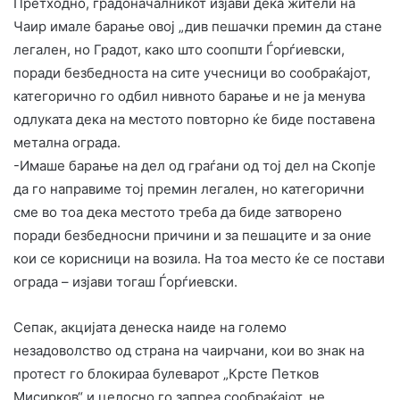
Претходно, градоначалникот изјави дека жители на
Чаир имале барање овој „див пешачки премин да стане
легален, но Градот, како што соопшти Ѓорѓиевски,
поради безбедноста на сите учесници во сообраќајот,
категорично го одбил нивното барање и не ја менува
одлуката дека на местото повторно ќе биде поставена
метална ограда.
-Имаше барање на дел од граѓани од тој дел на Скопје
да го направиме тој премин легален, но категорични
сме во тоа дека местото треба да биде затворено
поради безбедносни причини и за пешаците и за оние
кои се корисници на возила. На тоа место ќе се постави
ограда – изјави тогаш Ѓорѓиевски.
Сепак, акцијата денеска наиде на големо
незадоволство од страна на чаирчани, кои во знак на
протест го блокираа булеварот „Крсте Петков
Мисирков“ и целосно го запреа сообраќајот, не