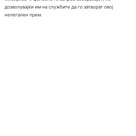
дозволувајќи им на службите да го затворат овој
нелегален прем.