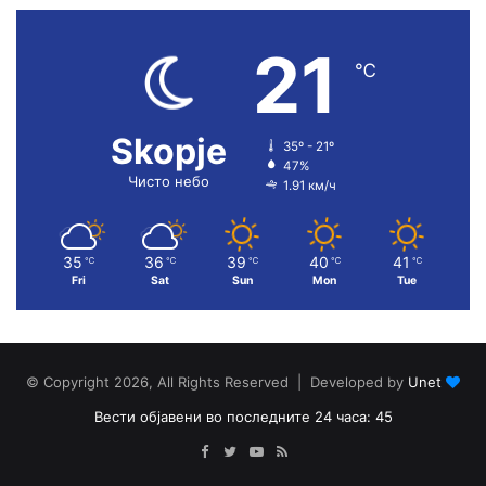
21
℃
Skopje
35º - 21º
47%
Чисто небо
1.91 км/ч
35
36
39
40
41
℃
℃
℃
℃
℃
Fri
Sat
Sun
Mon
Tue
© Copyright 2026, All Rights Reserved | Developed by
Unet
Вести објавени во последните 24 часа: 45
Facebook
Twitter
YouTube
RSS