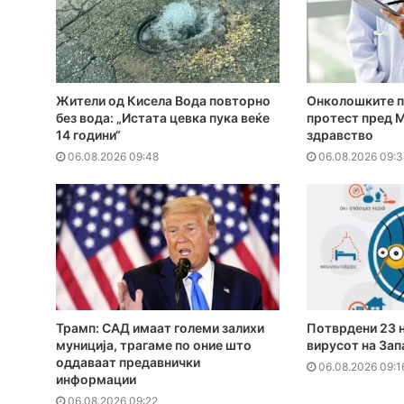
Жители од Кисела Вода повторно
Онколошките п
без вода: „Истата цевка пука веќе
протест пред 
14 години“
здравство
06.08.2026 09:48
06.08.2026 09:3
Трамп: САД имаат големи залихи
Потврдени 23 н
муниција, трагаме по оние што
вирусот на Зап
оддаваат предавнички
06.08.2026 09:1
информации
06.08.2026 09:22