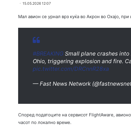
15.05.2026 12:07
Мал авион се урнал врз куќа во Акрон во Охајо, при
#BREAKING
Small plane crashes into 
Ohio, triggering explosion and fire. 
pic.twitter.com/DRCnnR28xa
— Fast News Network (@fastnewsne
Според податоците на сервисот FlightAware, авионо
часот по локално време.