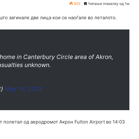
925
Читање помалку од 1м
 што загинале две лица кои се наоѓале во леталото.
home in Canterbury Circle area of Akron,
Casualties unknown.
t)
May 14, 2026
т полетал од аеродромот Акрон Fulton Airport во 14:03