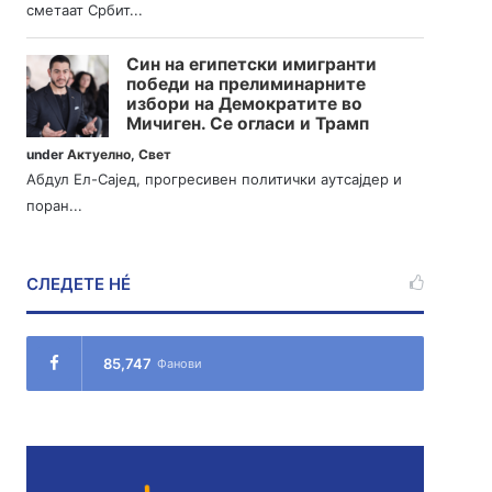
сметаат Србит...
Син на египетски имигранти
победи на прелиминарните
избори на Демократите во
Мичиген. Се огласи и Трамп
under
Актуелно
,
Свет
Абдул Ел-Сајед, прогресивен политички аутсајдер и
поран...
СЛЕДЕТЕ НÉ
85,747
Фанови