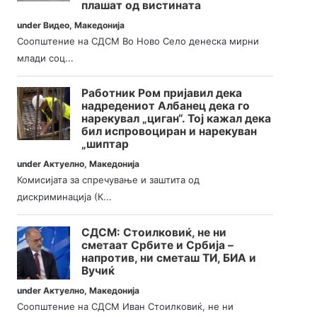
плашат од вистината
under
Видео
,
Македонија
Соопштение на СДСМ Во Ново Село денеска мирни
млади соц...
Работник Ром пријавил дека
надредениот Албанец дека го
нарекувал „циган“. Тој кажал дека
бил испровоциран и нарекуван
„шиптар
under
Актуелно
,
Македонија
Комисијата за спречување и заштита од
дискриминација (К...
СДСМ: Стоилковиќ, не ни
сметаат Србите и Србија –
напротив, ни сметаш ТИ, БИА и
Вучиќ
under
Актуелно
,
Македонија
Соопштение на СДСМ Иван Стоилковиќ, не ни