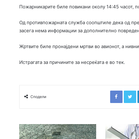
Пожарникарите биле повикани околу 14:45 часот, п
Од противпожарната служба соопштиле дека од прет
засега нема информации за дополнително повреден
Жртвите биле пронајдени мртви во авионот, а нивнио
Истрагата за причините за несреќата е во тек.
Faceboo
T
Сподели