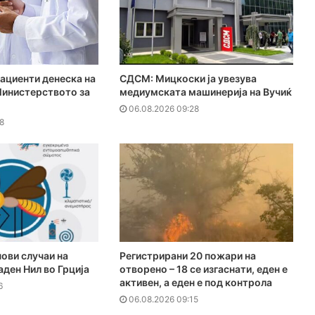
ациенти денеска на
СДСМ: Мицкоски ја увезува
Министерството за
медиумската машинерија на Вучиќ
06.08.2026 09:28
8
ови случаи на
Регистрирани 20 пожари на
аден Нил во Грција
отворено – 18 се изгаснати, еден е
активен, а еден е под контрола
6
06.08.2026 09:15