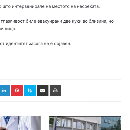
о што интервенирале на местото на несреќата.
пазливост биле евакуирани две куќи во близина, но
и лица.
т идентитет засега не е објавен.
k
witter
LinkedIn
Pinterest
Skype
Сподели преку Е-маил
Испринтај