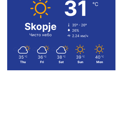
31
℃
Skopje
35º - 26º
26%
Чисто небо
2.24 км/ч
35
36
38
39
40
℃
℃
℃
℃
℃
Thu
Fri
Sat
Sun
Mon