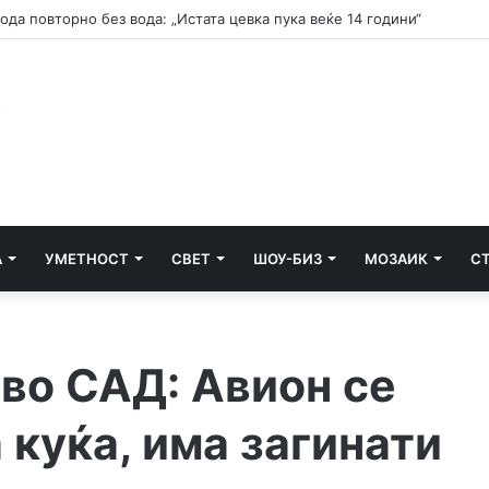
да повторно без вода: „Истата цевка пука веќе 14 години“
А
УМЕТНОСТ
СВЕТ
ШОУ-БИЗ
МОЗАИК
С
 во САД: Авион се
 куќа, има загинати