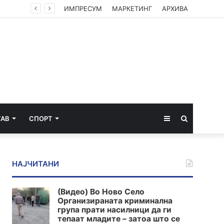
ИМПРЕСУМ
МАРКЕТИНГ
АРХИВА
Sidebar
Пребарај
ТАВ
СПОРТ
за
НАЈЧИТАНИ
(Видео) Во Ново Село
Организираната криминална
група прати насилници да ги
тепаат младите – затоа што се