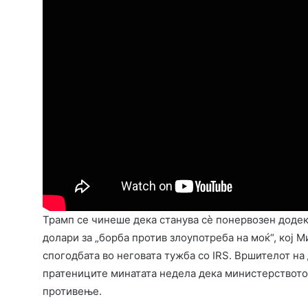
Трамп се чинеше дека станува сè понервозен додек
долари за „борба против злоупотреба на моќ“, кој М
спогодбата во неговата тужба со IRS. Вршителот н
пратениците минатата недела дека министерството
противење.