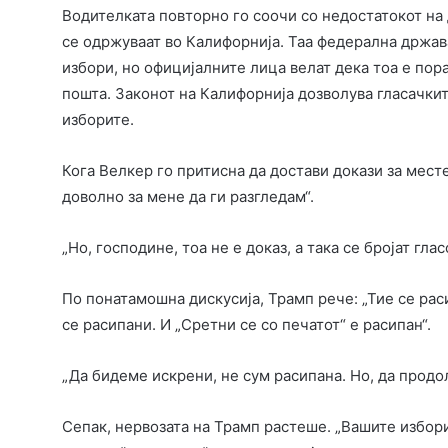
Водителката повторно го соочи со недостатокот на 
се одржуваат во Калифорнија. Таа федерална држав
избори, но официјалните лица велат дека тоа е пор
пошта. Законот на Калифорнија дозволува гласачкит
изборите.
Кога Велкер го притисна да достави докази за мест
доволно за мене да ги разгледам“.
„Но, господине, тоа не е доказ, а така се бројат гл
По понатамошна дискусија, Трамп рече: „Тие се ра
се расипани. И „Сретни се со печатот“ е расипан“.
„Да бидеме искрени, не сум расипана. Но, да прод
Сепак, нервозата на Трамп растеше. „Вашите избори