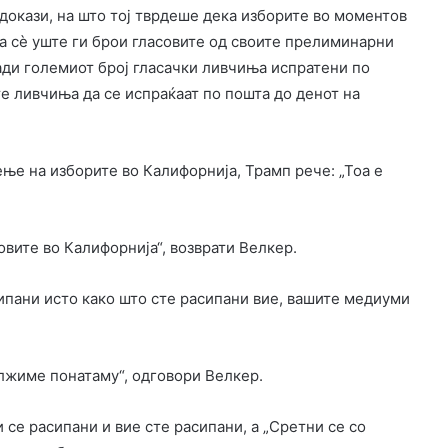
докази, на што тој тврдеше дека изборите во моментов
а сè уште ги брои гласовите од своите прелиминарни
ади големиот број гласачки ливчиња испратени по
е ливчиња да се испраќаат по пошта до денот на
ење на изборите во Калифорнија, Трамп рече: „Тоа е
асовите во Калифорнија“, возврати Велкер.
сипани исто како што сте расипани вие, вашите медиуми
олжиме понатаму“, одговори Велкер.
 се расипани и вие сте расипани, а „Сретни се со