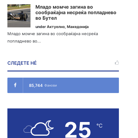
Младо момче загина во
сообраќајна несреќа попладнево
во Бутел
under
Актуелно
,
Македонија
Младо момче загина во сообраќајна несреќа
попладнево во...
СЛЕДЕТЕ НÉ
85,744
Фанови
25
℃