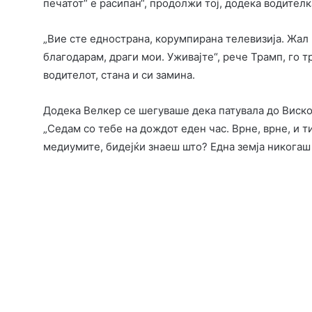
печатот“ е расипан“, продолжи тој, додека водителк
„Вие сте еднострана, корумпирана телевизија. Жал м
благодарам, драги мои. Уживајте“, рече Трамп, го 
водителот, стана и си замина.
Додека Велкер се шегуваше дека патувала до Виско
„Седам со тебе на дождот еден час. Врне, врне, и 
медиумите, бидејќи знаеш што? Една земја никогаш