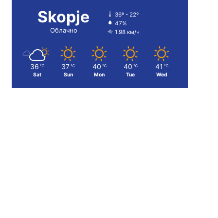
Skopje
36º - 22º
47%
Облачно
1.98 км/ч
36
37
40
40
41
℃
℃
℃
℃
℃
Sat
Sun
Mon
Tue
Wed