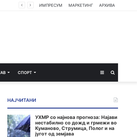
ИМПРЕСУМ
МАРКЕТИНГ
АРХИВА
Sidebar
Пребарај
ТАВ
СПОРТ
за
НАЈЧИТАНИ
УХМР со најнова прогноза: Најави
нестабилно со дожд и грмежи во
Куманово, Струмица, Полог и на
југот од земјава