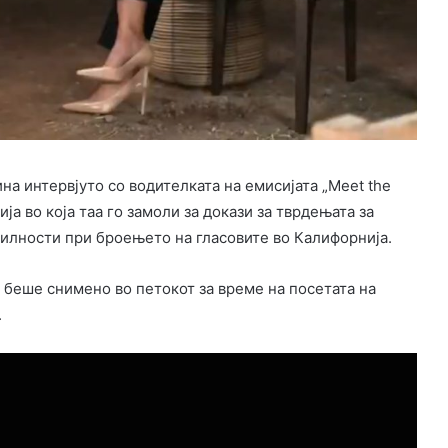
а интервјуто со водителката на емисијата „Meet the
ја во која таа го замоли за докази за тврдењата за
илности при броењето на гласовите во Калифорнија.
 беше снимено во петокот за време на посетата на
.