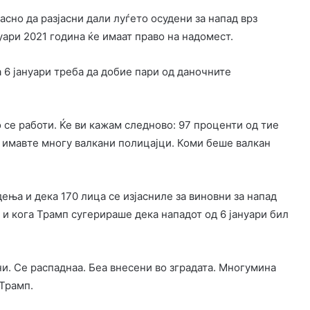
асно да разјасни дали луѓето осудени за напад врз
уари 2021 година ќе имаат право на надомест.
 6 јануари треба да добие пари од даночните
о се работи. Ќе ви кажам следново: 97 проценти од тие
ќи имавте многу валкани полицајци. Коми беше валкан
ења и дека 170 лица се изјасниле за виновни за напад
и и кога Трамп сугерираше дека нападот од 6 јануари бил
ни. Се распаднаа. Беа внесени во зградата. Многумина
 Трамп.