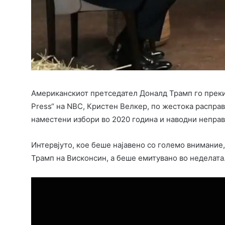
Американскиот претседател Доналд Трамп го прекин
Press“ на NBC, Кристен Велкер, по жестока расправи
наместени избори во 2020 година и наводни неправ
Интервјуто, кое беше најавено со големо внимание,
Трамп на Висконсин, а беше емитувано во неделата