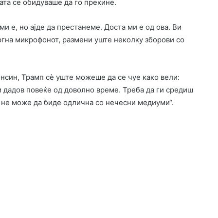
ата се обидуваше да го прекине.
и е, но ајде да престанеме. Доста ми е од ова. Ви
тргна микрофонот, размени уште неколку зборови со
нсин, Трамп сè уште можеше да се чуе како вели:
ти дадов повеќе од доволно време. Треба да ги средиш
 не може да биде одлична со нечесни медиуми“.