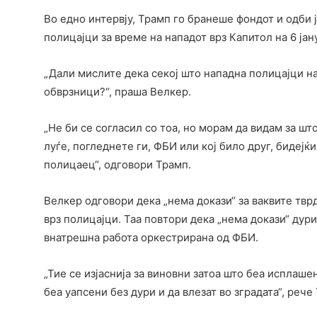
Во едно интервју, Трамп го бранеше фондот и одби ј
полицајци за време на нападот врз Капитол на 6 јан
„Дали мислите дека секој што нападна полицајци на
обврзници?“, праша Велкер.
„Не би се согласил со тоа, но морам да видам за шт
луѓе, погледнете ги, ФБИ или кој било друг, бидеј
полицаец“, одговори Трамп.
Велкер одговори дека „нема докази“ за ваквите тврд
врз полицајци. Таа повтори дека „нема докази“ дур
внатрешна работа оркестрирана од ФБИ.
„Тие се изјаснија за виновни затоа што беа исплаше
беа уапсени без дури и да влезат во зградата“, рече