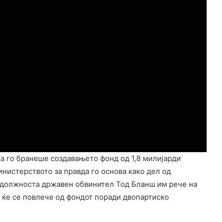
а го бранеше создавањето фонд од 1,8 милијарди
инистерството за правда го основа како дел од
а должноста државен обвинител Тод Бланш им рече на
 ќе се повлече од фондот поради двопартиско