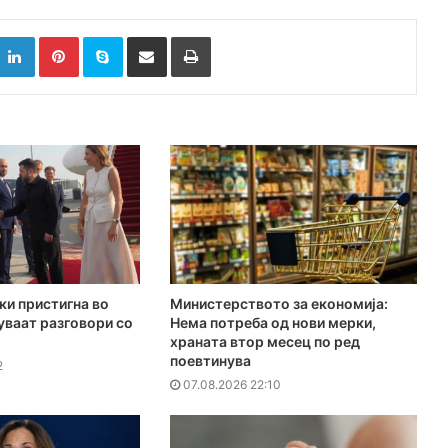
k
witter
LinkedIn
Pinterest
Skype
Сподели преку Е-маил
Испринтај
ки пристигна во
Министерството за економија:
куваат разговори со
Нема потреба од нови мерки,
храната втор месец по ред
поевтинува
2
07.08.2026 22:10