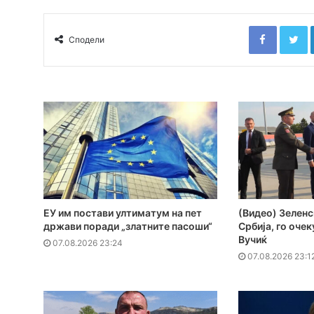
Faceboo
T
Сподели
ЕУ им постави ултиматум на пет
(Видео) Зеленс
држави поради „златните пасоши“
Србија, го оче
Вучиќ
07.08.2026 23:24
07.08.2026 23:1