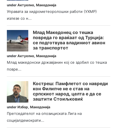
under
Актуелно
,
Македонија
Управата за хидрометеоролошки работи (УХМР)
излезе со н...
Млад Македонец со тешка
повреда го враќаат од Турција:
се подготвува владиниот авион
за транспортот
under
Актуелно
,
Македонија
Млад македонски државјанин кој се здобил со тешка
повре...
Костреш: Памфлетот со навреди
кон Филипче не е став на
српскиот народ, целта е да се
заштити Стоиљковиќ
under
Избор
,
Македонија
Претседателот на опозициската Лига на
социјалдемократи...