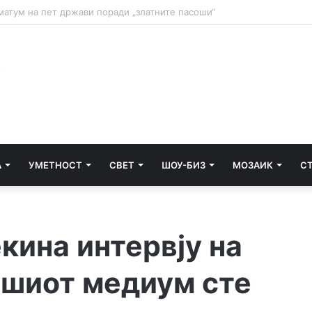
и почнува судењето за убиството на Тупак Шакур
А
УМЕТНОСТ
СВЕТ
ШОУ-БИЗ
МОЗАИК
С
кина интервју на
ашиот медиум сте