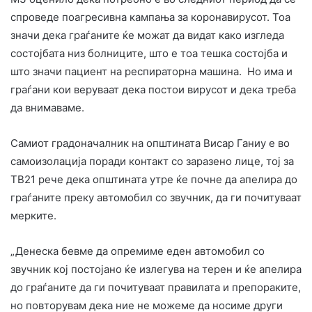
спроведе поагресивна кампања за коронавирусот. Тоа
значи дека граѓаните ќе можат да видат како изгледа
состојбата низ болниците, што е тоа тешка состојба и
што значи пациент на респираторна машина. Но има и
граѓани кои веруваат дека постои вирусот и дека треба
да внимаваме.
Самиот градоначалник на општината Висар Ганиу е во
самоизолација поради контакт со заразено лице, тој за
ТВ21 рече дека општината утре ќе почне да апелира до
граѓаните преку автомобил со звучник, да ги почитуваат
мерките.
„Денеска бевме да опремиме еден автомобил со
звучник кој постојано ќе излегува на терен и ќе апелира
до граѓаните да ги почитуваат правилата и препораките,
но повторувам дека ние не можеме да носиме други