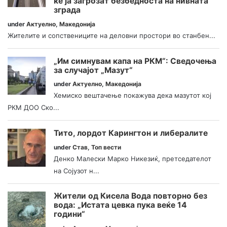
ќе ја загрозат безбедноста на нивната
зграда
under
Актуелно
,
Македонија
Жителите и сопствениците на деловни простори во станбен...
„Им симнувам капа на РКМ“: Сведочења
за случајот „Мазут“
under
Актуелно
,
Македонија
Хемиско вештачење покажува дека мазутот кој
РКМ ДОО Ско...
Тито, лордот Карингтон и либералите
under
Став
,
Топ вести
Денко Малески Марко Никезиќ, претседателот
на Сојузот н...
Жители од Кисела Вода повторно без
вода: „Истата цевка пука веќе 14
години“