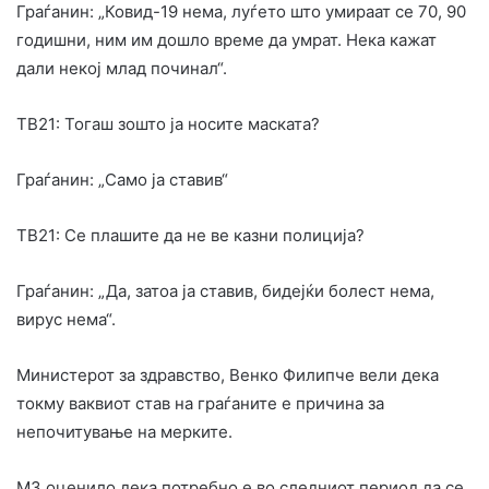
Граѓанин: „Ковид-19 нема, луѓето што умираат се 70, 90
годишни, ним им дошло време да умрат. Нека кажат
дали некој млад починал“.
ТВ21: Тогаш зошто ја носите маската?
Граѓанин: „Само ја ставив“
ТВ21: Се плашите да не ве казни полиција?
Граѓанин: „Да, затоа ја ставив, бидејќи болест нема,
вирус нема“.
Министерот за здравство, Венко Филипче вели дека
токму ваквиот став на граѓаните е причина за
непочитување на мерките.
МЗ оценило дека потребно е во следниот период да се