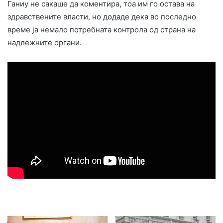
Ганиу не сакаше да коментира, тоа им го остава на
здравствените власти, но додаде дека во последно
време ја немало потребната контрола од страна на
надлежните органи.