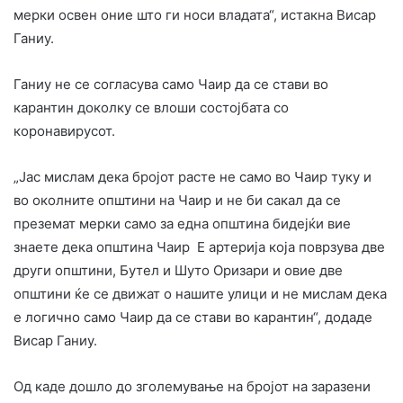
мерки освен оние што ги носи владата“, истакна Висар
Ганиу.
Ганиу не се согласува само Чаир да се стави во
карантин доколку се влоши состојбата со
коронавирусот.
„Јас мислам дека бројот расте не само во Чаир туку и
во околните општини на Чаир и не би сакал да се
преземат мерки само за една општина бидејќи вие
знаете дека општина Чаир E артерија која поврзува две
други општини, Бутел и Шуто Оризари и овие две
општини ќе се движат о нашите улици и не мислам дека
е логично само Чаир да се стави во карантин“, додаде
Висар Ганиу.
Од каде дошло до зголемување на бројот на заразени