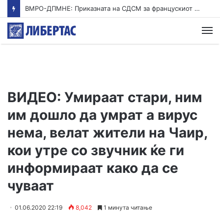
ВМРО-ДПМНЕ: Приказната на СДСМ за францускиот предлог ќе заврши како таа за мигранти за пари
М
ВИДЕО: Умираат стари, ним
им дошло да умрат а вирус
нема, велат жители на Чаир,
кои утре со звучник ќе ги
информираат како да се
чуваат
01.06.2020 22:19
8,042
1 минута читање