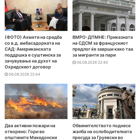
(ФОТО) Ахмети на средба
ВМРО-ДПМНЕ: Приказната
со в.д. амбасадорката на
на СДСМ за францускиот
САД: Американската
предлог ќе заврши како таа
поддршка е суштинска за
за мигранти за пари
зачувување на духот на
06.08.2026 22:40
Охридскиот договор
06.08.2026 22:44
Два активни пожари на
Обвинителството поднесе
отворено: Гори во
жалба на ослободителната
општините Македонски
пресуда за Груевски во