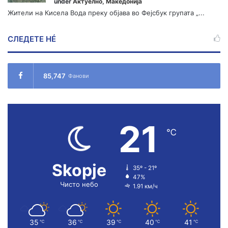
under
Актуелно
,
Македонија
Жители на Кисела Вода преку објава во Фејсбук групата „...
СЛЕДЕТЕ НÉ
85,747
Фанови
21
℃
Skopje
35º - 21º
47%
Чисто небо
1.91 км/ч
35
36
39
40
41
℃
℃
℃
℃
℃