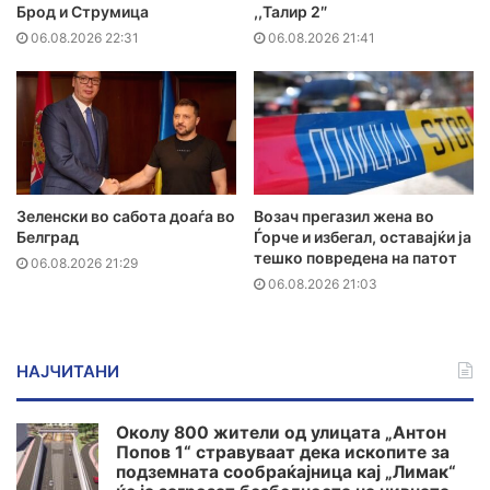
Брод и Струмица
,,Талир 2″
06.08.2026 22:31
06.08.2026 21:41
Зеленски во сабота доаѓа во
Возач прегазил жена во
Белград
Ѓорче и избегал, оставајќи ја
тешко повредена на патот
06.08.2026 21:29
06.08.2026 21:03
НАЈЧИТАНИ
Околу 800 жители од улицата „Антон
Попов 1“ стравуваат дека ископите за
подземната сообраќајница кај „Лимак“