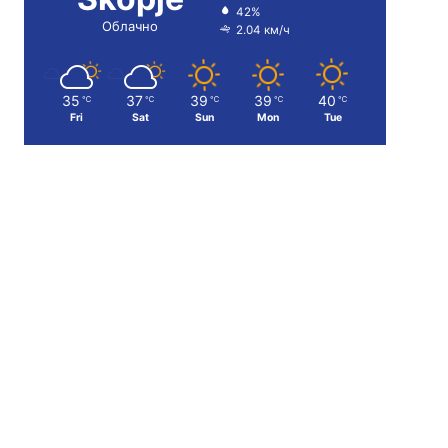
42%
Облачно
2.04 км/ч
35
37
39
39
40
℃
℃
℃
℃
℃
Fri
Sat
Sun
Mon
Tue