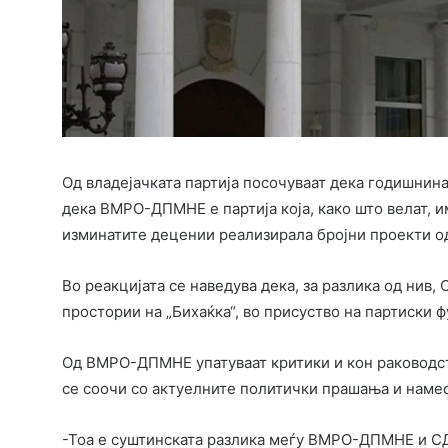
Од владејачката партија посочуваат дека годишнина
дека ВМРО-ДПМНЕ е партија која, како што велат, 
изминатите децении реализирала бројни проекти од
Во реакцијата се наведува дека, за разлика од нив
простории на „Бихаќка“, во присуство на партиски 
Од ВМРО-ДПМНЕ упатуваат критики и кон раководств
се соочи со актуелните политички прашања и намес
-Тоа е суштинската разлика меѓу ВМРО-ДПМНЕ и СДС