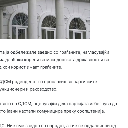
та ја одбележале заедно со граѓаните, нагласувајќи
има длабоки корени во македонската државност и во
 кои корист имаат граѓаните.
, СДСМ роденденот го прославил во партиските
функционери и раководство.
ото на СДСМ, оценувајќи дека партијата избегнува да
то јавни настапи комуницира преку соопштенија.
. Ние сме заедно со народот, а тие се оддалечени од