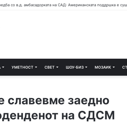
А
УМЕТНОСТ
СВЕТ
ШОУ-БИЗ
МОЗАИК
С
 славевме заедно
роденденот на СДСМ