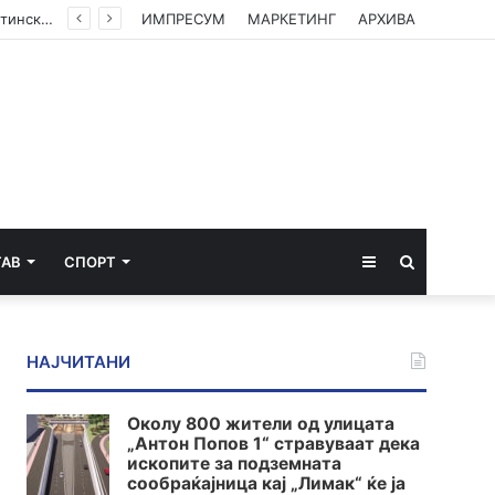
(ФОТО) Ахмети на средба со в.д. амбасадорката на САД: Американската поддршка е суштинска за зачувување на духот на Охридскиот договор
ИМПРЕСУМ
МАРКЕТИНГ
АРХИВА
Sidebar
Пребарај
ТАВ
СПОРТ
за
НАЈЧИТАНИ
Околу 800 жители од улицата
„Антон Попов 1“ стравуваат дека
ископите за подземната
сообраќајница кај „Лимак“ ќе ја