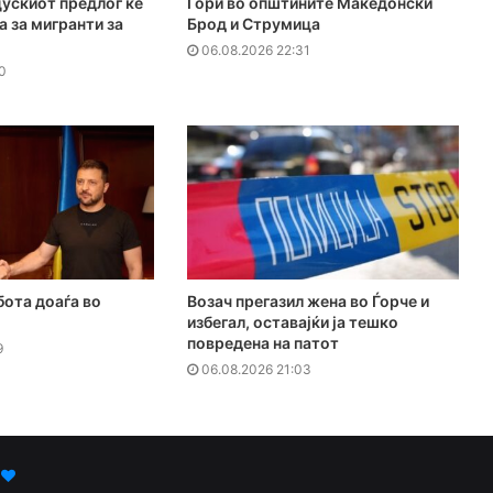
ускиот предлог ќе
Гори во општините Македонски
а за мигранти за
Брод и Струмица
06.08.2026 22:31
0
бота доаѓа во
Возач прегазил жена во Ѓорче и
избегал, оставајќи ја тешко
повредена на патот
9
06.08.2026 21:03