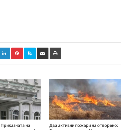
k
witter
LinkedIn
Pinterest
Skype
Сподели преку Е-маил
Испринтај
Приказната на
Два активни пожари на отворено: