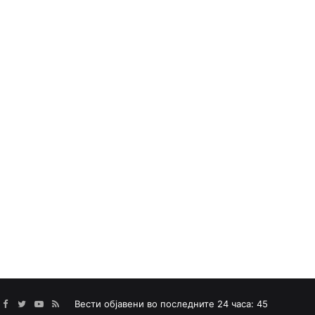
Facebook
Twitter
YouTube
RSS
Вести објавени во последните 24 часа: 45