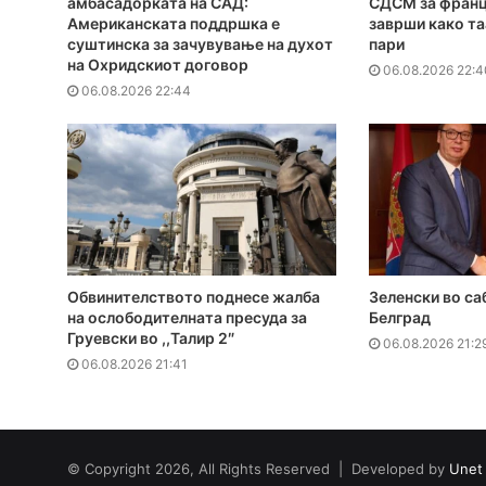
амбасадорката на САД:
СДСМ за франц
Американската поддршка е
заврши како та
суштинска за зачувување на духот
пари
на Охридскиот договор
06.08.2026 22:4
06.08.2026 22:44
Обвинителството поднесе жалба
Зеленски во са
на ослободителната пресуда за
Белград
Груевски во ,,Талир 2″
06.08.2026 21:2
06.08.2026 21:41
© Copyright 2026, All Rights Reserved | Developed by
Unet