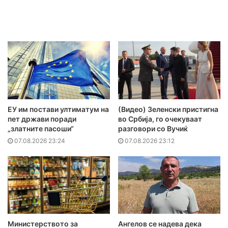
ЕУ им постави ултиматум на
(Видео) Зеленски пристигна
пет држави поради
во Србија, го очекуваат
„златните пасоши“
разговори со Вучиќ
07.08.2026 23:24
07.08.2026 23:12
Министерството за
Ангелов се надева дека