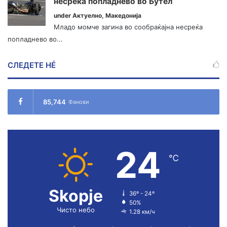
несреќа попладнево во Бутел
under
Актуелно
,
Македонија
Младо момче загина во сообраќајна несреќа
попладнево во...
СЛЕДЕТЕ НÉ
85,744
Фанови
24
℃
Skopje
36º - 24º
50%
Чисто небо
1.28 км/ч