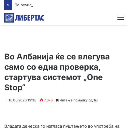
По речиси 30 години почнува судењето за убиството на Тупак Шакур
М
Во Албанија ќе се влегува
само со една проверка,
стартува системот „One
Stop“
16.06.2026 19:38
7,676
Читање помалку од 1м
Владата денеска го изгласа пуштањето во употреба на