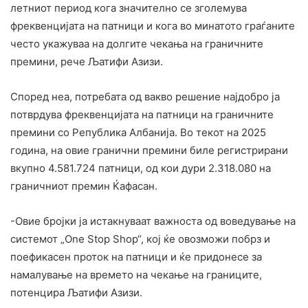
летниот период кога значително се зголемува
фреквенцијата на патници и кога во минатото граѓаните
често укажуваа на долгите чекања на граничните
премини, рече Љатифи Азизи.
Според неа, потребата од вакво решение најдобро ја
потврдува фреквенцијата на патници на граничните
премини со Република Албанија. Во текот на 2025
година, на овие гранични премини биле регистрирани
вкупно 4.581.724 патници, од кои дури 2.318.080 на
граничниот премин Ќафасан.
-Овие бројки ја истакнуваат важноста од воведување на
системот „One Stop Shop“, кој ќе овозможи побрз и
поефикасен проток на патници и ќе придонесе за
намалување на времето на чекање на границите,
потенцира Љатифи Азизи.