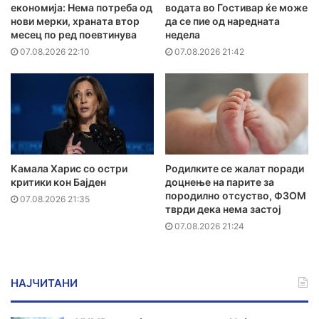
економија: Нема потреба од
водата во Гостивар ќе може
нови мерки, храната втор
да се пие од наредната
месец по ред поевтинува
недела
07.08.2026 22:10
07.08.2026 21:42
Камала Харис со остри
Родилките се жалат поради
критики кон Бајден
доцнење на парите за
породилно отсуство, ФЗОМ
07.08.2026 21:35
тврди дека нема застој
07.08.2026 21:24
НАЈЧИТАНИ