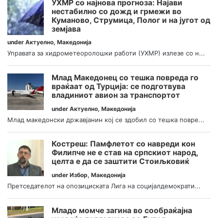
УХМР со најнова прогноза: Најави
нестабилно со дожд и грмежи во
Куманово, Струмица, Полог и на југот од
земјава
under
Актуелно
,
Македонија
Управата за хидрометеоролошки работи (УХМР) излезе со н...
Млад Македонец со тешка повреда го
враќаат од Турција: се подготвува
владиниот авион за транспортот
under
Актуелно
,
Македонија
Млад македонски државјанин кој се здобил со тешка повре...
Костреш: Памфлетот со навреди кон
Филипче не е став на српскиот народ,
целта е да се заштити Стоиљковиќ
under
Избор
,
Македонија
Претседателот на опозициската Лига на социјалдемократи...
Младо момче загина во сообраќајна