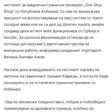
системот за заеднички гранични проверки „One Stop
Shop“ со Република Албанија. Со ова се заокружува
процесот на воспоставување на овој систем со трите
соседни земји кои не се дел од Шенген зоната, имајќи
предвид дека истиот веќе функционира со Србија и
Косово. За целосна финализација останува да се
потпише договор меѓу двете министерства за
внатрешни работи, информира владиниот портпарол
Венера Љатифи Азизи.
Нагласи дека воведувањето на системот најпрво ќе
започне на граничниот премин Ќафасан, а потоа ќе биде
проширено и на останатите гранични премини со
Албанија.
-Ова ќе овозможи поедноставно, побрзо и побезбедно
преминување на државната граница, особено во