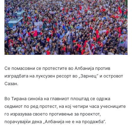
Се помасовни се протестите во Албанија против
изградбата на луксузен ресорт во „Зврнец” и островот
Сазан.
Во Тирана синоќа на главниот плоштад се одржа
седмиот по ред протест, на кој четири часа учесниците
го изразуваа своето противење за проектот,
порачувајќи дека „Албанија не е на продажба”.