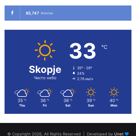
85,747
Фанови
33
℃
Skopje
35º - 26º
24%
Чисто небо
2.76 км/ч
35
36
38
39
40
℃
℃
℃
℃
℃
Thu
Fri
Sat
Sun
Mon
© Copyright 2026, All Rights Reserved | Developed by
Unet