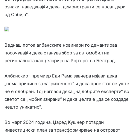
ознаки, наведувајќи дека „демонстранти се носат дури
од Србија”.
Веднаш потоа албанските новинари го демантираа
посочувајќи дека станува збор за автомобил на
регионалната канцеларија на Ројтерс во Белград.
Албанскиот премиер Еди Рама завчера изјави дека
„нема причина за загриженост“ и дека проектот сe уште
не е одобрен. Тој нагласи дека „најдобрите експерти“ во
светот се „мобилизирани“ и дека целта е „да се создаде
нешто уникатно“.
Во март 2024 година, Џаред Кушнер потврди
инвестициски план за трансформирање на островот