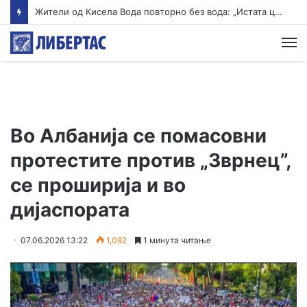
Жители од Кисела Вода повторно без вода: „Истата цевка пука веќе 14 години“
М
Во Албанија се помасовни
протестите против „Зврнец”,
се проширија и во
дијаспората
07.06.2026 13:22
1,082
1 минута читање