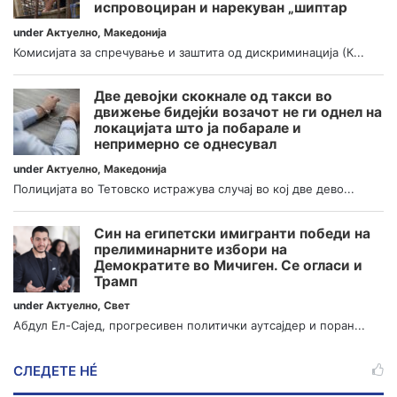
испровоциран и нарекуван „шиптар
under
Актуелно
,
Македонија
Комисијата за спречување и заштита од дискриминација (К...
Две девојки скокнале од такси во
движење бидејќи возачот не ги однел на
локацијата што ја побарале и
непримерно се однесувал
under
Актуелно
,
Македонија
Полицијата во Тетовско истражува случај во кој две дево...
Син на египетски имигранти победи на
прелиминарните избори на
Демократите во Мичиген. Се огласи и
Трамп
under
Актуелно
,
Свет
Абдул Ел-Сајед, прогресивен политички аутсајдер и поран...
СЛЕДЕТЕ НÉ