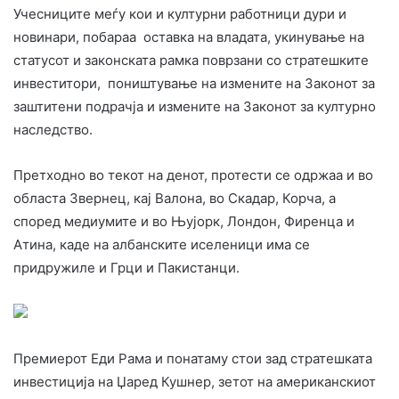
Учесниците меѓу кои и културни работници дури и
новинари, побараа оставка на владата, укинување на
статусот и законската рамка поврзани со стратешките
инвеститори, поништување на измените на Законот за
заштитени подрачја и измените на Законот за културно
наследство.
Претходно во текот на денот, протести се одржаа и во
областа Звернец, кај Валона, во Скадар, Корча, а
според медиумите и во Њујорк, Лондон, Фиренца и
Атина, каде на албанските иселеници има се
придружиле и Грци и Пакистанци.
Премиерот Еди Рама и понатаму стои зад стратешката
инвестиција на Џаред Кушнер, зетот на американскиот