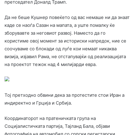
претседател Доналд Трамп.
Да не беше Кушнер повеќето од вас немаше ни да знаат
каде се наоѓа Сазан на мапата, а уште помалку ќе
зборувавте за неговиот развој. Наместо да го
користиме овој момент за историски напредок, ние се
соочуваме со блокади од луѓе кои немаат никаква
визија, изјавил Рама, не отстапувајќи од реализацијата
на проектот тежок над 4 милијарди евра.
Тој претходно обвини дека за протестите стои Иран а
индиректно и Грција и Србија.
Координаторот на пратеничката група на
Социјалистичката партија, Тајланд Бала, објави
фотографија на автомобил со српски регистарски