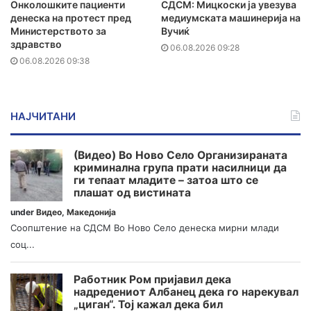
Онколошките пациенти
СДСМ: Мицкоски ја увезува
денеска на протест пред
медиумската машинерија на
Министерството за
Вучиќ
здравство
06.08.2026 09:28
06.08.2026 09:38
НАЈЧИТАНИ
(Видео) Во Ново Село Организираната
криминална група прати насилници да
ги тепаат младите – затоа што се
плашат од вистината
under
Видео
,
Македонија
Соопштение на СДСМ Во Ново Село денеска мирни млади
соц...
Работник Ром пријавил дека
надредениот Албанец дека го нарекувал
„циган“. Тој кажал дека бил