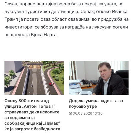
Сазан, поранешна тајна воена база покрај лагуната, во
луксузна туристичка дестинација. Сепак, откако Иванка
Трамп ја посети оваа област оваа зима, во придружба на
инвеститори, се зборува за изградба на луксузни хотели
во лагуната Вјоса Нарта.
Додека умира надежта за
Околу 800 жители од
поубаво утре
улицата „Антон Попов 1“
стравуваат дека ископите
06.08.2026 10:30
за подземната
сообраќајница кај „Лимак“
ќе ја загрозат безбедноста