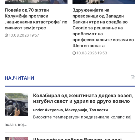
Повеќе од 70 жртви –
Здруженијата на
Колумбија прогласи
превозници од Западен
„национална катастрофа“ по
Балкан утре на средба во
силниот земјотрес
Скопје за решавање на
проблемот на
10.08.2026 19:57
професионалните возачи во
Шенген зоната
10.08.2026 19:53
НАЈЧИТАНИ
Колабирал од жештината додека возел,
изгубил свест и удрил во друго возило
under
Актуелно
,
Македонија
,
Топ вести
Високите температури предизвикале колапс кај
возач, кој...
Шкендија го победи Вардар, на крај