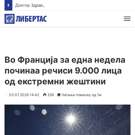
Доктор Здравески од ИЈЗ: Ако излегувате надвор на 39, клима уредите да бидат на околу 25 степени
М
Во Франција за една недела
починаа речиси 9.000 лица
од екстремни жештини
03.07.2026 14:42
356
Читање помалку од 1м