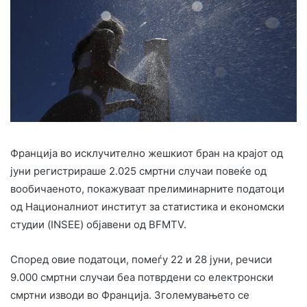
Франција во исклучително жешкиот бран на крајот од
јуни регистрираше 2.025 смртни случаи повеќе од
вообичаеното, покажуваат прелиминарните податоци
од Националниот институт за статистика и економски
студии (INSEE) објавени од BFMTV.
Според овие податоци, помеѓу 22 и 28 јуни, речиси
9.000 смртни случаи беа потврдени со електронски
смртни изводи во Франција. Зголемувањето се