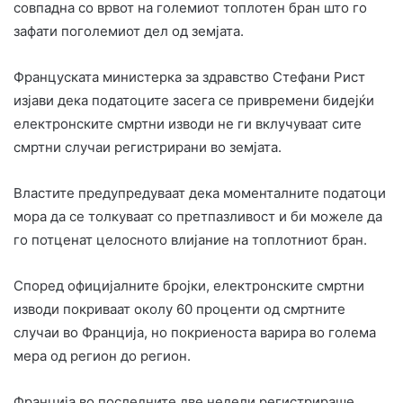
совпадна со врвот на големиот топлотен бран што го
зафати поголемиот дел од земјата.
Француската министерка за здравство Стефани Рист
изјави дека податоците засега се привремени бидејќи
електронските смртни изводи не ги вклучуваат сите
смртни случаи регистрирани во земјата.
Властите предупредуваат дека моменталните податоци
мора да се толкуваат со претпазливост и би можеле да
го потценат целосното влијание на топлотниот бран.
Според официјалните бројки, електронските смртни
изводи покриваат околу 60 проценти од смртните
случаи во Франција, но покриеноста варира во голема
мера од регион до регион.
Франција во последните две недели регистрираше