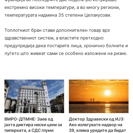
екстремно високи температури, а во многу региони,
температурата надмина 35 степени Целзиусови.
Топлотниот бран стави дополнителен товар врз
здравствениот систем, а властите претходно
предупредија дека постарите лица, хронично болните и
луѓето што живеат сами се особено изложени на ризик.
ВМРО-ДПМНЕ: Заев од
Доктор Здравески од ИЈЗ:
јахта диктира ниски цени за
Ако излегувате надвор на
пиперката, а СДС глуми
39, клима уредите да бидат