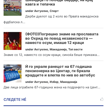
кавга и тепачка
under
Актуелно
,
Спорт
Дерби дуелот од 2 коло во Првата македонска
фудбалска л...
(ФОТО)Погрешно знаме на прославата
во Охрид по повод независноста —
наместо осум, имаше 12 краци
under
Актуелно
,
Македонија
,
Топ вести
Знаме со 12, наместо со осум краци, синоќа беше прикажа...
Ѝ го украле ранецот на 67 годишна
пензионерка во Центар, ги бркала
крадците и влегла по нив во автобус
under
Актуелно
,
Избор
,
Македонија
Две лица ограбиле 67-годишна жена на подрачјето на Цент...
СЛЕДЕТЕ НÉ