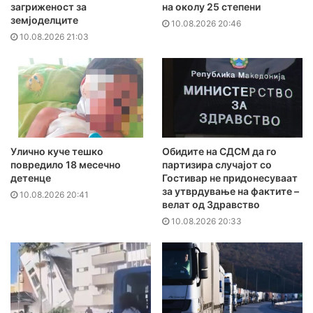
загриженост за
на околу 25 степени
земјоделците
10.08.2026 20:46
10.08.2026 21:03
Улично куче тешко
Обидите на СДСМ да го
повредило 18 месечно
партизира случајот со
детенце
Гостивар не придонесуваат
за утврдување на фактите –
10.08.2026 20:41
велат од Здравство
10.08.2026 20:33