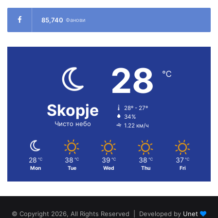
85,740
Фанови
28
℃
Skopje
28º - 27º
34%
Чисто небо
1.22 км/ч
28
38
39
38
37
℃
℃
℃
℃
℃
Mon
Tue
Wed
Thu
Fri
© Copyright 2026, All Rights Reserved | Developed by
Unet