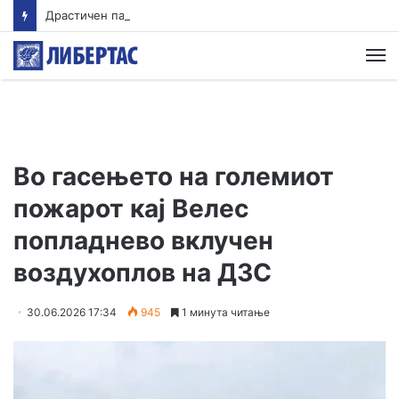
Драстичен пад на запишани првачиња годинава
М
Во гасењето на големиот
пожарот кај Велес
попладнево вклучен
воздухоплов на ДЗС
30.06.2026 17:34
945
1 минута читање