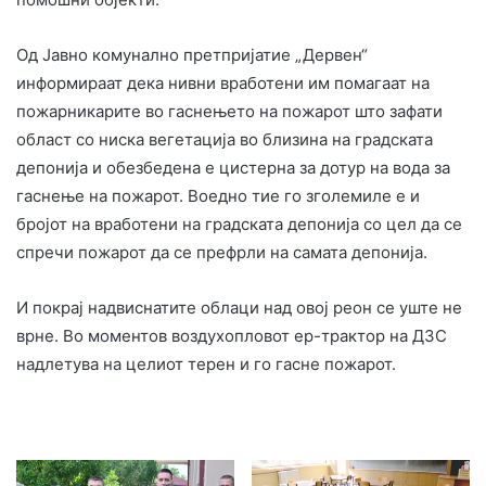
Од Јавно комунално претпријатие „Дервен“
информираат дека нивни вработени им помагаат на
пожарникарите во гаснењето на пожарот што зафати
област со ниска вегетација во близина на градската
депонија и обезбедена е цистерна за дотур на вода за
гаснење на пожарот. Воедно тие го зголемиле е и
бројот на вработени на градската депонија со цел да се
спречи пожарот да се префрли на самата депонија.
И покрај надвиснатите облаци над овој реон се уште не
врне. Во моментов воздухопловот ер-трактор на ДЗС
надлетува на целиот терен и го гасне пожарот.