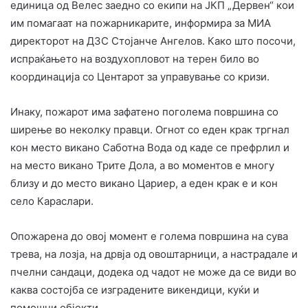
единица од Велес заедно со екипи на ЈКП „Дервен“ кои
им помагаат на пожарникарите, информира за МИА
директорот на ДЗС Стојанче Ангелов. Како што посочи,
испраќањето на воздухопловот на терен било во
координација со Центарот за управување со кризи.
Инаку, пожарот има зафатено поголема површина со
ширење во неколку правци. Огнот со еден крак тргнал
кон место викано Саботна Вода од каде се префрлил и
на место викано Трите Дола, а во моментов е многу
близу и до место викано Цариер, а еден крак е и кон
село Караслари.
Опожарена до овој момент е голема површина на сува
трева, на лозја, на дрвја од овоштарници, а настрадале и
пчелни сандаци, додека од чадот не може да се види во
каква состојба се изградените викендици, куќи и
помошни објекти.