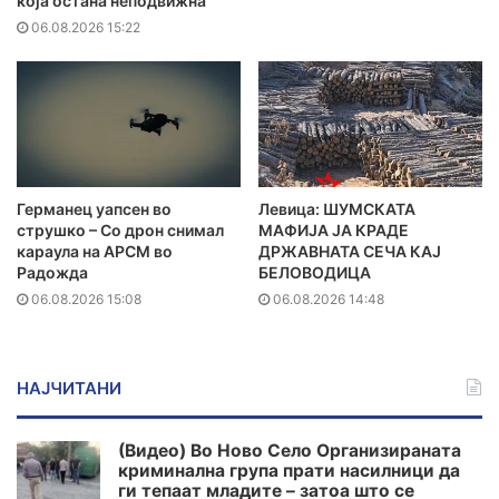
која остана неподвижна
06.08.2026 15:22
Германец уапсен во
Левица: ШУМСКАТА
струшко – Со дрон снимал
МАФИЈА ЈА КРАДЕ
караула на АРСМ во
ДРЖАВНАТА СЕЧА КАЈ
Радожда
БЕЛОВОДИЦА
06.08.2026 15:08
06.08.2026 14:48
НАЈЧИТАНИ
(Видео) Во Ново Село Организираната
криминална група прати насилници да
ги тепаат младите – затоа што се