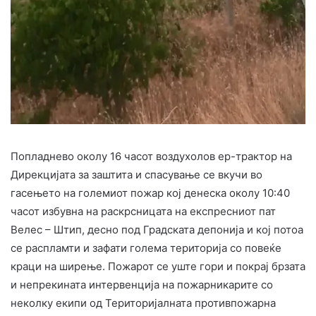
Попладнево околу 16 часот воздухолов ер-трактор на
Дирекцијата за заштита и спасување се вкучи во
гасењето на големиот пожар кој денеска околу 10:40
часот избувна на раскрсницата на експресниот пат
Велес – Штип, десно под Градската депонија и кој потоа
се распламти и зафати голема територија со повеќе
краци на ширење. Пожарот се уште гори и покрај брзата
и непрекината интервенција на пожарникарите со
неколку екипи од Територијалната противпожарна