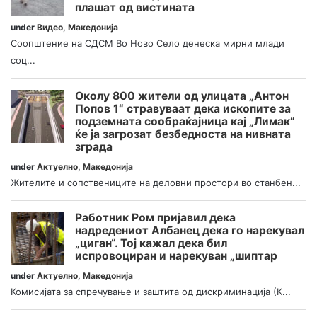
плашат од вистината
under
Видео
,
Македонија
Соопштение на СДСМ Во Ново Село денеска мирни млади
соц...
Околу 800 жители од улицата „Антон
Попов 1“ стравуваат дека ископите за
подземната сообраќајница кај „Лимак“
ќе ја загрозат безбедноста на нивната
зграда
under
Актуелно
,
Македонија
Жителите и сопствениците на деловни простори во станбен...
Работник Ром пријавил дека
надредениот Албанец дека го нарекувал
„циган“. Тој кажал дека бил
испровоциран и нарекуван „шиптар
under
Актуелно
,
Македонија
Комисијата за спречување и заштита од дискриминација (К...