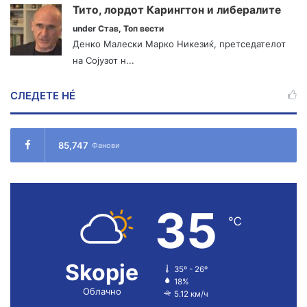
Тито, лордот Карингтон и либералите
under
Став
,
Топ вести
Денко Малески Марко Никезиќ, претседателот
на Сојузот н...
СЛЕДЕТЕ НÉ
85,747
Фанови
35
℃
Skopje
35º - 26º
18%
Облачно
5.12 км/ч