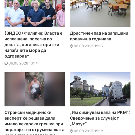
(ВИДЕО) Филипче: Власта е
Драстичен пад на запишани
исплашена, посегна по
првачиња годинава
децата, организаторите и
06.08.2026 15:37
напаѓачите мора да
одговараат
06.08.2026 16:14
Странски медицински
„Им симнувам капа на РКМ“:
експерт ќе решава дали
Сведочења за случајот
имало лекарска грешка при
„Мазут“
пораѓајот на струмичанката
06.08.2026 15:12