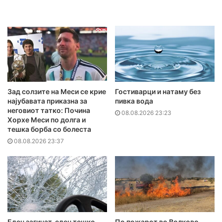
Зад солзите на Меси се крие
Гостиварци и натаму без
најубавата приказна за
пивка вода
неговиот татко: Почина
08.08.2026 23:23
Хорхе Меси по долга и
тешка борба со болеста
08.08.2026 23:37
Еден загинат, еден тешко
По пожарот во Волково,