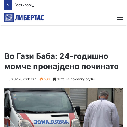
Гостиварци и натаму без пивка вода
М
Во Гази Баба: 24-годишно
момче пронајдено починато
06.07.2026 11:37
536
Читање помалку од 1м