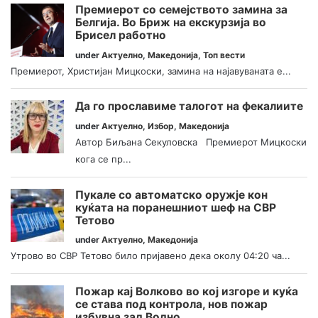
Премиерот со семејството замина за
Белгија. Во Бриж на екскурзија во
Брисел работно
under
Актуелно
,
Македонија
,
Топ вести
Премиерот, Христијан Мицкоски, замина на најавуваната е...
Да го прославиме талогот на фекалиите
under
Актуелно
,
Избор
,
Македонија
Автор Биљана Секуловска Премиерот Мицкоски
кога се пр...
Пукале со автоматско оружје кон
куќата на поранешниот шеф на СВР
Тетово
under
Актуелно
,
Македонија
Утрово во СВР Тетово било пријавено дека околу 04:20 ча...
Пожар кај Волково во кој изгоре и куќа
се става под контрола, нов пожар
избувна зад Водно