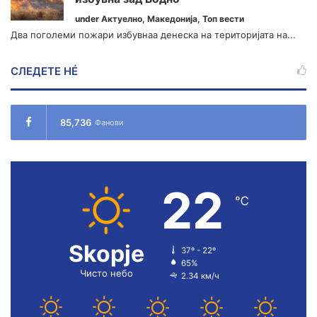
under
Актуелно
,
Македонија
,
Топ вести
Два поголеми пожари избувнаа денеска на територијата на...
СЛЕДЕТЕ НÉ
85,736
Фанови
22
℃
Skopje
37º - 22º
65%
Чисто небо
2.34 км/ч