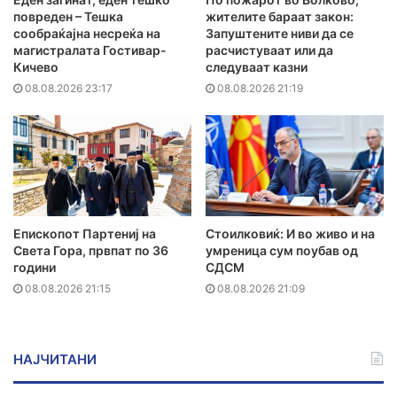
повреден – Тешка
жителите бараат закон:
сообраќајна несреќа на
Запуштените ниви да се
магистралата Гостивар-
расчистуваат или да
Кичево
следуваат казни
08.08.2026 23:17
08.08.2026 21:19
Епископот Партениј на
Стоилковиќ: И во живо и на
Света Гора, првпат по 36
умреница сум поубав од
години
СДСМ
08.08.2026 21:15
08.08.2026 21:09
НАЈЧИТАНИ