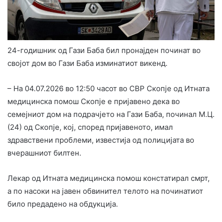
24-годишник од Гази Баба бил пронајден починат во
својот дом во Гази Баба изминатиот викенд.
– На 04.07.2026 во 12:50 часот во СВР Скопје од Итната
медицинска помош Скопје е пријавено дека во
семејниот дом на подрачјето на Гази Баба, починал М.Ц.
(24) од Скопје, кој, според пријавеното, имал
здравствени проблеми, известија од полицијата во
вчерашниот билтен.
Лекар од Итната медицинска помош констатирал смрт,
а по насоки на јавен обвинител телото на починатиот
било предадено на обдукција.