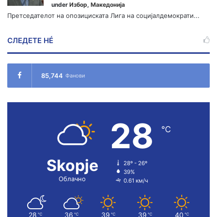
under
Избор
,
Македонија
Претседателот на опозициската Лига на социјалдемократи...
СЛЕДЕТЕ НÉ
85,744
Фанови
28
℃
Skopje
28º - 26º
39%
Облачно
0.61 км/ч
28
36
39
39
40
℃
℃
℃
℃
℃