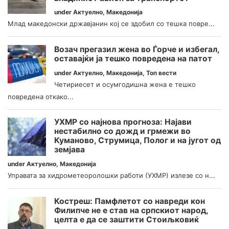
under
Актуелно
,
Македонија
Млад македонски државјанин кој се здобил со тешка повре...
Возач прегазил жена во Ѓорче и избегал,
оставајќи ја тешко повредена на патот
under
Актуелно
,
Македонија
,
Топ вести
Четириесет и осумгодишна жена е тешко
повредена откако...
УХМР со најнова прогноза: Најави
нестабилно со дожд и грмежи во
Куманово, Струмица, Полог и на југот од
земјава
under
Актуелно
,
Македонија
Управата за хидрометеоролошки работи (УХМР) излезе со н...
Костреш: Памфлетот со навреди кон
Филипче не е став на српскиот народ,
целта е да се заштити Стоиљковиќ