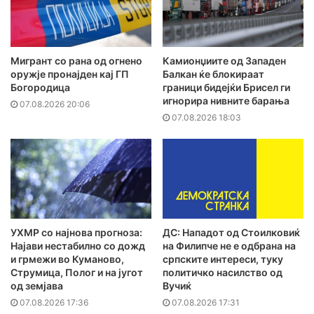
Мигрант со рана од огнено
Камионџиите од Западен
оружје пронајден кај ГП
Балкан ќе блокираат
Богородица
граници бидејќи Брисел ги
игнорира нивните барања
07.08.2026 20:06
07.08.2026 18:03
УХМР со најнова прогноза:
ДС: Нападот од Стоилковиќ
Најави нестабилно со дожд
на Филипче не е одбрана на
и грмежи во Куманово,
српските интереси, туку
Струмица, Полог и на југот
политичко насилство од
од земјава
Вучиќ
07.08.2026 17:36
07.08.2026 17:31