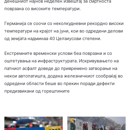
денешниот најнов неделен извештај за смртноста
поврзана со високите температури.
Германија се соочи со неколкудневни рекордно високи
температури на крајот на јуни, кои во одредени делови
од земјата надминаа 40 Целзиусови степени.
Екстремните временски услови беа поврзани и со
оштетувања на инфраструктурата. Искривувањето на
патниот асфалт доведе до привремено затворање на
некои автопатишта, додека железничкиот сообраќај во
одредени области беше во прекин поради дефекти
предизвикани од горештините