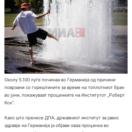
Околу 5.100 луѓе починаа во Германија од причини
поврзани со горештините за време на топлотниот бран
во јуни, покажуваат проценките на Институтот „Роберт
Кох“.
Како што пренесе ДПА, државниот институт за јавно
здравје на Германија ја објави оваа проценка во