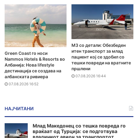
MЗ со детали: Обезбеден
итен транспорт за млад
Green Coast го носи
пациент кој се здобил со
Nammos Hotels & Resorts во
тешки повреди на вратните
Албанија: Нова lifestyle
пршлени
дестинација се создава на
07.08.2026 16:44
албанската ривиера
07.08.2026 16:52
НАЈЧИТАНИ
Млад Македонец со тешка повреда го
враќаат од Турција: се подготвува
владиниот авион за транспортот