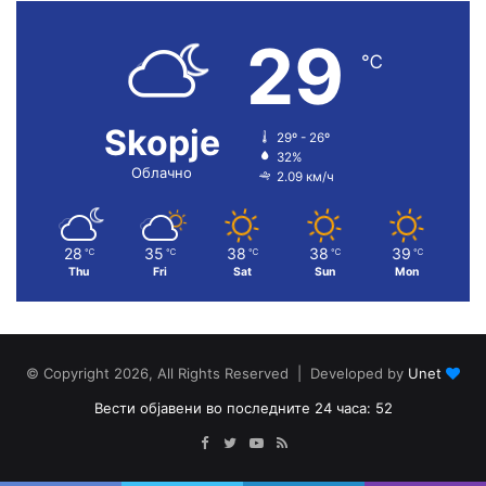
29
℃
Skopje
29º - 26º
32%
Облачно
2.09 км/ч
28
35
38
38
39
℃
℃
℃
℃
℃
Thu
Fri
Sat
Sun
Mon
© Copyright 2026, All Rights Reserved | Developed by
Unet
Вести објавени во последните 24 часа: 52
Facebook
Twitter
YouTube
RSS