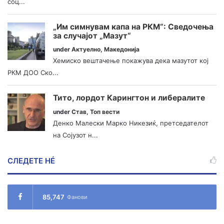
соц...
„Им симнувам капа на РКМ“: Сведочења
за случајот „Мазут“
under
Актуелно
,
Македонија
Хемиско вештачење покажува дека мазутот кој
РКМ ДОО Ско...
Тито, лордот Карингтон и либералите
under
Став
,
Топ вести
Денко Малески Марко Никезиќ, претседателот
на Сојузот н...
СЛЕДЕТЕ НÉ
85,747
Фанови