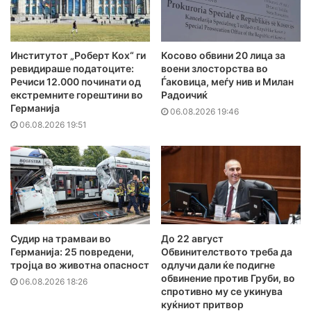
Институтот „Роберт Кох“ ги
Косово обвини 20 лица за
ревидираше податоците:
воени злосторства во
Речиси 12.000 починати од
Ѓаковица, меѓу нив и Милан
екстремните горештини во
Радоичиќ
Германија
06.08.2026 19:46
06.08.2026 19:51
Судир на трамваи во
До 22 август
Германија: 25 повредени,
Обвинителството треба да
тројца во животна опасност
одлучи дали ќе подигне
обвинение против Груби, во
06.08.2026 18:26
спротивно му се укинува
куќниот притвор