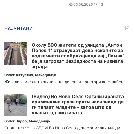
06.08.2026 17:43
НАЈЧИТАНИ
Околу 800 жители од улицата „Антон
Попов 1“ стравуваат дека ископите за
подземната сообраќајница кај „Лимак“
ќе ја загрозат безбедноста на нивната
зграда
under
Актуелно
,
Македонија
Жителите и сопствениците на деловни простори во станбен...
(Видео) Во Ново Село Организираната
криминална група прати насилници да
ги тепаат младите – затоа што се
плашат од вистината
under
Видео
,
Македонија
Соопштение на СДСМ Во Ново Село денеска мирни млади