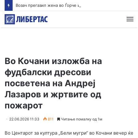
Возач прегазил жена во Ѓорче и избегал, оставајќи ја тешко повредена на патот
М
Во Кочани изложба на
фудбалски дресови
посветена на Андреј
Лазаров и жртвите од
пожарот
22.06.2026 11:33
811
Читање помалку од 1м
Во Центарот за култура „Бели мугри“ во Кочани вечер ќе