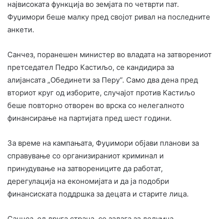
највисоката функција во земјата по четврти пат.
Фуџимори беше малку пред својот ривал на последните
анкети.
Санчез, поранешен министер во владата на затворениот
претседател Педро Кастиљо, се кандидира за
алијансата „Обединети за Перу“. Само два дена пред
вториот круг од изборите, случајот против Кастиљо
беше повторно отворен во врска со нелегалното
финансирање на партијата пред шест години.
За време на кампањата, Фуџимори објави планови за
справување со организираниот криминал и
принудување на затворениците да работат,
дерегулација на економијата и да ја подобри
финансиската поддршка за децата и старите лица.
Санчез, од друга страна, се залага за делумна