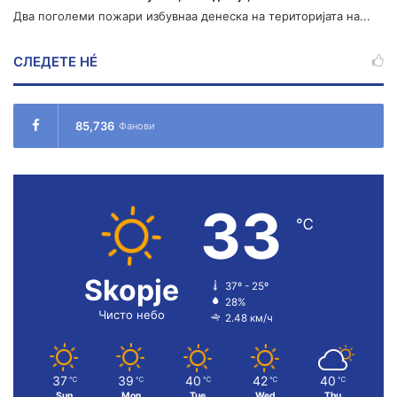
Два поголеми пожари избувнаа денеска на територијата на...
СЛЕДЕТЕ НÉ
85,736
Фанови
33
℃
Skopje
37º - 25º
28%
Чисто небо
2.48 км/ч
37
39
40
42
40
℃
℃
℃
℃
℃
Sun
Mon
Tue
Wed
Thu