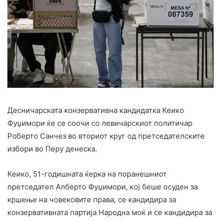
Десничарската конзервативна кандидатка Кеико
Фуџимори ќе се соочи со левичарскиот политичар
Роберто Санчез во вториот круг од претседателските
избори во Перу денеска.
Кеико, 51-годишната ќерка на поранешниот
претседател Алберто Фуџимори, кој беше осуден за
кршење на човековите права, се кандидира за
конзервативната партија Народна моќ и се кандидира за