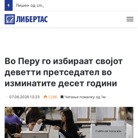
Лишен од слобода скопјанец кој управувал возило со 2,13 промили алкохол и без возачка дозвола, возилото е одземено
М
Во Перу го избираат својот
деветти претседател во
изминатите десет години
07.06.2026 13:23
1,296
Читање помалку од 1м