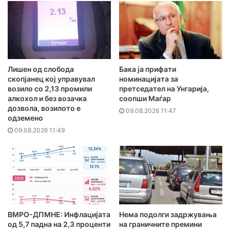
Лишен од слобода
Бака ја прифати
скопјанец кој управувал
номинацијата за
возило со 2,13 промили
претседател на Унгарија,
алкохол и без возачка
соопши Маѓар
дозвола, возилото е
09.08.2026 11:47
одземено
09.08.2026 11:49
ВМРО-ДПМНЕ: Инфлацијата
Нема подолги задржувања
од 5,7 падна на 2,3 проценти
на граничните премини