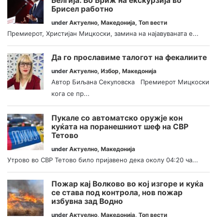
Белгија. Во Бриж на екскурзија во
Брисел работно
under
Актуелно
,
Македонија
,
Топ вести
Премиерот, Христијан Мицкоски, замина на најавуваната е...
Да го прославиме талогот на фекалиите
under
Актуелно
,
Избор
,
Македонија
Автор Биљана Секуловска Премиерот Мицкоски
кога се пр...
Пукале со автоматско оружје кон
куќата на поранешниот шеф на СВР
Тетово
under
Актуелно
,
Македонија
Утрово во СВР Тетово било пријавено дека околу 04:20 ча...
Пожар кај Волково во кој изгоре и куќа
се става под контрола, нов пожар
избувна зад Водно
under
Актуелно
,
Македонија
,
Топ вести