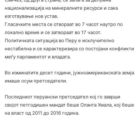
национализација на минералните ресурси и сака
изготвување нов устав.
Гласачките места се отвораат во 7 часот наутро по
локално време и се затвораат во 17 часот.
Политичката ситуација во Перу е исклучително
нестабилна и се карактеризира со постојани конфликти
меѓу парламентот и владата.
Во изминатите десет години, јужноамериканската земја
имаше осум претседатели.
Последниот перуански претседател кој го заврши
својот петгодишен мандат беше Оланта Умала, кој беше
на власт од 2011 до 2016 година.