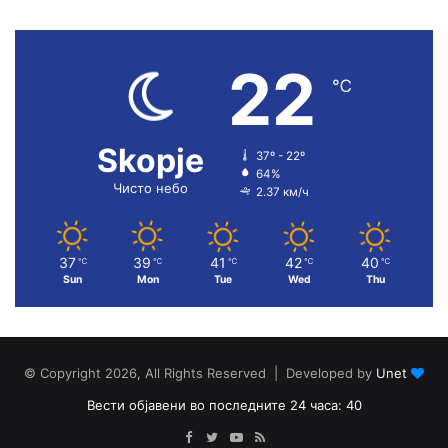
22
℃
Skopje
37º - 22º
64%
Чисто небо
2.37 км/ч
37
39
41
42
40
℃
℃
℃
℃
℃
Sun
Mon
Tue
Wed
Thu
© Copyright 2026, All Rights Reserved | Developed by
Unet
Вести објавени во последните 24 часа: 40
Facebook
Twitter
YouTube
RSS