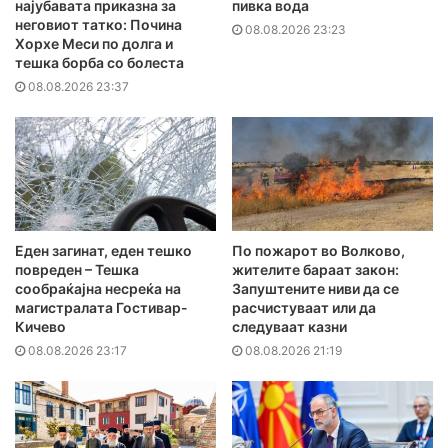
најубавата приказна за
пивка вода
неговиот татко: Почина
08.08.2026 23:23
Хорхе Меси по долга и
тешка борба со болеста
08.08.2026 23:37
Еден загинат, еден тешко
По пожарот во Волково,
повреден – Тешка
жителите бараат закон:
сообраќајна несреќа на
Запуштените ниви да се
магистралата Гостивар-
расчистуваат или да
Кичево
следуваат казни
08.08.2026 23:17
08.08.2026 21:19