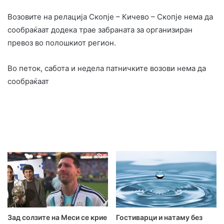
Возовите на релација Скопје – Кичево – Скопје нема да
сообраќаат додека трае забраната за организиран
превоз во полошкиот регион.
Во петок, сабота и недела патничките возови нема да
сообраќаат
Зад солзите на Меси се крие
Гостиварци и натаму без