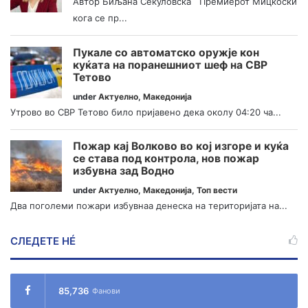
Автор Биљана Секуловска Премиерот Мицкоски
кога се пр...
Пукале со автоматско оружје кон
куќата на поранешниот шеф на СВР
Тетово
under
Актуелно
,
Македонија
Утрово во СВР Тетово било пријавено дека околу 04:20 ча...
Пожар кај Волково во кој изгоре и куќа
се става под контрола, нов пожар
избувна зад Водно
under
Актуелно
,
Македонија
,
Топ вести
Два поголеми пожари избувнаа денеска на територијата на...
СЛЕДЕТЕ НÉ
85,736
Фанови