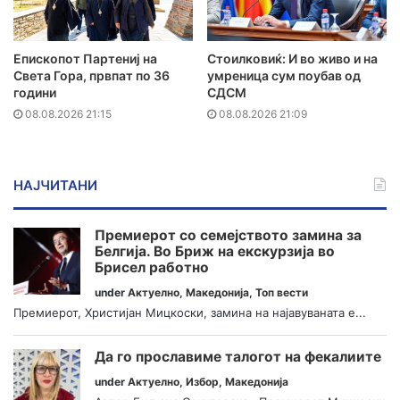
Епископот Партениј на
Стоилковиќ: И во живо и на
Света Гора, првпат по 36
умреница сум поубав од
години
СДСМ
08.08.2026 21:15
08.08.2026 21:09
НАЈЧИТАНИ
Премиерот со семејството замина за
Белгија. Во Бриж на екскурзија во
Брисел работно
under
Актуелно
,
Македонија
,
Топ вести
Премиерот, Христијан Мицкоски, замина на најавуваната е...
Да го прославиме талогот на фекалиите
under
Актуелно
,
Избор
,
Македонија