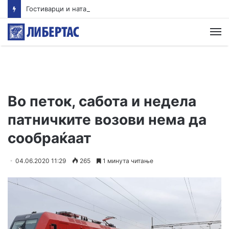
Гостиварци и натаму без пивка вода
М
Во петок, сабота и недела
патничките возови нема да
сообраќаат
04.06.2020 11:29
265
1 минута читање