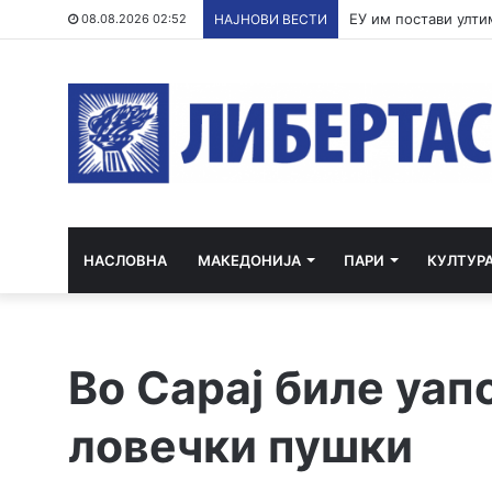
По речиси 30 годин
08.08.2026 02:52
НАЈНОВИ ВЕСТИ
НАСЛОВНА
МАКЕДОНИЈА
ПАРИ
КУЛТУР
Во Сарај биле уап
ловечки пушки