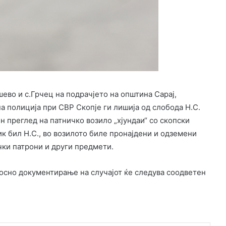
шево и с.Грчец на подрачјето на општина Сарај,
 полиција при СВР Скопје ги лишија од слобода Н.С.
ен преглед на патничко возило „хјундаи“ со скопски
ник бил Н.С., во возилото биле пронајдени и одземени
ечки патрони и други предмети.
осно документирање на случајот ќе следува соодветен