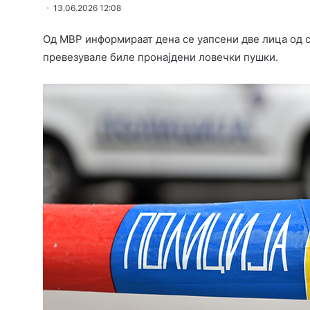
13.06.2026 12:08
Од МВР информираат дена се уапсени две лица од ск
превезувале биле пронајдени ловечки пушки.