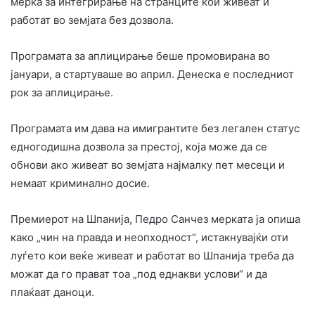
мерка за интегрирање на странците кои живеат и
работат во земјата без дозвола.
Програмата за аплицирање беше промовирана во
јануари, а стартуваше во април. Денеска е последниот
рок за аплицирање.
Програмата им дава на имигрантите без легален статус
едногодишна дозвола за престој, која може да се
обнови ако живеат во земјата најмалку пет месеци и
немаат криминално досие.
Премиерот на Шпанија, Педро Санчез мерката ја опиша
како „чин на правда и неопходност“, истакнувајќи оти
луѓето кои веќе живеат и работат во Шпанија треба да
можат да го прават тоа „под еднакви услови“ и да
плаќаат даноци.