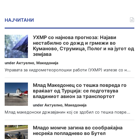
НАЈЧИТАНИ
УХМР со најнова прогноза: Најави
нестабилно со дожд и грмежи во
Куманово, Струмица, Полог и на југот од
земјава
under
Актуелно
,
Македонија
Управата за хидрометеоролошки работи (УХМР) излезе со н...
Млад Македонец со тешка повреда го
враќаат од Турција: се подготвува
владиниот авион за транспортот
under
Актуелно
,
Македонија
Млад македонски државјанин кој се здобил со тешка повре...
Младо момче загина во сообраќајна
несреќа попладнево во Бутел