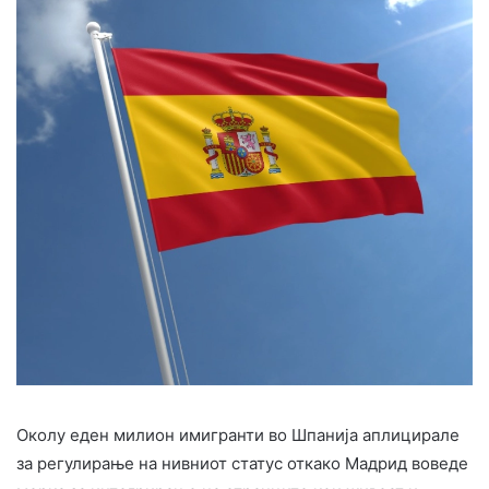
Околу еден милион имигранти во Шпанија аплицирале
за регулирање на нивниот статус откако Мадрид воведе