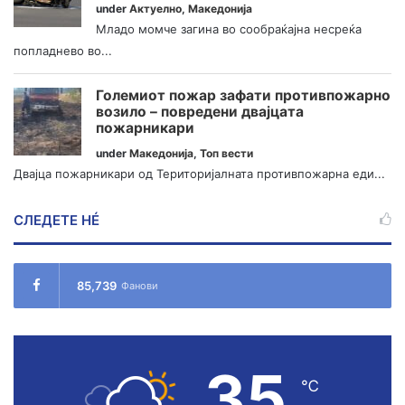
under
Актуелно
,
Македонија
Младо момче загина во сообраќајна несреќа
попладнево во...
Големиот пожар зафати противпожарно
возило – повредени двајцата
пожарникари
under
Македонија
,
Топ вести
Двајца пожарникари од Територијалната противпожарна еди...
СЛЕДЕТЕ НÉ
85,739
Фанови
35
℃