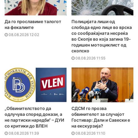
Да го прославиме талогот
Полицијата лиши од
на фекалиите
слобода едно лице во врска
со сообраќајната несреќа
08.08.2026 12:02
во Скопје во која загина 19-
годишен мотоциклист од
скопско
08.08.2026 11:55
„Обвинителството да
СДСМ го прозва
одлучува според докази, а
обвинителот за случајот
не партиски наредби“ – ДУИ
Гостивар: Дали и Савески е
со критики до ВЛЕН
на екскурзија?
08.08.2026 11:39
08.08.2026 11:10