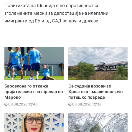
Политиката на Шпанија е во спротивност со
зголемените мерки за депортација на илегални
имигранти од ЕУ и од САД во други држави
Барселона го откажа
Се судрија возови во
пријателскиот натпревар во
Хрватска – машиновозачот
Мароко
потешко повреде
08.08.2026 12:46
08.08.2026 12:38