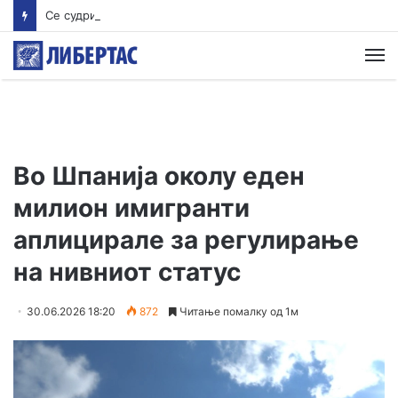
Се судрија возови во Хрватска – машиновозачот потешко повреде
М
Во Шпанија околу еден
милион имигранти
аплицирале за регулирање
на нивниот статус
30.06.2026 18:20
872
Читање помалку од 1м