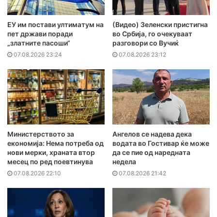
ЕУ им постави ултиматум на
(Видео) Зеленски пристигна
пет држави поради
во Србија, го очекуваат
„златните пасоши“
разговори со Вучиќ
07.08.2026 23:24
07.08.2026 23:12
Министерството за
Ангелов се надева дека
економија: Нема потреба од
водата во Гостивар ќе може
нови мерки, храната втор
да се пие од наредната
месец по ред поевтинува
недела
07.08.2026 22:10
07.08.2026 21:42