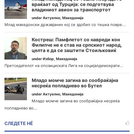
враќаат од Турција: се подготвува
владиниот авион за транспортот
under
Актуелно
,
Македонија
Млад македонски државјанин кој се здобил со тешка повре...
Костреш: Памфлетот со навреди кон
Филипче не е став на српскиот народ,
целта е да се заштити Стоиљковиќ
under
Избор
,
Македонија
Претседателот на опозициската Лига на социјалдемократи...
Младо момче загина во сообраќајна
несреќа попладнево во Бутел
under
Актуелно
,
Македонија
Младо момче загина во сообраќајна несреќа
попладнево во...
СЛЕДЕТЕ НÉ