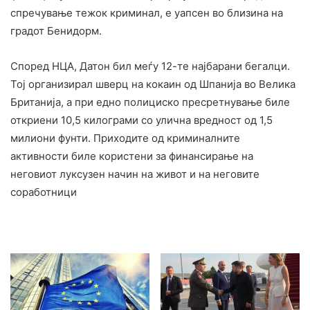
спречување тежок криминал, е уапсен во близина на
градот Бенидорм.
Според НЦА, Датон бил меѓу 12-те најбарани бегалци.
Тој организирал шверц на кокаин од Шпанија во Велика
Британија, а при едно полициско пресретнување биле
откриени 10,5 килограми со улична вредност од 1,5
милиони фунти. Приходите од криминалните
активности биле користени за финансирање на
неговиот луксузен начин на живот и на неговите
соработници