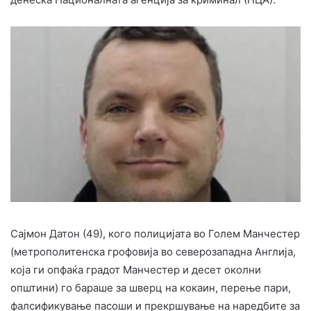
Сајмон Датон (49), кого полицијата во Голем Манчестер
(метрополитенска грофовија во северозападна Англија,
која ги опфаќа градот Манчестер и десет околни
општини) го бараше за шверц на кокаин, перење пари,
фалсификување пасоши и прекршување на наредбите за