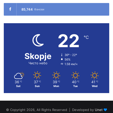
85,744
Фанови
22
℃
Skopje
36º - 22º
56%
Чисто небо
1.58 км/ч
36
37
39
40
41
℃
℃
℃
℃
℃
Sat
Sun
Mon
Tue
Wed
© Copyright 2026, All Rights Reserved | Developed by
Unet