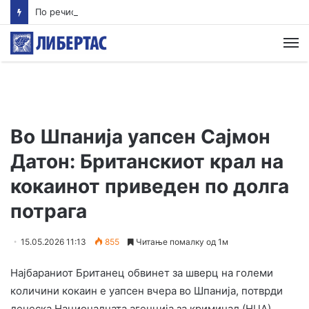
По речиси 30 години почнува судењето за убиството на Тупак Шакур
М
Во Шпанија уапсен Сајмон
Датон: Британскиот крал на
кокаинот приведен по долга
потрага
15.05.2026 11:13
855
Читање помалку од 1м
Најбараниот Британец обвинет за шверц на големи
количини кокаин е уапсен вчера во Шпанија, потврди
денеска Националната агенција за криминал (НЦА).