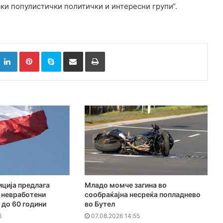
ски популистички политички и интересни групи“.
k
witter
LinkedIn
Pinterest
Skype
Сподели преку Е-маил
Испринтај
ција предлага
Младо момче загина во
 невработени
сообраќајна несреќа попладнево
 до 60 години
во Бутел
6
07.08.2026 14:55