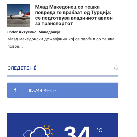
Млад Македонец со тешка
повреда го враќаат од Турција:
се подготвува владиниот авион
за транспортот
under
Актуелно
,
Македонија
Млад македонски државјанин кој се здобил со тешка
повре...
СЛЕДЕТЕ НÉ
85,744
Фанови
34
℃