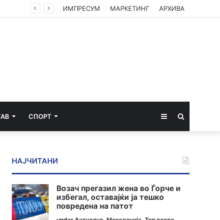
ИМПРЕСУМ
МАРКЕТИНГ
АРХИВА
Sidebar
Пребарај
ТАВ
СПОРТ
за
НАЈЧИТАНИ
Возач прегазил жена во Ѓорче и
избегал, оставајќи ја тешко
повредена на патот
under
Актуелно
,
Македонија
,
Топ вести