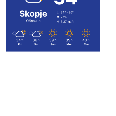
Skopje
34º - 26º
27%
Облачно
3.37 км/ч
34
36
39
39
40
℃
℃
℃
℃
℃
Fri
Sat
Sun
Mon
Tue