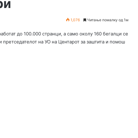
ри
1,076
Читање помалку од 1м
аботат до 100.000 странци, а само околу 160 бегалци се
ви претседателот на УО на Центарот за заштита и помош