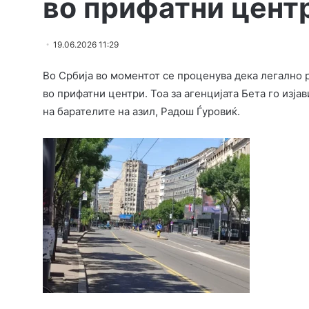
во прифатни цент
19.06.2026 11:29
Во Србија во моментот се проценува дека легално р
во прифатни центри. Тоа за агенцијата Бета го изја
на барателите на азил, Радош Ѓуровиќ.