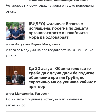
Четириесет и осумгодишна жена е тешко повредена
откако...
(ВИДЕО) Филипче: Власта е
исплашена, посегна по децата,
организаторите и напаѓачите
мора да одговараат
under
Актуелно
,
Видео
,
Македонија
Изјава за медиуми на претседателот на СДСМ, Венко
Филип...
До 22 август Обвинителството
треба да одлучи дали ќе подигне
обвинение против Груби, во
спротивно му се укинува куќниот
притвор
under
Македонија
,
Топ вести
До 22 август годинава истекува максималниот
законски ро...