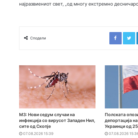
најразвиениот свет, „од многу екстремно десничар
Faceboo
T
Сподели
МЗ: Нови седум случаи на
Полската опози
инфекција со вирусот Западен Нил,
депортација на
сите од Скопје
Украинци од 25
07.08.2026 15:39
07.08.2026 15:3