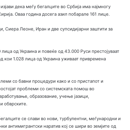
 изјави дека меѓу бегалците во Србија има најмногу
 Сирија. Оваа година досега азил побарале 161 лице.
ди, Сиера Леоне, Иран и две супсидијарни заштити за
 лица од Украина и повеќе од 43.000 Руси престојуваат
од кои 1.028 лица од Украина уживаат привремена
блеми со бавни процедури како и со пристапот и
 постојат проблеми со системската помош во
вработување, образование, учење јазици,
 и обврските.
бегалците се слави во нови, турбулентни, меѓународни и
чки антимигрантски наратив кој се шири во земјите од