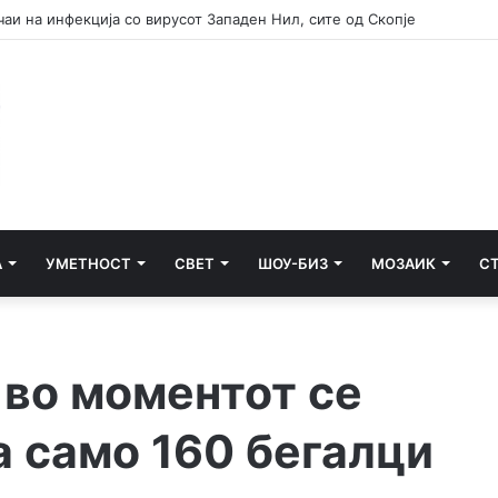
аи на инфекција со вирусот Западен Нил, сите од Скопје
А
УМЕТНОСТ
СВЕТ
ШОУ-БИЗ
МОЗАИК
С
 во моментот се
а само 160 бегалци