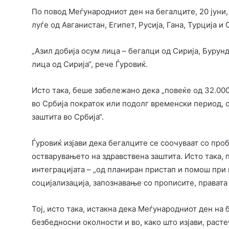
По повод Меѓународниот ден на бегалците, 20 јуни,
луѓе од Авганистан, Египет, Русија, Гана, Турција и
„Азил добија осум лица – бегалци од Сирија, Бурун
лица од Сирија“, рече Ѓуровиќ.
Исто така, беше забележано дека „повеќе од 32.000
во Србија пократок или подолг временски период, 
заштита во Србија“.
Ѓуровиќ изјави дека бегалците се соочуваат со про
остварувањето на здравствена заштита. Исто така,
интеграцијата – „од планиран пристап и помош при 
социјализација, запознавање со прописите, правата
Тој, исто така, истакна дека Меѓународниот ден на 
безбедносни околности и во, како што изјави, расте