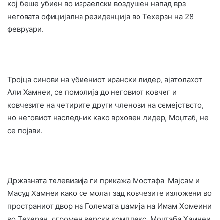
кој беше убиен во израелски воздушен напад врз
неговата официјална резиденција во Техеран на 28
февруари.
Тројца синови на убиениот ирански лидер, ајатолахот
Али Хамнеи, се помолија до неговиот ковчег и
ковчезите на четирите други членови на семејството,
но неговиот наследник како врховен лидер, Моџтаб, не
се појави.
Државната телевизија ги прикажа Мостафа, Мајсам и
Масуд Хамнеи како се молат зад ковчезите изложени во
пространиот двор на Големата џамија на Имам Хомеини
во Техеран, огромен верски комплекс. Моџтаба Хамнеи,