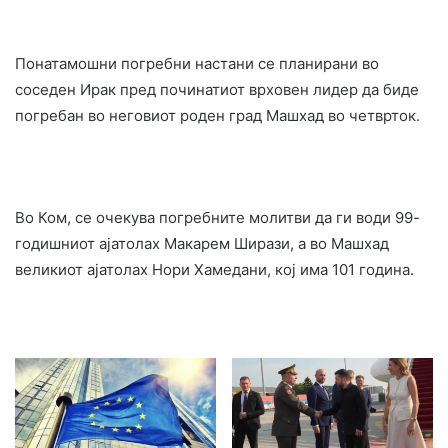
Понатамошни погребни настани се планирани во
соседен Ирак пред починатиот врховен лидер да биде
погребан во неговиот роден град Машхад во четврток.
Во Ком, се очекува погребните молитви да ги води 99-
годишниот ајатолах Макарем Ширази, а во Машхад
великиот ајатолах Нори Хамедани, кој има 101 година.