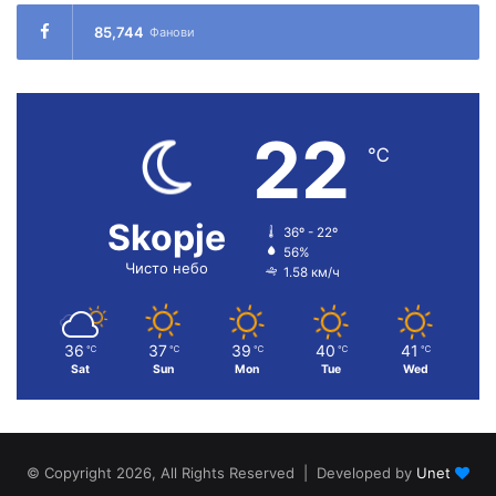
85,744
Фанови
22
℃
Skopje
36º - 22º
56%
Чисто небо
1.58 км/ч
36
37
39
40
41
℃
℃
℃
℃
℃
Sat
Sun
Mon
Tue
Wed
© Copyright 2026, All Rights Reserved | Developed by
Unet