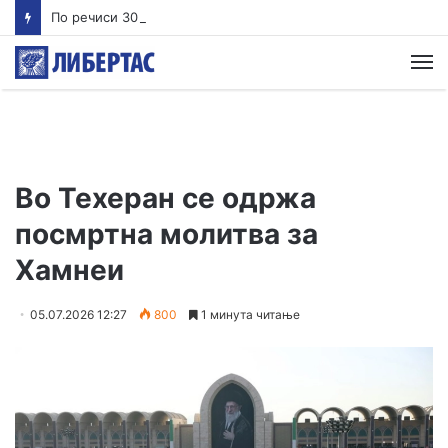
По речиси 30 години почнува судењето за убиството на Тупак Шакур
М
Во Техеран се одржа
посмртна молитва за
Хамнеи
05.07.2026 12:27
800
1 минута читање