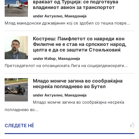
враќаат од Турција: се подготвува
владиниот авион за транспортот
under
Актуелно
,
Македонија
Млад македонски државјанин кој се здобил со тешка повре...
Костреш: Памфлетот со навреди кон
Филипче не е став на српскиот народ,
целта е да се заштити Стоиљковиќ
under
Избор
,
Македонија
Претседателот на опозициската Лига на социјалдемократи...
Младо момче загина во сообраќајна
несреќа попладнево во Бутел
under
Актуелно
,
Македонија
Младо момче загина во сообраќајна несреќа
попладнево во...
СЛЕДЕТЕ НÉ