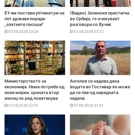
ЕУ им постави ултиматум на
(Видео) Зеленски пристигна
пет држави поради
во Србија, го очекуваат
„златните пасоши“
разговори со Вучиќ
07.08.2026 23:24
07.08.2026 23:12
Министерството за
Ангелов се надева дека
економија: Нема потреба од
водата во Гостивар ќе може
нови мерки, храната втор
да се пие од наредната
месец по ред поевтинува
недела
07.08.2026 22:10
07.08.2026 21:42