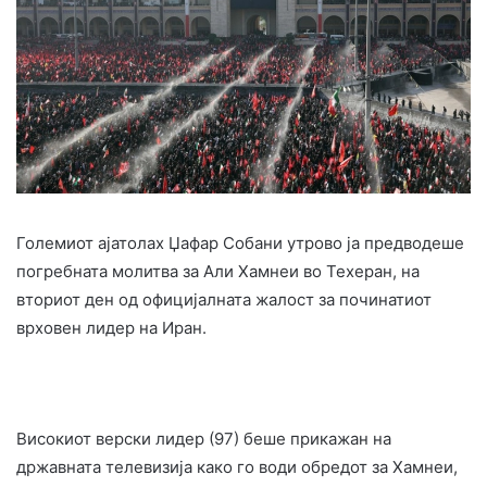
Големиот ајатолах Џафар Собани утрово ја предводеше
погребната молитва за Али Хамнеи во Техеран, на
вториот ден од официјалната жалост за починатиот
врховен лидер на Иран.
Високиот верски лидер (97) беше прикажан на
државната телевизија како го води обредот за Хамнеи,