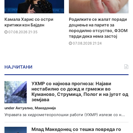
Камала Харис со остри
Родилките се жалат поради
критики кон Бајден
доцнење на парите за
породилно отсуство, ФЗОМ
07.08.2026 21:35
тврди дека нема застој
07.08.2026 21:24
НАЈЧИТАНИ
УХМР со најнова прогноза: Најави
нестабилно со дожд и грмежи во
Куманово, Струмица, Полог и на југот од
земјава
under
Актуелно
,
Македонија
Управата за хидрометеоролошки работи (УХМР) излезе со н...
Млад Македонец со тешка повреда го