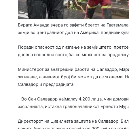
Бурата Аманда вчера го зафати брегот на Гватемала
земји во централниот дел на Америка, предизвикува
Поради опасност од лизгање на земјиштето, претсе
дневна вонредна состојба, со можност за продолж
Министерот за внатрешни работи на Салвадор, Марио
загинале, а нивниот број би можел да се зголеми. Н
Салвадор и предградијата.
– Во Сан Салвадор најмалку 4.200 лица, чии домови
засолништа, истакна градоначалникот Ернесто Мујш
Директорот на Цивилната заштита на Салвадор, Вил
реките биле поплавени повеќе од 200 куќи во земјат