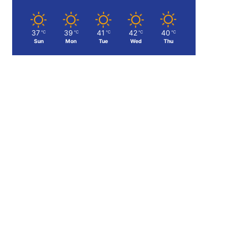
37
39
41
42
40
℃
℃
℃
℃
℃
Sun
Mon
Tue
Wed
Thu