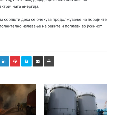
ектричната енергија.
ала соопшти дека се очекува продолжување на поројните
полнително излевање на реките и поплави во јужниот
k
witter
LinkedIn
Pinterest
Skype
Сподели преку Е-маил
Испринтај