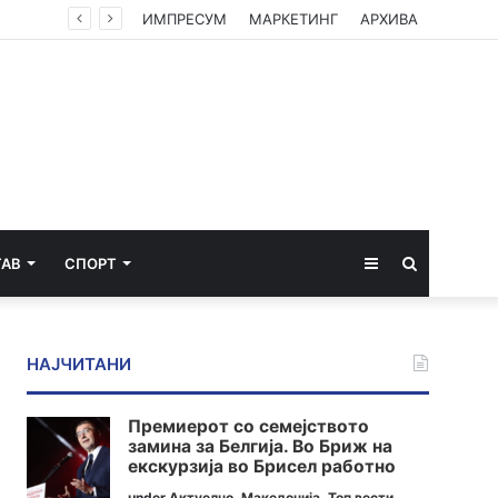
ИМПРЕСУМ
МАРКЕТИНГ
АРХИВА
Sidebar
Пребарај
ТАВ
СПОРТ
за
НАЈЧИТАНИ
Премиерот со семејството
замина за Белгија. Во Бриж на
екскурзија во Брисел работно
under
Актуелно
,
Македонија
,
Топ вести