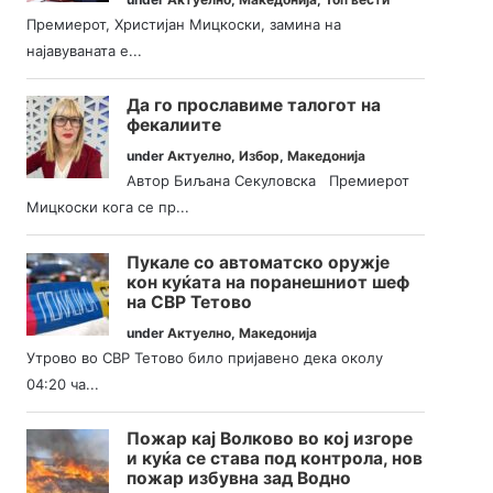
Премиерот, Христијан Мицкоски, замина на
најавуваната е...
Да го прославиме талогот на
фекалиите
under
Актуелно
,
Избор
,
Македонија
Автор Биљана Секуловска Премиерот
Мицкоски кога се пр...
Пукале со автоматско оружје
кон куќата на поранешниот шеф
на СВР Тетово
under
Актуелно
,
Македонија
Утрово во СВР Тетово било пријавено дека околу
04:20 ча...
Пожар кај Волково во кој изгоре
и куќа се става под контрола, нов
пожар избувна зад Водно