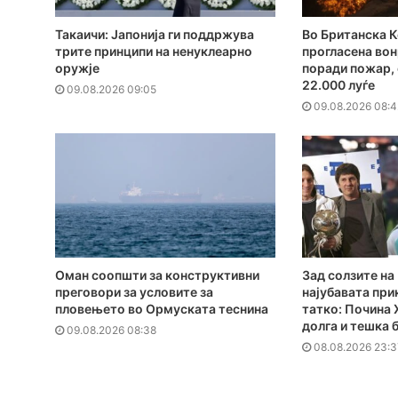
Такаичи: Јапонија ги поддржува
Во Британска 
трите принципи на ненуклеарно
прогласена вон
оружје
поради пожар, 
22.000 луѓе
09.08.2026 09:05
09.08.2026 08:4
Оман соопшти за конструктивни
Зад солзите на
преговори за условите за
најубавата при
пловењето во Ормуската теснина
татко: Почина 
долга и тешка 
09.08.2026 08:38
08.08.2026 23:3