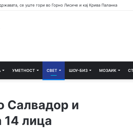
ги поддржува трите принципи на ненуклеарно оружје
А
УМЕТНОСТ
СВЕТ
ШОУ-БИЗ
МОЗАИК
С
о Салвадор и
 14 лица