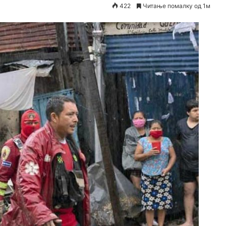
422
Читање помалку од 1м