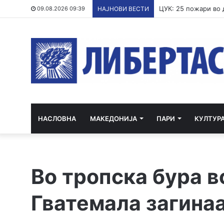
Такаичи: Јапонија 
09.08.2026 09:39
НАЈНОВИ ВЕСТИ
НАСЛОВНА
МАКЕДОНИЈА
ПАРИ
КУЛТУР
Во тропска бура в
Гватемала загинаа