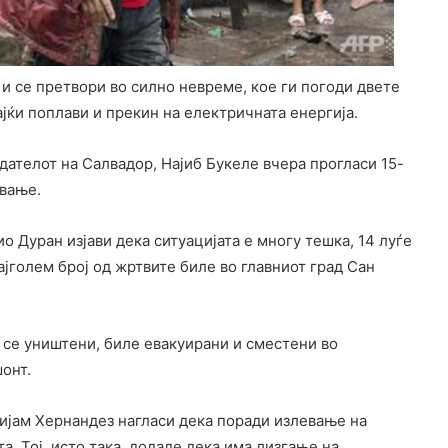
 и се претвори во силно невреме, кое ги погоди двете
јќи поплави и прекин на електричната енергија.
дателот на Салвадор, Најиб Букеле вчера прогласи 15-
ување.
 Дуран изјави дека ситуацијата е многу тешка, 14 луѓе
ајголем број од жртвите биле во главниот град Сан
 се уништени, биле евакуирани и сместени во
онт.
ијам Хернандез нагласи дека поради излевање на
а. Тој, исто така, додаде дека има лизгање на