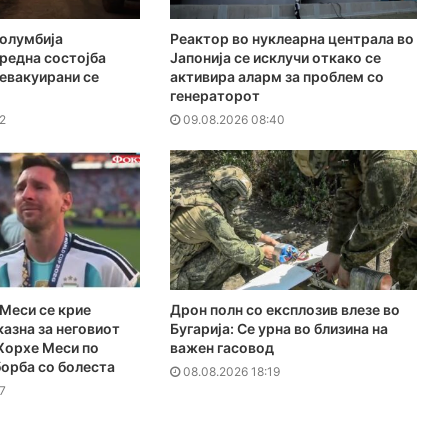
Колумбија
Реактор во нуклеарна централа во
редна состојба
Јапонија се исклучи откако се
евакуирани се
активира аларм за проблем со
генераторот
2
09.08.2026 08:40
 Меси се крие
Дрон полн со експлозив влезе во
казна за неговиот
Бугарија: Се урна во близина на
Хорхе Меси по
важен гасовод
борба со болеста
08.08.2026 18:19
7