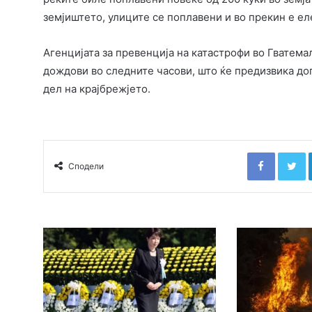
земјиштето, улиците се поплавени и во прекин е ел
Агенцијата за превенција на катастрофи во Гватем
дождови во следните часови, што ќе предизвика до
дел на крајбрежјето.
Faceboo
T
Сподели