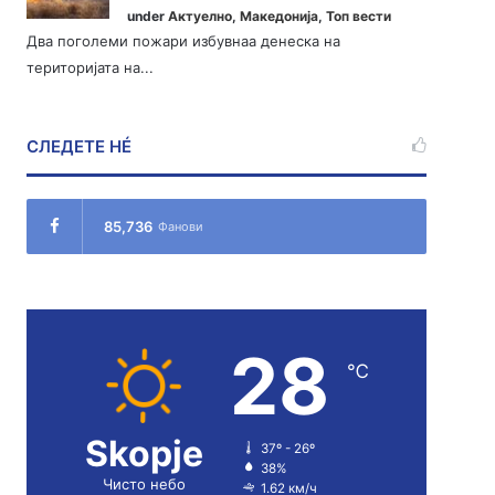
under
Актуелно
,
Македонија
,
Топ вести
Два поголеми пожари избувнаа денеска на
територијата на...
СЛЕДЕТЕ НÉ
85,736
Фанови
28
℃
Skopje
37º - 26º
38%
Чисто небо
1.62 км/ч