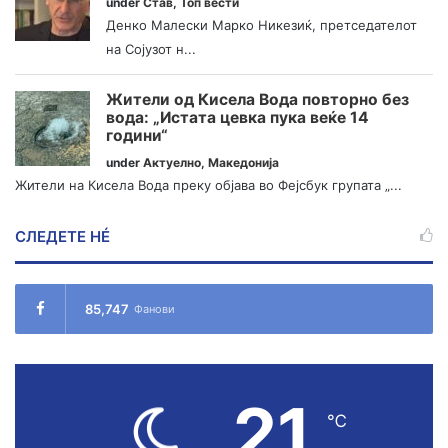
under
Став
,
Топ вести
Денко Малески Марко Никезиќ, претседателот
на Сојузот н...
Жители од Кисела Вода повторно без
вода: „Истата цевка пука веќе 14
години“
under
Актуелно
,
Македонија
Жители на Кисела Вода преку објава во Фејсбук групата „...
СЛЕДЕТЕ НÉ
85,747
Фанови
21
℃