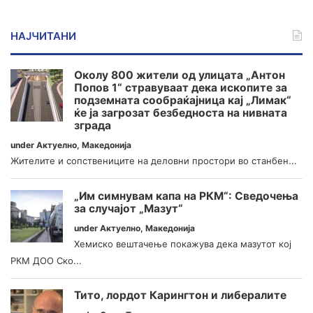
НАЈЧИТАНИ
Околу 800 жители од улицата „Антон
Попов 1“ стравуваат дека ископите за
подземната сообраќајница кај „Лимак“
ќе ја загрозат безбедноста на нивната
зграда
under
Актуелно
,
Македонија
Жителите и сопствениците на деловни простори во станбен...
„Им симнувам капа на РКМ“: Сведочења
за случајот „Мазут“
under
Актуелно
,
Македонија
Хемиско вештачење покажува дека мазутот кој
РКМ ДОО Ско...
Тито, лордот Карингтон и либералите