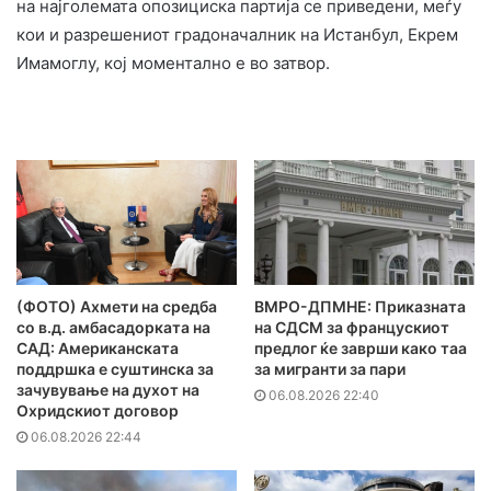
на најголемата опозициска партија се приведени, меѓу
кои и разрешениот градоначалник на Истанбул, Екрем
Имамоглу, кој моментално е во затвор.
(ФОТО) Ахмети на средба
ВМРО-ДПМНЕ: Приказната
со в.д. амбасадорката на
на СДСМ за францускиот
САД: Американската
предлог ќе заврши како таа
поддршка е суштинска за
за мигранти за пари
зачувување на духот на
06.08.2026 22:40
Охридскиот договор
06.08.2026 22:44