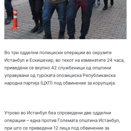
Во три одделни полициски операции во окрузите
Истанбул и Ескишехир, во текот на изминатите 24 часа,
приведени се вкупно 42 службеници од општини
управувани од турската опозициска Републиканска
народна партија (ЦХП) под обвинение за корупција.
Утрово во Истанбул беа спроведени две одделни
операции – една против Големата општина Истанбул,
при што се приведени 12 лица под обвинение за