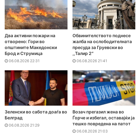
Два активни пожари на
Обвинителството поднесе
отворено: Гори во
жалба на ослободителната
општините Македонски
пресуда за Груевски во
Брод и Струмица
,,Талир 2″
06.08.2026 22:31
06.08.2026 21:41
Зеленски во сабота доаѓа во
Возач прегазил жена во
Белград
Ѓорче и избегал, оставајќи ја
тешко повредена на патот
06.08.2026 21:29
06.08.2026 21:03