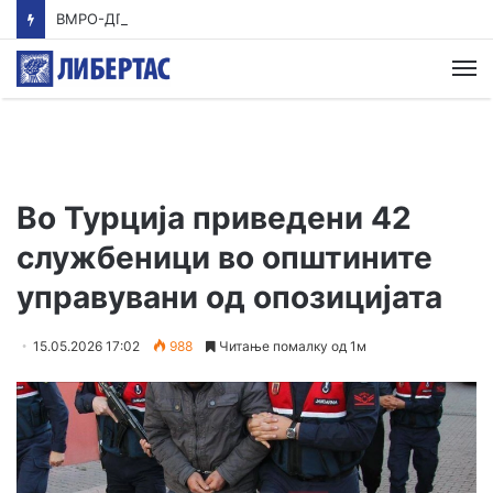
ВМРО-ДПМНЕ: Приказната на СДСМ за францускиот предлог ќе заврши како таа за мигранти за пари
М
Во Турција приведени 42
службеници во општините
управувани од опозицијата
15.05.2026 17:02
988
Читање помалку од 1м