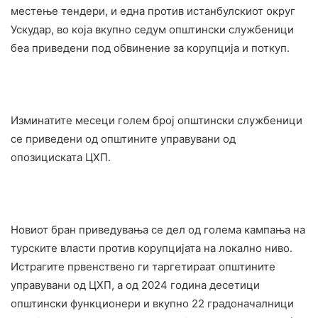
местење тендери, и една против истанбулскиот округ
Ускудар, во која вкупно седум општински службеници
беа приведени под обвинение за корупција и поткуп.
Изминатите месеци голем број општински службеници
се приведени од општините управувани од
опозициската ЦХП.
Новиот бран приведувања се дел од голема кампања на
турските власти против корупцијата на локално ниво.
Истрагите првенствено ги таргетираат општините
управувани од ЦХП, а од 2024 година десетици
општински функционери и вкупно 22 градоначалници