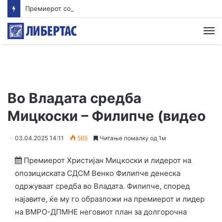
Премиерот со семејството замина за Белгија. Во Бриж на екскурзија во Брисел работно
М
Во Владата средба
Мицкоски – Филипче (видео
03.04.2025 14:11
565
Читање помалку од 1м
Премиерот Христијан Мицкоски и лидерот на
опозициската СДСМ Венко Филипче денеска
одржуваат средба во Владата. Филипче, според
најавите, ќе му го образложи на премиерот и лидер
на ВМРО-ДПМНЕ неговиот план за долгорочна