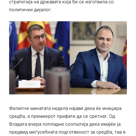
стратегија на државата која би се изготвила со
политички дијалог.
Филипче минатата недела најави дека ќе иницира
средба, а премиерот прифати да се сретнат. Од
Владата вчера попладне соопштија дека имајќи ја
предвид меѓусебната подготвеност за средба, таа е