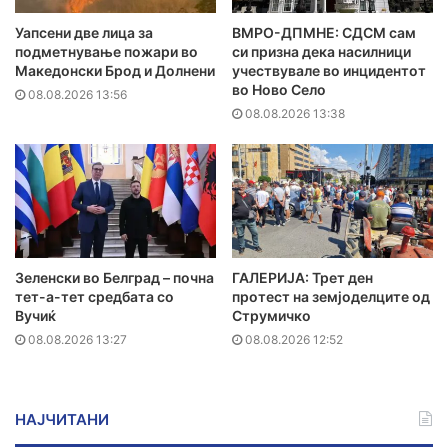
Уапсени две лица за
ВМРО-ДПМНЕ: СДСМ сам
подметнување пожари во
си призна дека насилници
Македонски Брод и Долнени
учествувале во инцидентот
во Ново Село
08.08.2026 13:56
08.08.2026 13:38
Зеленски во Белград – почна
ГАЛЕРИЈА: Трет ден
тет-а-тет средбата со
протест на земјоделците од
Вучиќ
Струмичко
08.08.2026 13:27
08.08.2026 12:52
НАЈЧИТАНИ