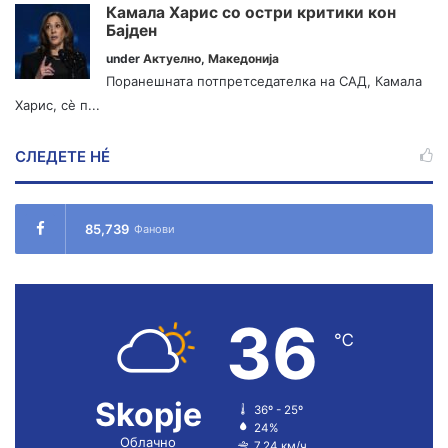
Камала Харис со остри критики кон
Бајден
under
Актуелно
,
Македонија
Поранешната потпретседателка на САД, Камала
Харис, сè п...
СЛЕДЕТЕ НÉ
85,739
Фанови
36
℃
Skopje
36º - 25º
24%
Облачно
7.24 км/ч