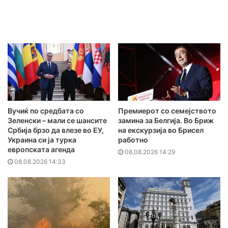
Вучиќ по средбата со
Премиерот со семејството
Зеленски – мали се шансите
замина за Белгија. Во Бриж
Србија брзо да влезе во ЕУ,
на екскурзија во Брисел
Украина си ја турка
работно
европската агенда
08.08.2026 14:29
08.08.2026 14:33