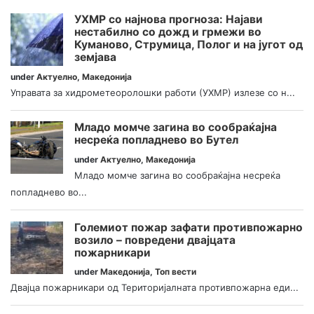
УХМР со најнова прогноза: Најави
нестабилно со дожд и грмежи во
Куманово, Струмица, Полог и на југот од
земјава
under
Актуелно
,
Македонија
Управата за хидрометеоролошки работи (УХМР) излезе со н...
Младо момче загина во сообраќајна
несреќа попладнево во Бутел
under
Актуелно
,
Македонија
Младо момче загина во сообраќајна несреќа
попладнево во...
Големиот пожар зафати противпожарно
возило – повредени двајцата
пожарникари
under
Македонија
,
Топ вести
Двајца пожарникари од Територијалната противпожарна еди...