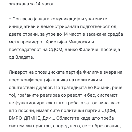
закажана за 14 часот.
– Согласно јавната комуникација и упатените
иницијативи и демонстрираната подготвеност од
двете страни, за утре во 14 часот е закажана средба
меѓу премиерот Христијан Мицкоски и
претседателот на СДСМ, Венко Филипче, посочија
од Владата.
Лидерот на опозициската партија Филипче вчера на
прес-конференција повика на политички и
општествен дијалог. По трагедијата во Кочани, рече
тој, граѓаните реагираа со револт и бес, системот
не функционира како што треба, а за тоа вина, како
што посочи, имаат сите политички партии СДСМ,
ВМРО-ДПМНЕ, ДУИ… Областите каде што треба
системски пристап, според него, се – образование,