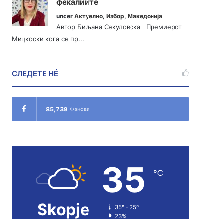
фекалиите
under
Актуелно
,
Избор
,
Македонија
Автор Биљана Секуловска Премиерот
Мицкоски кога се пр...
СЛЕДЕТЕ НÉ
85,739
Фанови
35
℃
Skopje
35º - 25º
23%