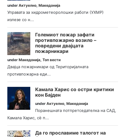
under
Актуелно
,
Македонија
Управата за хидрометеоролошки работи (УХМР)
излезе со н...
Големиот пожар зафати
противпожарно возило –
повредени двајцата
пожарникари
under
Македонија
,
Топ вести
Двајца пожарникари од Територијалната
противпожарна еди...
Камала Харис со остри критики
кон Бајден
under
Актуелно
,
Македонија
Поранешната потпретседателка на САД,
Камала Харис, сè п...
Да го прославиме талогот на