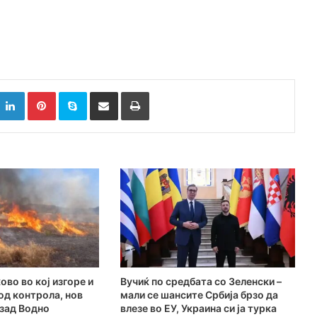
k
witter
LinkedIn
Pinterest
Skype
Сподели преку Е-маил
Испринтај
ово во кој изгоре и
Вучиќ по средбата со Зеленски –
под контрола, нов
мали се шансите Србија брзо да
 зад Водно
влезе во ЕУ, Украина си ја турка