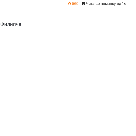
560
Читање помалку од 1м
 Филипче