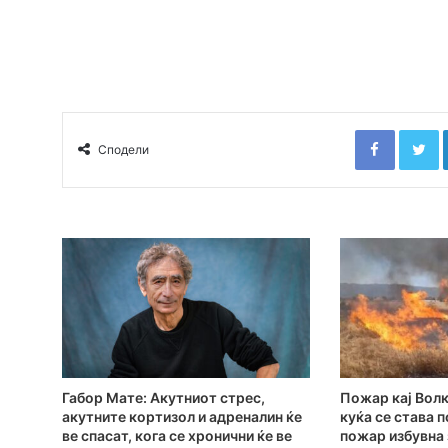
Faceboo
T
Сподели
Габор Мате: Акутниот стрес,
Пожар кај Волк
акутните кортизол и адреналин ќе
куќа се става 
ве спасат, кога се хронични ќе ве
пожар избувна