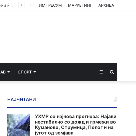
Габор Мате: Акутниот стрес, акутните кортизол и адреналин ќе ве спасат, кога се хронични ќе ве убијат
ИМПРЕСУМ
МАРКЕТИНГ
АРХИВА
Sidebar
Пребарај
ТАВ
СПОРТ
за
НАЈЧИТАНИ
УХМР со најнова прогноза: Најави
нестабилно со дожд и грмежи во
Куманово, Струмица, Полог и на
југот од земјава