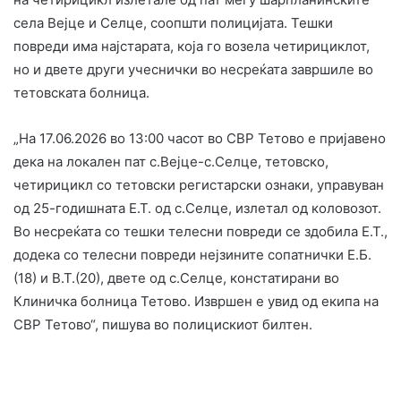
села Вејце и Селце, соопшти полицијата. Тешки
повреди има најстарата, која го возела четирициклот,
но и двете други учеснички во несреќата завршиле во
тетовската болница.
„На 17.06.2026 во 13:00 часот во СВР Тетово е пријавено
дека на локален пат с.Вејце-с.Селце, тетовско,
четирицикл со тетовски регистарски ознаки, управуван
од 25-годишната Е.Т. од с.Селце, излетал од коловозот.
Во несреќата со тешки телесни повреди се здобила Е.Т.,
додека со телесни повреди нејзините сопатнички Е.Б.
(18) и В.Т.(20), двете од с.Селце, констатирани во
Клиничка болница Тетово. Извршен е увид од екипа на
СВР Тетово“, пишува во полицискиот билтен.