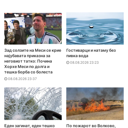
Зад солзите на Меси се крие
Гостиварци и натаму без
најубавата приказна за
пивка вода
неговиот татко: Почина
08.08.2026 23:23
Хорхе Меси по долга и
тешка борба со болеста
08.08.2026 23:37
Еден загинат, еден тешко
По пожарот во Волково,