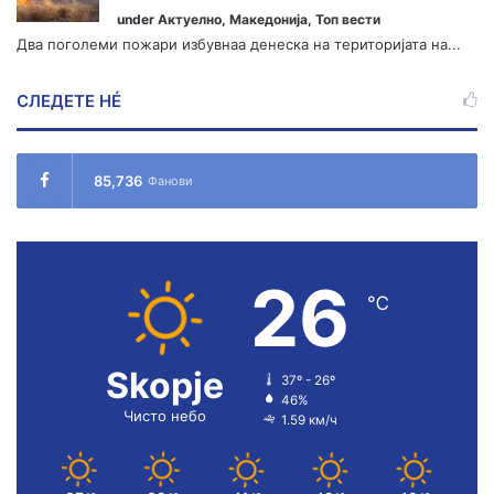
under
Актуелно
,
Македонија
,
Топ вести
Два поголеми пожари избувнаа денеска на територијата на...
СЛЕДЕТЕ НÉ
85,736
Фанови
26
℃
Skopje
37º - 26º
46%
Чисто небо
1.59 км/ч