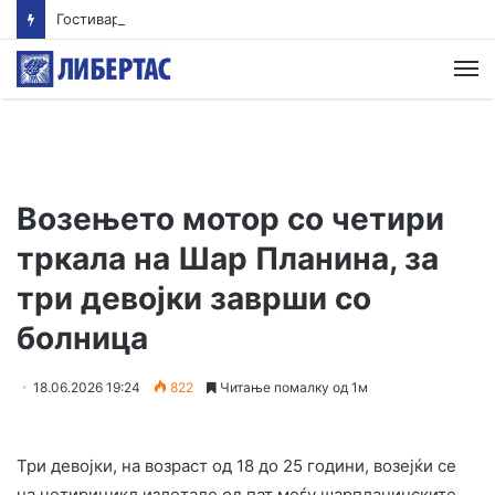
Гостиварци и натаму без пивка вода
М
Возењето мотор со четири
тркала на Шар Планина, за
три девојки заврши со
болница
18.06.2026 19:24
822
Читање помалку од 1м
Три девојки, на возраст од 18 до 25 години, возејќи се
на четирицикл излетале од пат меѓу шарпланинските