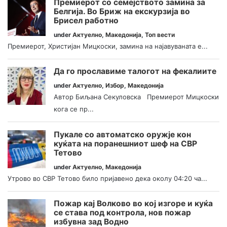
Премиерот со семејството замина за
Белгија. Во Бриж на екскурзија во
Брисел работно
under
Актуелно
,
Македонија
,
Топ вести
Премиерот, Христијан Мицкоски, замина на најавуваната е...
Да го прославиме талогот на фекалиите
under
Актуелно
,
Избор
,
Македонија
Автор Биљана Секуловска Премиерот Мицкоски
кога се пр...
Пукале со автоматско оружје кон
куќата на поранешниот шеф на СВР
Тетово
under
Актуелно
,
Македонија
Утрово во СВР Тетово било пријавено дека околу 04:20 ча...
Пожар кај Волково во кој изгоре и куќа
се става под контрола, нов пожар
избувна зад Водно