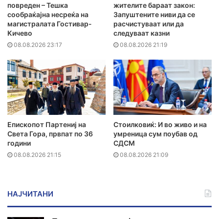
повреден – Тешка
жителите бараат закон:
сообраќајна несреќа на
Запуштените ниви да се
магистралата Гостивар-
расчистуваат или да
Кичево
следуваат казни
08.08.2026 23:17
08.08.2026 21:19
Епископот Партениј на
Стоилковиќ: И во живо и на
Света Гора, првпат по 36
умреница сум поубав од
години
СДСМ
08.08.2026 21:15
08.08.2026 21:09
НАЈЧИТАНИ