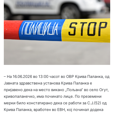
– На 16.06.2026 во 13:00 часот во ОВР Крива Паланка, од
Јавната здравствена установа Крива Паланка е
пријавено дека на место викано „Пољана“ во село Огут,
кривопаланечко, има починато лице. По преземени
мерки било констатирано дека се работи за С.Ј.(52) од
Крива Паланка, вработен во ЕВН, кој починал додека