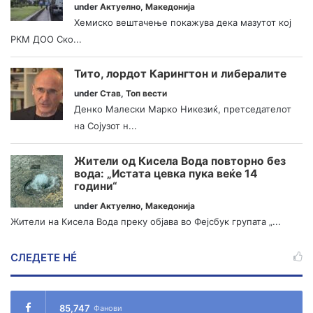
under
Актуелно
,
Македонија
Хемиско вештачење покажува дека мазутот кој
РКМ ДОО Ско...
Тито, лордот Карингтон и либералите
under
Став
,
Топ вести
Денко Малески Марко Никезиќ, претседателот
на Сојузот н...
Жители од Кисела Вода повторно без
вода: „Истата цевка пука веќе 14
години“
under
Актуелно
,
Македонија
Жители на Кисела Вода преку објава во Фејсбук групата „...
СЛЕДЕТЕ НÉ
85,747
Фанови