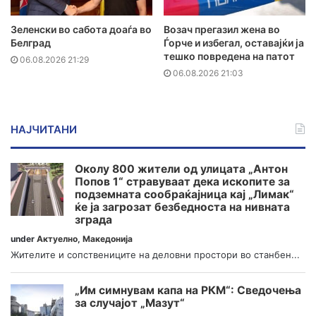
Зеленски во сабота доаѓа во
Возач прегазил жена во
Белград
Ѓорче и избегал, оставајќи ја
тешко повредена на патот
06.08.2026 21:29
06.08.2026 21:03
НАЈЧИТАНИ
Околу 800 жители од улицата „Антон
Попов 1“ стравуваат дека ископите за
подземната сообраќајница кај „Лимак“
ќе ја загрозат безбедноста на нивната
зграда
under
Актуелно
,
Македонија
Жителите и сопствениците на деловни простори во станбен...
„Им симнувам капа на РКМ“: Сведочења
за случајот „Мазут“