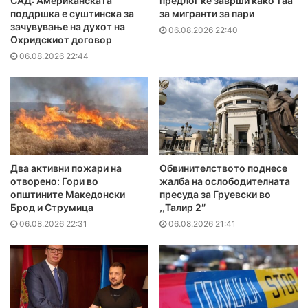
САД: Американската
предлог ќе заврши како таа
поддршка е суштинска за
за мигранти за пари
зачувување на духот на
06.08.2026 22:40
Охридскиот договор
06.08.2026 22:44
Два активни пожари на
Обвинителството поднесе
отворено: Гори во
жалба на ослободителната
општините Македонски
пресуда за Груевски во
Брод и Струмица
,,Талир 2″
06.08.2026 22:31
06.08.2026 21:41