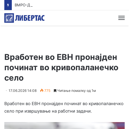
ВМРО-ДПМНЕ: Приказната на СДСМ за францускиот предлог ќе заврши како таа за мигранти за пари
М
Вработен во ЕВН пронајден
починат во кривопаланечко
село
17.06.2026 14:08
775
Читање помалку од 1м
Вработен во ЕВН пронајден починат во кривопаланечко
село при извршување на работни задачи.