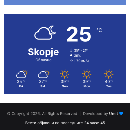
25
℃
Skopje
35º - 21º
39%
Облачно
1.79 км/ч
35
37
39
39
40
℃
℃
℃
℃
℃
Fri
Sat
Sun
Mon
Tue
© Copyright 2026, All Rights Reserved | Developed by
Unet
Вести објавени во последните 24 часа: 45