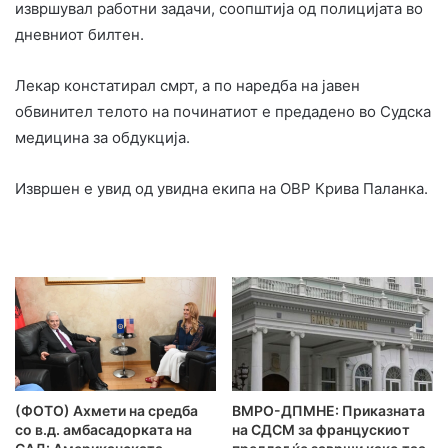
извршувал работни задачи, соопштија од полицијата во
дневниот билтен.
Лекар констатирал смрт, а по наредба на јавен
обвинител телото на починатиот е предадено во Судска
медицина за обдукција.
Извршен е увид од увидна екипа на ОВР Крива Паланка.
(ФОТО) Ахмети на средба
ВМРО-ДПМНЕ: Приказната
со в.д. амбасадорката на
на СДСМ за францускиот