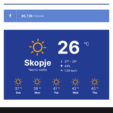
85,736
Фанови
26
℃
Skopje
37º - 26º
46%
Чисто небо
1.59 км/ч
37
39
41
42
40
℃
℃
℃
℃
℃
Sun
Mon
Tue
Wed
Thu