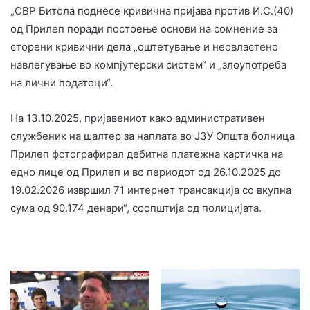
„СВР Битола поднесе кривична пријава против И.С.(40)
од Прилеп поради постоење основи на сомнение за
сторени кривични дела „оштетување и неовластено
навлегување во компјутерски систем“ и „злоупотреба
на лични податоци“.
На 13.10.2025, пријавениот како административен
службеник на шалтер за наплата во ЈЗУ Општа болница
Прилеп фотографирал дебитна платежна картичка на
едно лице од Прилеп и во периодот од 26.10.2025 до
19.02.2026 извршил 71 интернет трансакција со вкупна
сума од 90.174 денари“, соопштија од полицијата.