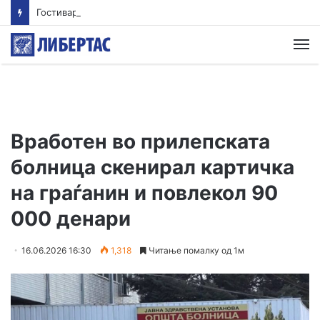
Гостиварци и натаму без пивка вода
М
Вработен во прилепската
болница скенирал картичка
на граѓанин и повлекол 90
000 денари
16.06.2026 16:30
1,318
Читање помалку од 1м