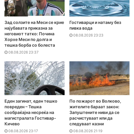
Зад солзите на Меси се крие
Гостиварци и натаму без
најубавата приказна за
пивка вода
неговиот татко: Почина
08.08.2026 23:23
Хорхе Меси по долга и
тешка борба со болеста
08.08.2026 23:37
Еден загинат, еден тешко
По пожарот во Волково,
повреден – Тешка
жителите бараат закон:
сообраќајна несреќа на
Запуштените ниви да се
магистралата Гостивар-
расчистуваат или да
Кичево
следуваат казни
08.08.2026 23:17
08.08.2026 21:19