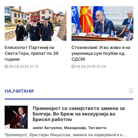
Епископот Партениј на
Стоилковиќ: И во живо и на
Света Гора, првпат по 36
умреница сум поубав од
години
СДСМ
08.08.2026 21:15
08.08.2026 21:09
НАЈЧИТАНИ
Премиерот со семејството замина за
Белгија. Во Бриж на екскурзија во
Брисел работно
under
Актуелно
,
Македонија
,
Топ вести
Премиерот, Христијан Мицкоски, замина на најавуваната е...