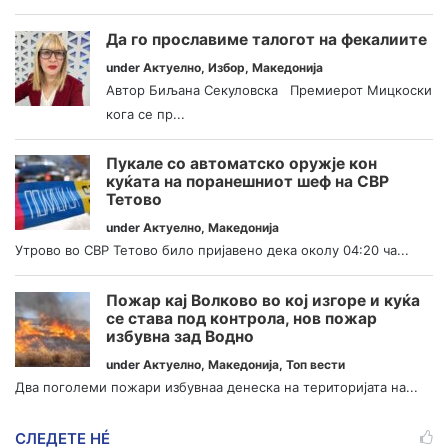
Да го прославиме талогот на фекалиите
under
Актуелно
,
Избор
,
Македонија
Автор Биљана Секуловска Премиерот Мицкоски
кога се пр...
Пукале со автоматско оружје кон
куќата на поранешниот шеф на СВР
Тетово
under
Актуелно
,
Македонија
Утрово во СВР Тетово било пријавено дека околу 04:20 ча...
Пожар кај Волково во кој изгоре и куќа
се става под контрола, нов пожар
избувна зад Водно
under
Актуелно
,
Македонија
,
Топ вести
Два поголеми пожари избувнаа денеска на територијата на...
СЛЕДЕТЕ НÉ